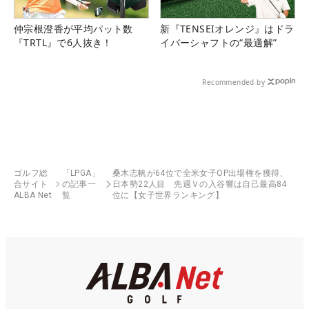
仲宗根澄香が平均パット数
新『TENSEIオレンジ』はドラ
『TRTL』で6人抜き！
イバーシャフトの“最適解”
Recommended by
ゴルフ総
「LPGA」
桑木志帆が64位で全米女子OP出場権を獲得、
合サイト
の記事一
日本勢22人目 先週Ｖの入谷響は自己最高84
ALBA Net
覧
位に【女子世界ランキング】