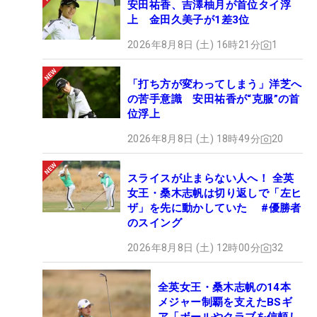
安田祐香、吉澤柚月が首位タイ浮
上 金田久美子が1差3位
2026年8月8日 (土) 16時21分
1
「打ち方が変わってしまう」洋芝へ
の苦手意識 安田祐香が“克服”の首
位浮上
2026年8月8日 (土) 18時49分
20
スライスが止まらない人へ！ 全英
女王・桑木志帆は切り返しで「左ヒ
ザ」を先に動かしていた #優勝者
のスイング
2026年8月8日 (土) 12時00分
32
全英女王・桑木志帆の14本
メジャー制覇を支えたBSギ