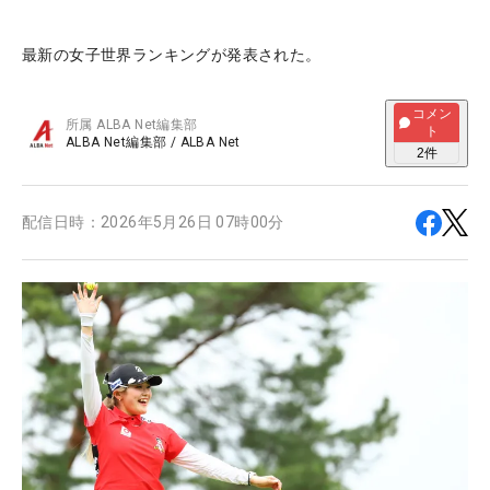
最新の女子世界ランキングが発表された。
コメン
所属
ALBA Net編集部
ト
ALBA Net編集部
/
ALBA Net
2
件
配信日時：
2026年5月26日 07時00分