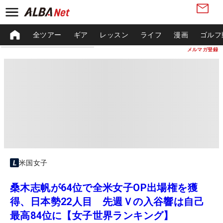
全ツアー
ギア
レッスン
ライフ
漫画
ゴルフ
メルマガ登録
米国女子
桑木志帆が64位で全米女子OP出場権を獲
得、日本勢22人目 先週Ｖの入谷響は自己
最高84位に【女子世界ランキング】