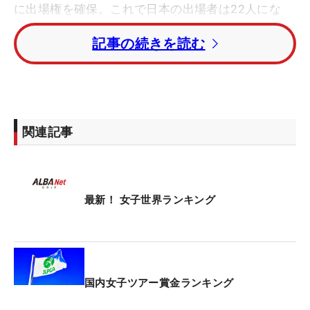
に出場権を確保。これで日本の出場者は22人にな
る。今週行われる米女子ツアーの3日間大会「ショ
記事の続きを読む
ップライトLPGA」（29～31日、
ニュージャージー
州
）の優勝者にも権利が付与されるなど、さらに人
数を増やす可能性も残っている。
先週の国内ツアーで1年ぶりの優勝（通算2勝目）を
関連記事
挙げたプロ2年目の入谷響は、118位から34ランク
アップし84位まで浮上。自己最高位を更新した。
この他の日本勢は、山下美夢有が8位をキープ。以
最新！ 女子世界ランキング
下、西郷真央が16位、畑岡奈紗が17位、岩井明愛が
18位、竹田麗央が19位、岩井千怜が20位と続いて
いく。勝みなみが28位、佐久間朱莉が32位と、とも
に1つ順位を上げた。
国内女子ツアー賞金ランキング
先週、国内ツアーに出場した古江彩佳は41位を維