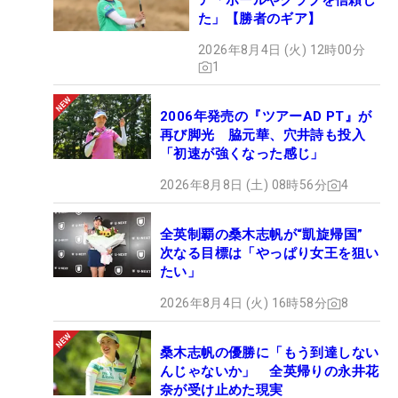
ア「ボールやクラブを信頼し
た」【勝者のギア】
2026年8月4日 (火) 12時00分
1
2006年発売の『ツアーAD PT』が
再び脚光 脇元華、穴井詩も投入
「初速が強くなった感じ」
2026年8月8日 (土) 08時56分
4
全英制覇の桑木志帆が“凱旋帰国”
次なる目標は「やっぱり女王を狙い
たい」
2026年8月4日 (火) 16時58分
8
桑木志帆の優勝に「もう到達しない
んじゃないか」 全英帰りの永井花
奈が受け止めた現実