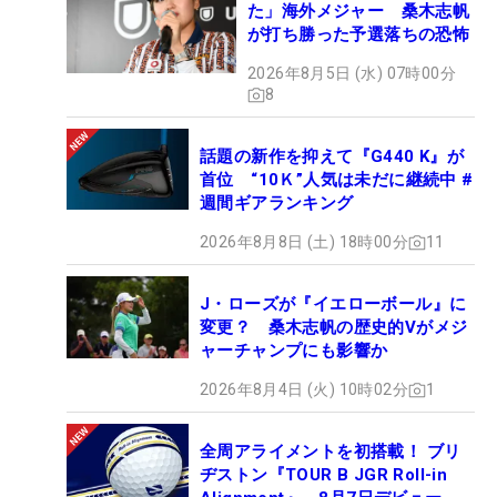
た」海外メジャー 桑木志帆
が打ち勝った予選落ちの恐怖
2026年8月5日 (水) 07時00分
8
話題の新作を抑えて『G440 K』が
首位 “10Ｋ”人気は未だに継続中 #
週間ギアランキング
2026年8月8日 (土) 18時00分
11
J・ローズが『イエローボール』に
変更？ 桑木志帆の歴史的Vがメジ
ャーチャンプにも影響か
2026年8月4日 (火) 10時02分
1
全周アライメントを初搭載！ ブリ
ヂストン『TOUR B JGR Roll-in