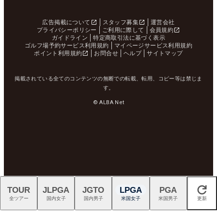
広告掲載について
スタッフ募集
運営会社
プライバシーポリシー
ご利用に際して
会員規約
ガイドライン
特定商取引法に基づく表示
ゴルフ場予約サービス利用規約
マイページサービス利用規約
ポイント利用規約
お問合せ
ヘルプ
サイトマップ
掲載されている全てのコンテンツの無断での転載、転用、コピー等は禁じま
す。
© ALBA Net
TOUR
JLPGA
JGTO
LPGA
PGA
閉じる
全ツアー
国内女子
国内男子
米国女子
米国男子
更新