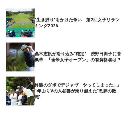
持。ブリヂストンレディスを3位で終えた菅楓華が
59位から49位に上がり、トップ50に返り咲いた。
“生き残り”をかけた争い 第2回女子リラン
河本結も50位と1つ順位を上げている。
キング2026
先週は米女子ツアーがオープンウィークだったこと
もあり、1位のネリー・コルダ（米国）、2位のジー
ノ・ティティクル（タイ）、3位のキム・ヒョージ
桑木志帆が滑り込み“確定” 渋野日向子に菅
楓華…「全米女子オープン」の有資格者は？
ュ（韓国）ら上位陣に大きな変動はなかった。
【全米女子オープンの主な出場資格】
1.過去10年間の全米女子オープン覇者
終盤のダボでデジャヴ「やってしまった…」
笹生優花
1年ぶりVの入谷響が乗り越えた“悪夢の敗
戦”
2.昨年の全米女子オープントップ10
竹田麗央、西郷真央、渋野日向子