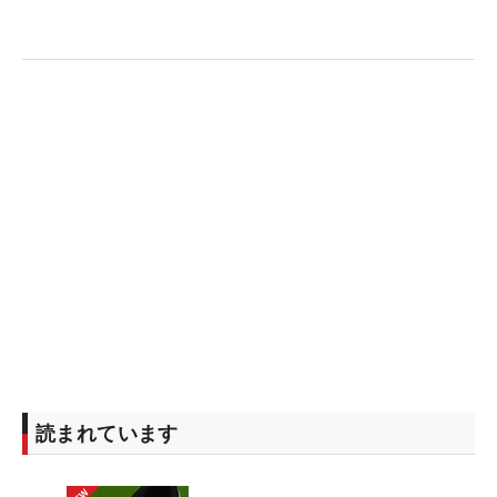
8.過去5年間のアムンディ・エビアン選手権覇者
古江彩佳
9.過去5年間のAIG女子オープン（全英）覇者
山下美夢有
10.昨年のCMEグローブ・ポイントランキングトッ
プ30
畑岡奈紗、岩井明愛、岩井千怜、勝みなみ
17.3月23日付の世界ランキング上位75人
佐久間朱莉、菅楓華、河本結、荒木優奈、神谷そ
ら、鈴木愛、小祝さくら
18.出場資格を持たない、5月25日付の世界ランキン
読まれています
グ上位75人
桑木志帆