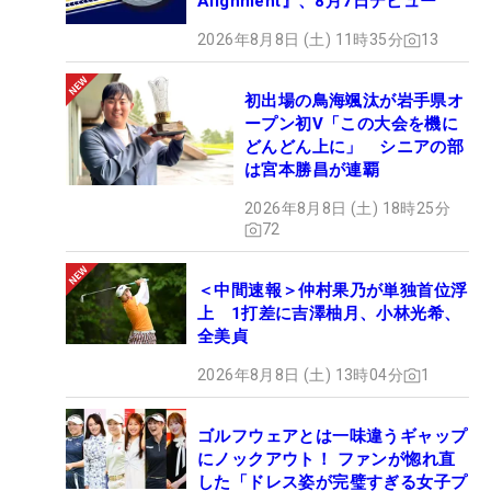
Alignment』、8月7日デビュー
2026年8月8日 (土) 11時35分
13
初出場の鳥海颯汰が岩手県オ
ープン初V「この大会を機に
どんどん上に」 シニアの部
は宮本勝昌が連覇
2026年8月8日 (土) 18時25分
72
＜中間速報＞仲村果乃が単独首位浮
上 1打差に吉澤柚月、小林光希、
全美貞
2026年8月8日 (土) 13時04分
1
ゴルフウェアとは一味違うギャップ
にノックアウト！ ファンが惚れ直
した「ドレス姿が完璧すぎる女子プ