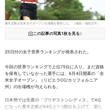
桑木志帆が全米女子オープン出場権を獲得した。 （撮影：福田文平）
この記事の写真
1
枚を見る
25日付の女子世界ランキングが発表された。
今回の世界ランキングで上位75位に入り、まだ資格
を保有していなかった選手には、6月4日開幕の「全
米女子オープン」（リビエラCC/カリフォルニア
州）の出場権が与えられる。
日本勢では先週の「ブリヂストンレディス」で4位
になった桑木志帆が64位と1つ順位を上げて、新た