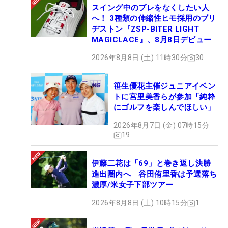
スイング中のブレをなくしたい人
へ！ 3種類の伸縮性ヒモ採用のブリ
20.予選会通過者など
ヂストン『ZSP-BITER LIGHT
後藤未有、高橋彩華、尾関彩美悠、吉田優利
MAGICLACE』、8月8日デビュー
2026年8月8日 (土) 11時30分
30
笹生優花主催ジュニアイベン
トに宮里美香らが参加「純粋
にゴルフを楽しんでほしい」
2026年8月7日 (金) 07時15分
19
伊藤二花は「69」と巻き返し決勝
進出圏内へ 谷田侑里香は予選落ち
濃厚/米女子下部ツアー
2026年8月8日 (土) 10時15分
1