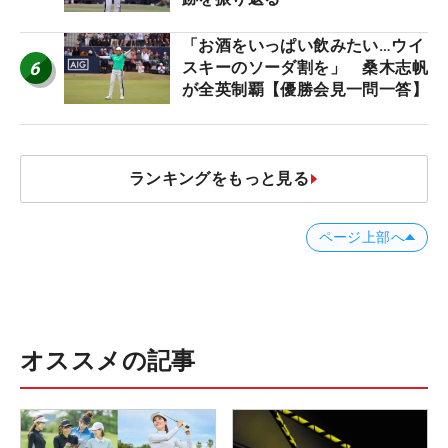
「お酒をいっぱい飲みたい…ウイ
6
スキーのソーダ割を」 桑木志帆
が全英制覇【優勝会見一問一答】
ランキングをもっと見る
ページ上部へ
オススメの記事