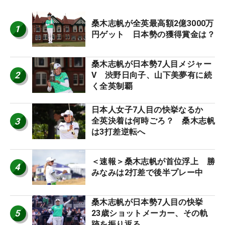
桑木志帆が全英最高額2億3000万
1
円ゲット 日本勢の獲得賞金は？
桑木志帆が日本勢7人目メジャー
2
V 渋野日向子、山下美夢有に続
く全英制覇
日本人女子7人目の快挙なるか
3
全英決着は何時ごろ？ 桑木志帆
は3打差逆転へ
＜速報＞桑木志帆が首位浮上 勝
4
みなみは2打差で後半プレー中
桑木志帆が日本勢7人目の快挙
5
23歳ショットメーカー、その軌
跡を振り返る