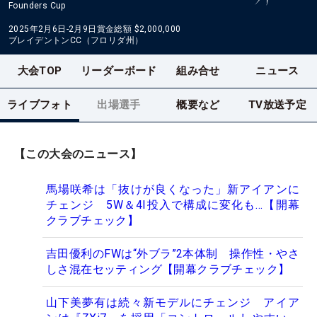
Founders Cup
2025年2月6日-2月9日
賞金総額
$2,000,000
ブレイデントンCC（フロリダ州）
大会TOP
リーダーボード
組み合せ
ニュース
ライブフォト
出場選手
概要など
TV放送予定
【この大会のニュース】
馬場咲希は「抜けが良くなった」新アイアンに
チェンジ 5W＆4I投入で構成に変化も…【開幕
クラブチェック】
吉田優利のFWは“外ブラ”2本体制 操作性・やさ
しさ混在セッティング【開幕クラブチェック】
山下美夢有は続々新モデルにチェンジ アイア