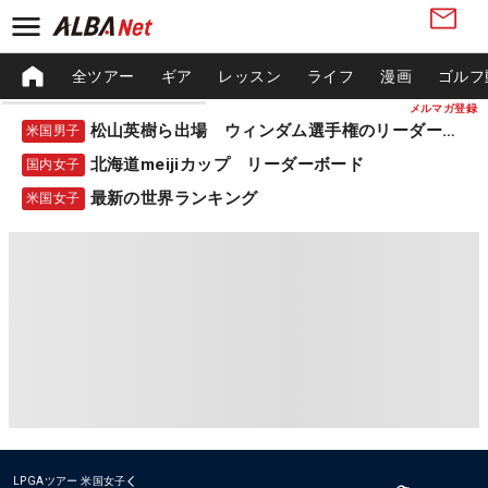
全ツアー
ギア
レッスン
ライフ
漫画
ゴルフ
メルマガ登録
松山英樹ら出場 ウィンダム選手権のリーダーボード
米国男子
北海道meijiカップ リーダーボード
国内女子
最新の世界ランキング
米国女子
LPGAツアー
米国女子