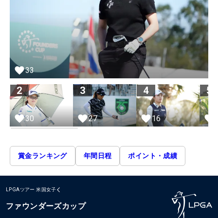
33
2
3
4
5
30
27
16
賞金ランキング
年間日程
ポイント・成績
LPGAツアー
米国女子
ファウンダーズカップ