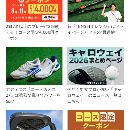
2組7名以上のプレーに2回使
新『TENSEIオレンジ』はドラ
える！コース限定4,000円ク
イバーシャフトの“最適解”
ーポン
アディダス『コードカオス
今年も男女プロが強い「キャ
27』は強烈な蹴りでパワーを
ロウェイ」のニュース一覧は
生む
こちら！