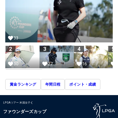
33
2
3
4
5
30
27
16
賞金ランキング
年間日程
ポイント・成績
LPGAツアー
米国女子
ファウンダーズカップ