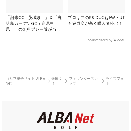
「潮来CC（茨城県）」＆「鹿
プロギアのRS DUOはFW・UT
児島ガーデンGC（鹿児島
も完成度が高く購入者続出！
県）」の無料プレー券が当た
る！！
Recommended by
ゴルフ総合サイト ALBA
米国女
ファウンダーズカ
ライブフォ
Net
子
ップ
ト