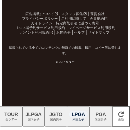
広告掲載について
スタッフ募集
運営会社
プライバシーポリシー
ご利用に際して
会員規約
ガイドライン
特定商取引法に基づく表示
ゴルフ場予約サービス利用規約
マイページサービス利用規約
ポイント利用規約
お問合せ
ヘルプ
サイトマップ
掲載されている全てのコンテンツの無断での転載、転用、コピー等は禁じま
す。
© ALBA Net
TOUR
JLPGA
JGTO
LPGA
PGA
閉じる
全ツアー
国内女子
国内男子
米国女子
米国男子
更新