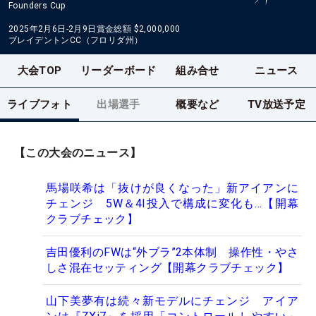
Founders Cup
2025年2月6日-2月9日
賞金総額
$2,000,000
ブレイデントンCC（フロリダ州）
大会TOP
リーダーボード
組み合せ
ニュース
ライブフォト
出場選手
概要など
TV放送予定
【この大会のニュース】
馬場咲希は「抜けが良くなった」新アイアンに
チェンジ 5W＆4I投入で構成に変化も…【開幕
クラブチェック】
吉田優利のFWは“外ブラ”2本体制 操作性・やさ
しさ混在セッティング【開幕クラブチェック】
山下美夢有は続々新モデルにチェンジ アイア