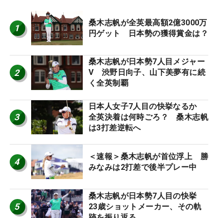
桑木志帆が全英最高額2億3000万
1
円ゲット 日本勢の獲得賞金は？
桑木志帆が日本勢7人目メジャー
2
V 渋野日向子、山下美夢有に続
く全英制覇
日本人女子7人目の快挙なるか
3
全英決着は何時ごろ？ 桑木志帆
は3打差逆転へ
＜速報＞桑木志帆が首位浮上 勝
4
みなみは2打差で後半プレー中
桑木志帆が日本勢7人目の快挙
5
23歳ショットメーカー、その軌
跡を振り返る