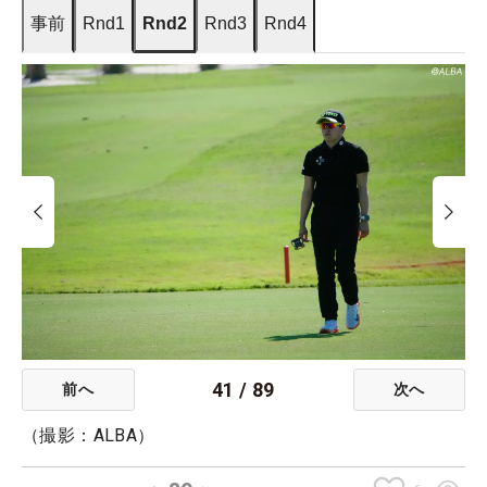
事前
Rnd1
Rnd2
Rnd3
Rnd4
41
/
89
前へ
次へ
（撮影：ALBA）