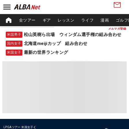
全ツアー
ギア
レッスン
ライフ
漫画
ゴルフ
メルマガ登録
松山英樹ら出場 ウィンダム選手権の組み合わせ
米国男子
北海道meijiカップ 組み合わせ
国内女子
最新の世界ランキング
米国女子
LPGAツアー
米国女子