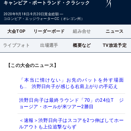
キャンビア・ポートランド・クラシック
2020年9月18日-9月20日
賞金総額
―
コロンビア・エッジウォーターCC（オレゴン州）
大会TOP
リーダーボード
組み合せ
ニュース
ライブフォト
出場選手
概要など
TV放送予定
【この大会のニュース】
「本当に情けない」お先のパットを外す場面
も… 渋野日向子が感じる右肩上がりの手応え
渋野日向子は最終ラウンド「70」の24位T ジ
ョージア・ホールが米ツアー2勝目
＜速報＞渋野日向子はスコアを2つ伸ばしてホー
ルアウトも上位追撃ならず