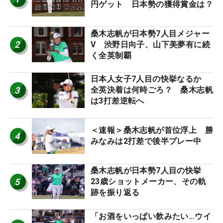
円ゲット 日本勢の獲得賞金は？
桑木志帆が日本勢7人目メジャー
2
V 渋野日向子、山下美夢有に続
く全英制覇
日本人女子7人目の快挙なるか
3
全英決着は何時ごろ？ 桑木志帆
は3打差逆転へ
＜速報＞桑木志帆が首位浮上 勝
4
みなみは2打差で後半プレー中
桑木志帆が日本勢7人目の快挙
5
23歳ショットメーカー、その軌
跡を振り返る
「お酒をいっぱい飲みたい…ウイ