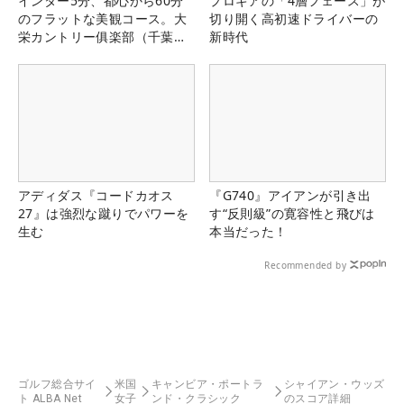
インター5分、都心から60分
プロギアの「4層フェース」が
のフラットな美観コース。大
切り開く高初速ドライバーの
栄カントリー俱楽部（千葉
新時代
県）
アディダス『コードカオス
『G740』アイアンが引き出
27』は強烈な蹴りでパワーを
す“反則級”の寛容性と飛びは
生む
本当だった！
Recommended by
ゴルフ総合サイ
米国
キャンビア・ポートラ
シャイアン・ウッズ
ト ALBA Net
女子
ンド・クラシック
のスコア詳細