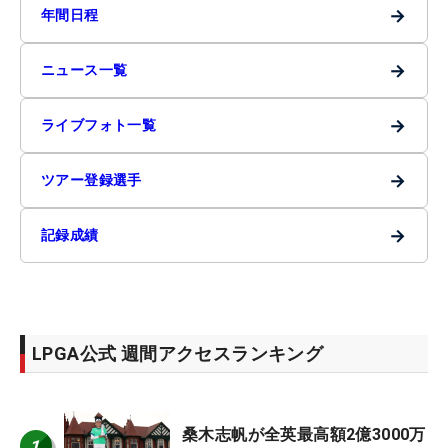
→
年間日程
→
ニュース一覧
→
ライブフォト一覧
→
ツアー登録選手
→
記録成績
LPGA公式 週間アクセスランキング
桑木志帆が全英最高額2億3000万
1