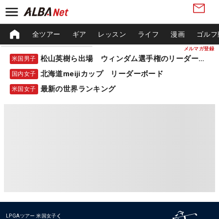
全ツアー
ギア
レッスン
ライフ
漫画
ゴルフ
メルマガ登録
松山英樹ら出場 ウィンダム選手権のリーダーボード
米国男子
北海道meijiカップ リーダーボード
国内女子
最新の世界ランキング
米国女子
LPGAツアー
米国女子