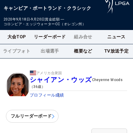
キャンビア・ポートランド・クラシック
2020年9月18日-9月20日
賞金総額
―
コロンビア・エッジウォーターCC（オレゴン州）
大会TOP
リーダーボード
組み合せ
ニュース
ライブフォト
出場選手
概要など
TV放送予定
アメリカ合衆国
シャイアン・ウッズ
Cheyenne Woods
（
36
歳）
プロフィール
成績
フルリーダーボード