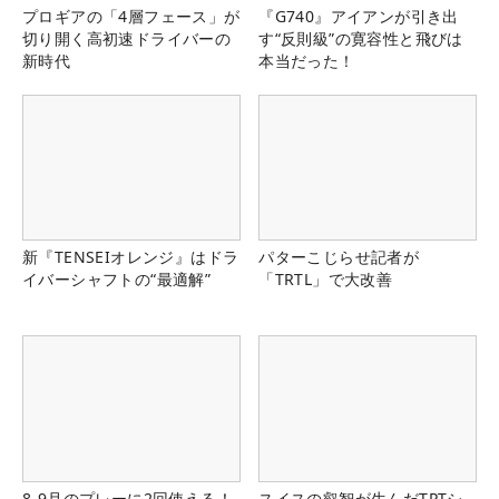
プロギアの「4層フェース」が
『G740』アイアンが引き出
切り開く高初速ドライバーの
す“反則級”の寛容性と飛びは
新時代
本当だった！
新『TENSEIオレンジ』はドラ
パターこじらせ記者が
イバーシャフトの“最適解”
「TRTL」で大改善
8-9月のプレーに2回使える！
スイスの叡智が生んだTPTシ