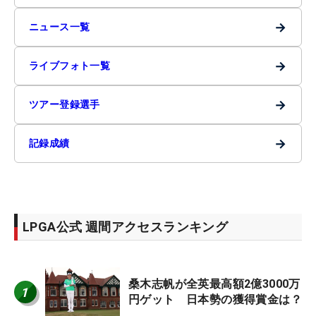
→
ニュース一覧
→
ライブフォト一覧
→
ツアー登録選手
→
記録成績
LPGA公式 週間アクセスランキング
桑木志帆が全英最高額2億3000万
1
円ゲット 日本勢の獲得賞金は？