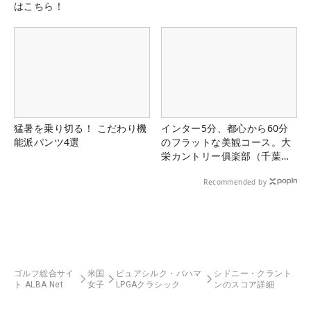
はこちら！
猛暑を乗り切る！ こだわり機
インター5分、都心から60分
能派パンツ4選
のフラットな美観コース。大
栄カントリー俱楽部（千葉
県）
Recommended by
ゴルフ総合サイ
米国
ピュアシルク・バハマ
シドニー・クラント
ト ALBA Net
女子
LPGAクラシック
ンのスコア詳細