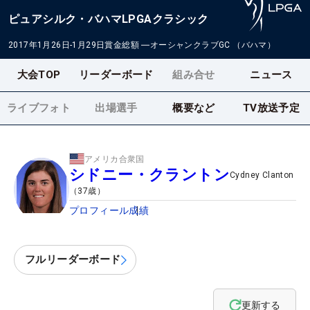
ピュアシルク・バハマLPGAクラシック
2017年1月26日-1月29日
賞金総額
―
オーシャンクラブGC （バハマ）
大会TOP
リーダーボード
組み合せ
ニュース
ライブフォト
出場選手
概要など
TV放送予定
アメリカ合衆国
シドニー・クラントン
Cydney Clanton
（
37
歳）
プロフィール
成績
フルリーダーボード
更新する