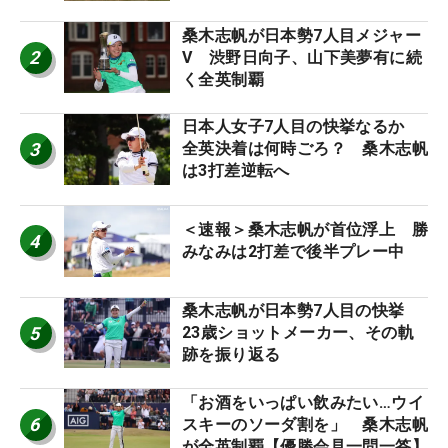
桑木志帆が日本勢7人目メジャー
2
V 渋野日向子、山下美夢有に続
く全英制覇
日本人女子7人目の快挙なるか
3
全英決着は何時ごろ？ 桑木志帆
は3打差逆転へ
＜速報＞桑木志帆が首位浮上 勝
4
みなみは2打差で後半プレー中
桑木志帆が日本勢7人目の快挙
5
23歳ショットメーカー、その軌
跡を振り返る
「お酒をいっぱい飲みたい…ウイ
6
スキーのソーダ割を」 桑木志帆
が全英制覇【優勝会見一問一答】