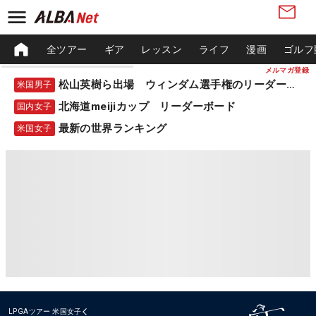
全ツアー
ギア
レッスン
ライフ
漫画
ゴルフ
メルマガ登録
松山英樹ら出場 ウィンダム選手権のリーダーボード
米国男子
北海道meijiカップ リーダーボード
国内女子
最新の世界ランキング
米国女子
LPGAツアー
米国女子