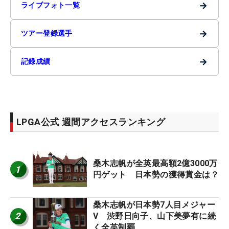
→
ライブフォト一覧
→
ツアー登録選手
→
記録成績
LPGA公式 週間アクセスランキング
桑木志帆が全英最高額2億3000万
1
円ゲット 日本勢の獲得賞金は？
桑木志帆が日本勢7人目メジャー
2
V 渋野日向子、山下美夢有に続
く全英制覇