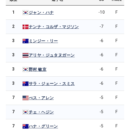
1
-10
F
ジャン・ハナ
2
-7
F
ナンナ・コルザ・マジソン
3
-6
F
ミンジー・リー
3
-6
F
アリヤ・ジュタヌガーン
3
-6
F
野村 敏京
3
-6
F
サラ・ジェーン・スミス
7
-5
F
べス・アレン
7
-5
F
チェ・ヘジン
7
-5
F
ハナ・グリーン