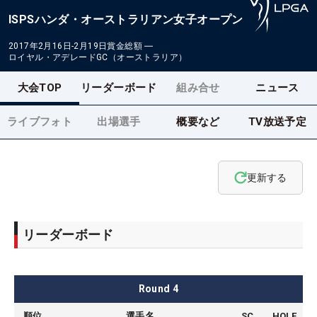
ISPSハンダ・オーストラリアン女子オープン
2017年2月16日-2月19日
賞金総額
―
ロイヤル・アデレードGC（オーストラリア）
大会TOP
リーダーボード
組み合せ
ニュース
ライブフォト
出場選手
概要など
TV放送予定
更新する
リーダーボード
Round
4
順位
選手名
SC
HOLE