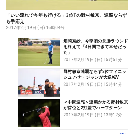
「いい流れで今年も行ける」3位Tの野村敏京、連覇ならず
も手応え
2017年2月19日 (日) 16時04分
畑岡奈紗、今季初の決勝ラウンド
を終えて「4日間できて幸せだっ
た」
2017年2月19日 (日) 15時51分
野村敏京連覇ならず3位フィニッ
シュ ハナ・ジャンが大逆転V
2017年2月19日 (日) 15時44分
＜中間速報＞連覇かかる野村敏京
が首位と2打差でハーフターン
2017年2月19日 (日) 13時17分