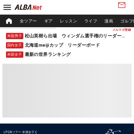
全ツアー
ギア
レッスン
ライフ
漫画
ゴルフ
メルマガ登録
松山英樹ら出場 ウィンダム選手権のリーダーボード
米国男子
北海道meijiカップ リーダーボード
国内女子
最新の世界ランキング
米国女子
LPGAツアー
米国女子