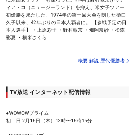
ィア・コ（ニュージーランド）を抑え、米女子ツアー
初優勝を果たした。1974年の第一回大会を制した樋口
久子以来、42年ぶりの日本人覇者に。 【参戦予定の日
本人選手】 ・上原彩子 ・野村敏京 ・畑岡奈紗 ・松森
彩夏 ・横峯さくら
概要 解説 歴代優勝者
TV放送 インターネット配信情報
●WOWOWプライム
初 日 2月16日（木）13時〜16時15分