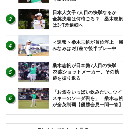
日本人女子7人目の快挙なるか
3
全英決着は何時ごろ？ 桑木志帆
は3打差逆転へ
＜速報＞桑木志帆が首位浮上 勝
4
みなみは2打差で後半プレー中
桑木志帆が日本勢7人目の快挙
5
23歳ショットメーカー、その軌
跡を振り返る
「お酒をいっぱい飲みたい…ウイ
6
スキーのソーダ割を」 桑木志帆
が全英制覇【優勝会見一問一答】