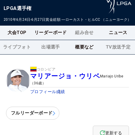
LPGA選手権
2010年6月24日-6月27日
賞金総額
―
ローカスト・ヒルCC （ニューヨーク）
大会TOP
リーダーボード
組み合せ
ニュース
ライブフォト
出場選手
概要など
TV放送予定
コロンビア
マリアージョ・ウリベ
Mariajo Uribe
（
36
歳）
プロフィール
成績
フルリーダーボード
更新する