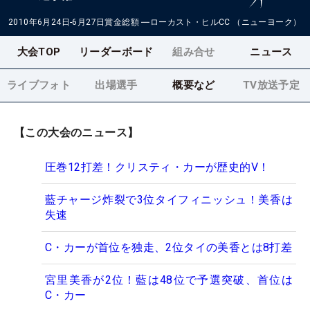
2010年6月24日-6月27日
賞金総額
―
ローカスト・ヒルCC （ニューヨーク）
大会TOP
リーダーボード
組み合せ
ニュース
ライブフォト
出場選手
概要など
TV放送予定
【この大会のニュース】
圧巻12打差！クリスティ・カーが歴史的V！
藍チャージ炸裂で3位タイフィニッシュ！美香は
失速
C・カーが首位を独走、2位タイの美香とは8打差
宮里美香が2位！藍は48位で予選突破、首位は
C・カー