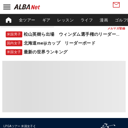
全ツアー
ギア
レッスン
ライフ
漫画
ゴルフ
メルマガ登録
松山英樹ら出場 ウィンダム選手権のリーダーボード
米国男子
北海道meijiカップ リーダーボード
国内女子
最新の世界ランキング
米国女子
LPGAツアー
米国女子