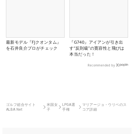
最新モデル『FJクオンタム』
『G740』アイアンが引き出
を石井良介プロがチェック
す“反則級”の寛容性と飛びは
本当だった！
Recommended by
ゴルフ総合サイト
米国女
LPGA選
マリアージョ・ウリベのス
ALBA Net
子
手権
コア詳細