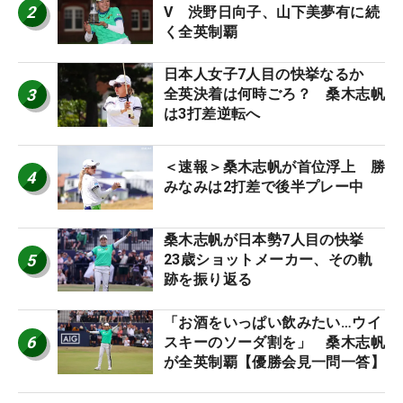
2
V 渋野日向子、山下美夢有に続
く全英制覇
日本人女子7人目の快挙なるか
3
全英決着は何時ごろ？ 桑木志帆
は3打差逆転へ
＜速報＞桑木志帆が首位浮上 勝
4
みなみは2打差で後半プレー中
桑木志帆が日本勢7人目の快挙
5
23歳ショットメーカー、その軌
跡を振り返る
「お酒をいっぱい飲みたい…ウイ
6
スキーのソーダ割を」 桑木志帆
が全英制覇【優勝会見一問一答】