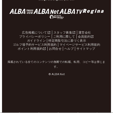
広告掲載について
スタッフ募集
運営会社
プライバシーポリシー
ご利用に際して
会員規約
ガイドライン
特定商取引法に基づく表示
ゴルフ場予約サービス利用規約
マイページサービス利用規約
ポイント利用規約
お問合せ
ヘルプ
サイトマップ
掲載されている全てのコンテンツの無断での転載、転用、コピー等は禁じま
す。
© ALBA Net