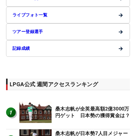
→
ライブフォト一覧
→
ツアー登録選手
→
記録成績
LPGA公式 週間アクセスランキング
桑木志帆が全英最高額2億3000万
1
円ゲット 日本勢の獲得賞金は？
桑木志帆が日本勢7人目メジャー