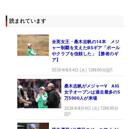
【初日の順位】
読まれています
1位T：
クリスティ・カー
(-4)
1位T：
李宣和(イ・ソナ)
(-4)
1位T：
ステイシー・ルイス
(-4)
全英女王・桑木志帆の14本 メジ
4位T：
宮里美香
(-3)
ャー制覇を支えたBSギア「ボール
4位T：
インビー・パーク
(-3)
やクラブを信頼した」【勝者のギ
ア】
4位T：
リンジー・ライト
(-3)
7位T：
クリスティーナ・キム
（-2）他3名
2026年8月4日 (火) 12時00分
1
11位T：
横峯さくら
(-1)
11位T：
ポーラ・クリーマー
(-1)他7名
桑木志帆がメジャーV AIG
女子オープンは過去最多の5
万5000人が来場
38位T：
有村智恵
（+1）他13名
97位T:
宮里藍
（+4）他14名
2026年8月4日 (火) 12時30分
1
147位T：
上田桃子
（+6）他7名