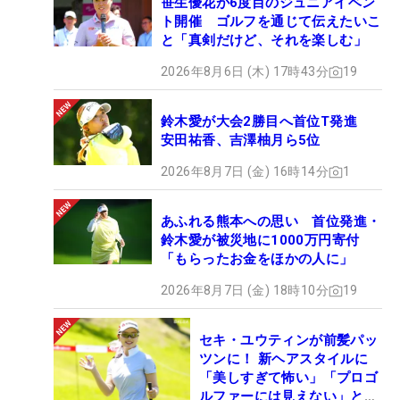
笹生優花が6度目のジュニアイベン
ト開催 ゴルフを通じて伝えたいこ
と「真剣だけど、それを楽しむ」
2026年8月6日 (木) 17時43分
19
鈴木愛が大会2勝目へ首位T発進
安田祐香、吉澤柚月ら5位
2026年8月7日 (金) 16時14分
1
あふれる熊本への思い 首位発進・
鈴木愛が被災地に1000万円寄付
「もらったお金をほかの人に」
2026年8月7日 (金) 18時10分
19
セキ・ユウティンが前髪パッ
ツンに！ 新ヘアスタイルに
「美しすぎて怖い」「プロゴ
ルファーには見えない」とコ