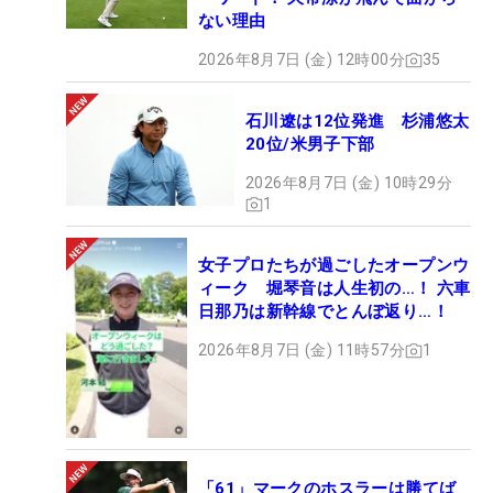
ない理由
2026年8月7日 (金) 12時00分
35
石川遼は12位発進 杉浦悠太
20位/米男子下部
2026年8月7日 (金) 10時29分
1
女子プロたちが過ごしたオープンウ
ィーク 堀琴音は人生初の…！ 六車
日那乃は新幹線でとんぼ返り…！
2026年8月7日 (金) 11時57分
1
「61」マークのホスラーは勝てば