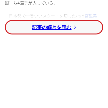
国）ら4選手が入っている。
日本勢で一番いいスタートを切ったのは
宮里美
香
。まず、スタートホールの1番でバーディを奪
記事の続きを読む
取、6番ではボギーを叩いてしまうが8番でバーディ
を獲り1アンダーで折り返す。後半も2つのバーディ
でスコアを伸ばし、3アンダーでホールアウト。首
位とは1打差の絶好の位置につけた。
横峯さくら
も5バーディ・4ボギーの出入りの激し
いゴルフながら、アンダーパーをキープして1アン
ダー・11位タイとこちらも好位置で初日を終えた。
有村智恵
は序盤3連続ボギーでなどでスコアを崩し
たが後半盛り返し、1オーバー・38位タイとなって
いる。
宮里藍
は4オーバー・97位タイ、
上田桃子
は6
オーバー・124位タイと大きく出遅れてしまった。