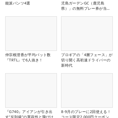
能派パンツ4選
児島ガーデンGC（鹿児島
県）」の無料プレー券が当た
る！！
仲宗根澄香が平均パット数
プロギアの「4層フェース」が
『TRTL』で6人抜き！
切り開く高初速ドライバーの
新時代
『G740』アイアンが引き出
8-9月のプレーに2回使える！
す“反則級”の寛容性と飛びは
コース限定2,000円クーポン