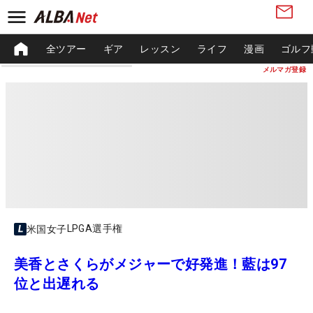
全ツアー
ギア
レッスン
ライフ
漫画
ゴルフ
メルマガ登録
LPGA選手権
米国女子
美香とさくらがメジャーで好発進！藍は97
位と出遅れる