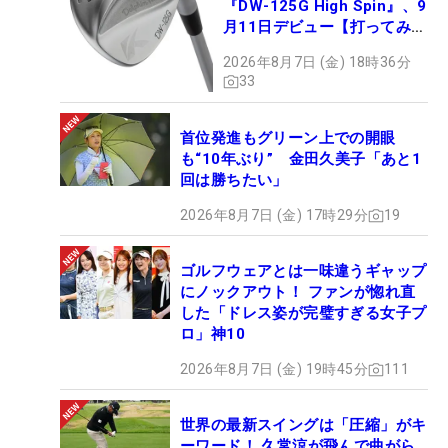
『DW-125G High Spin』、9
月11日デビュー【打ってみ
た】
2026年8月7日 (金) 18時36分
33
首位発進もグリーン上での開眼
も“10年ぶり” 金田久美子「あと1
回は勝ちたい」
2026年8月7日 (金) 17時29分
19
ゴルフウェアとは一味違うギャップ
にノックアウト！ ファンが惚れ直
した「ドレス姿が完璧すぎる女子プ
ロ」神10
2026年8月7日 (金) 19時45分
111
世界の最新スイングは「圧縮」がキ
ーワード！ 久常涼が飛んで曲がら