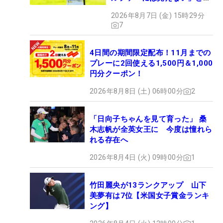
メント殺到
2026年8月7日 (金) 15時29分
7
4日間の期間限定配布！11月までの
プレーに2回使える1,500円＆1,000
円分クーポン！
2026年8月8日 (土) 06時00分
2
「日向子ちゃんを見て育った」 桑
木志帆が全英女王に 今度は憧れら
れる存在へ
2026年8月4日 (火) 09時00分
1
竹田麗央が13ランクアップ 山下
美夢有は7位【米国女子賞金ランキ
ング】