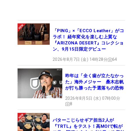
「PING」×「ECCO Leather」がコ
ラボ！ 経年変化を楽しむ上質な
『ARIZONA DESERT』コレクショ
ン、9月15日限定デビュー
2026年8月7日 (金) 14時28分
64
昨年は「全く歯が立たなかっ
た」海外メジャー 桑木志帆
が打ち勝った予選落ちの恐怖
2026年8月5日 (水) 07時00分
8
パターこじらせギア担当2人が
『TRTL』をテスト！高MOIで転が