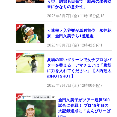
り◎、調節も自在で「結果の改善効
果にかなりの意外性」
2026年8月7日 (金) 11時15分
18
＜速報＞入谷響が単独首位 永井花
奈、金田久美子ら1差追走
2026年8月7日 (金) 12時42分
1
夏場の重いグリーンで女子プロはパ
ターを替える アマチュアは「腹筋
に力を入れてください」【大西翔太
のHOTSHOT】
2026年8月7日 (金) 12時00分
7
金田久美子がツアー通算500
試合に参戦！ プロ18年目の
大記録達成に「あんびりーば
ぼー」