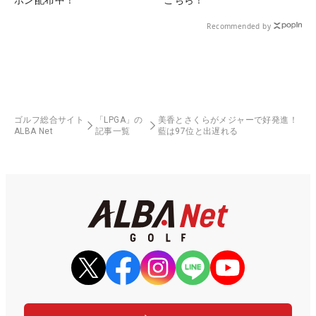
Recommended by
ゴルフ総合サイト
「LPGA」の
美香とさくらがメジャーで好発進！
ALBA Net
記事一覧
藍は97位と出遅れる