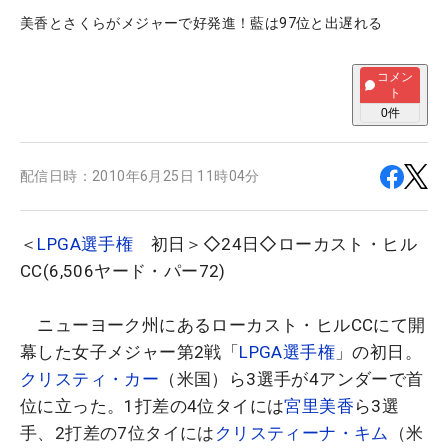
美香とさくらがメジャーで好発進！藍は97位と出遅れる
コメン
ト
0
件
配信日時：
2010年6月25日 11時04分
＜
LPGA選手権
初日＞◇24日◇ローカスト・ヒル
CC(6,506ヤード・パー72)
ニューヨーク州にあるローカスト・ヒルCCにて開
幕した女子メジャー第2戦「
LPGA選手権
」の初日。
クリスティ・カー
（米国）ら3選手が4アンダーで首
位に立った。1打差の4位タイには
宮里美香
ら3選
手、2打差の7位タイには
クリスティーナ・キム
（米