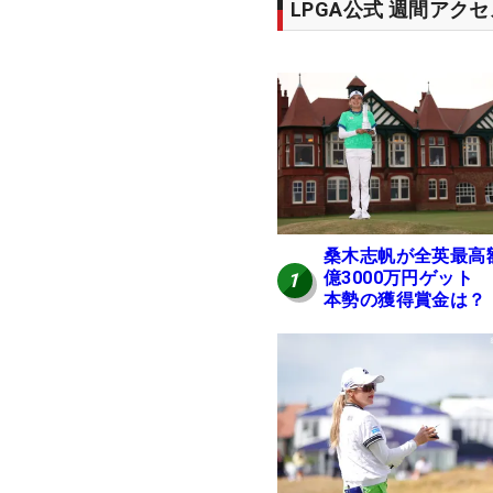
LPGA公式 週間アク
桑木志帆が全英最高
億3000万円ゲット
1
本勢の獲得賞金は？