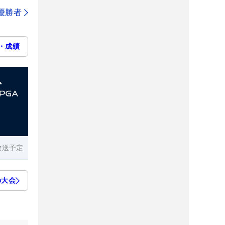
代優勝者
・成績
放送予定
の大会