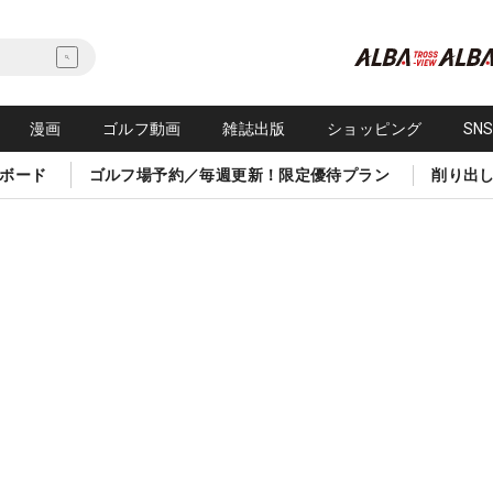
漫画
ゴルフ動画
雑誌出版
ショッピング
SN
ボード
ゴルフ場予約／毎週更新！限定優待プラン
削り出