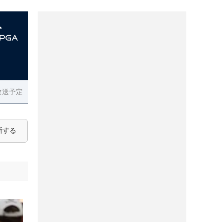
放送予定
新する