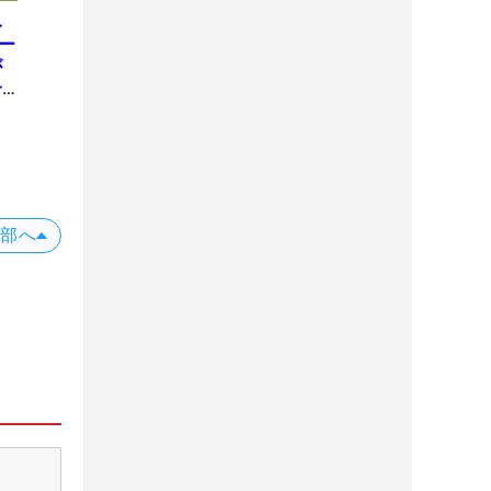
み
ー
が
一
上部へ