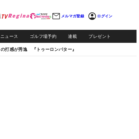
メルマガ登録
ログイン
Sニュース
ゴルフ場予約
連載
プレゼント
しの打感が秀逸 『トゥーロンパター』