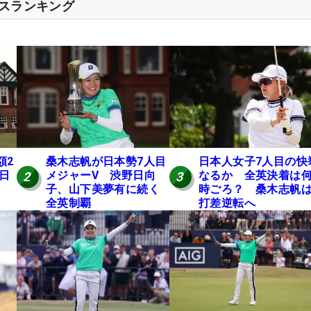
セスランキング
額2
桑木志帆が日本勢7人目
日本人女子7人目の快
 日
メジャーV 渋野日向
なるか 全英決着は
2
3
子、山下美夢有に続く
時ごろ？ 桑木志帆は
全英制覇
打差逆転へ