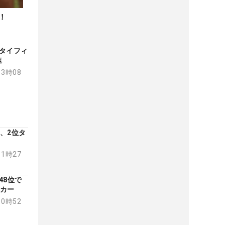
！
タイフィ
速
13時08
、2位タ
11時27
48位で
・カー
10時52