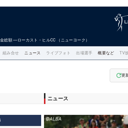
金総額
―
ローカスト・ヒルCC （ニューヨーク）
組み合せ
ニュース
ライブフォト
出場選手
概要など
TV
更
ニュース
4