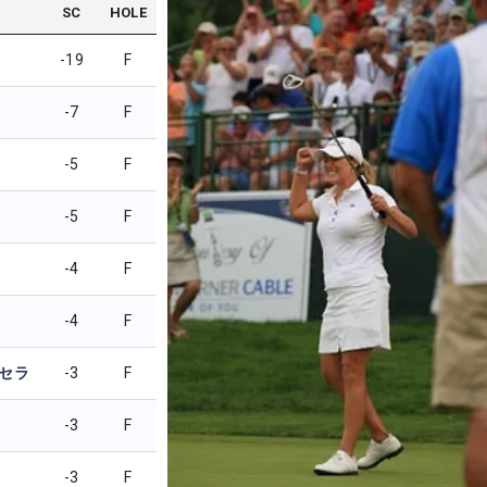
SC
HOLE
-19
F
-7
F
-5
F
-5
F
-4
F
-4
F
セラ
-3
F
-3
F
-3
F