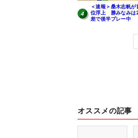
＜速報＞桑木志帆が
位浮上 勝みなみは
4
差で後半プレー中
オススメの記事