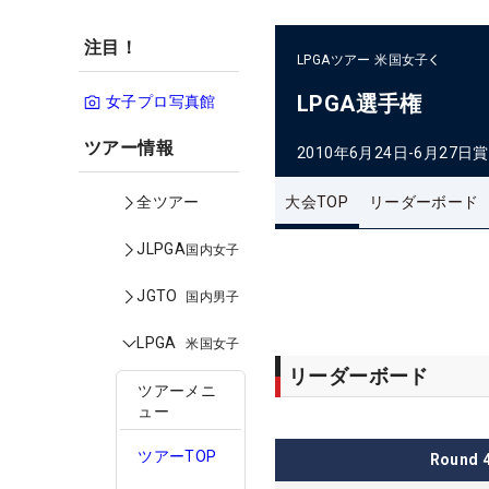
注目！
LPGAツアー
米国女子
LPGA選手権
女子プロ写真館
ツアー情報
2010年6月24日-6月27日
賞
大会TOP
リーダーボード
全ツアー
JLPGA
国内女子
JGTO
国内男子
LPGA
米国女子
リーダーボード
ツアーメニ
ュー
ツアーTOP
Round