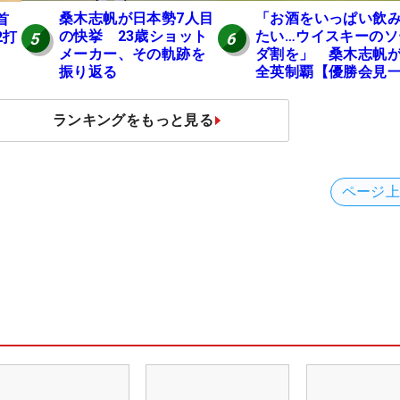
桑木志帆が日本勢7人目
「お酒をいっぱい飲
首
の快挙 23歳ショット
たい…ウイスキーのソ
2打
5
6
メーカー、その軌跡を
ダ割を」 桑木志帆
振り返る
全英制覇【優勝会見
問一答】
ランキングをもっと見る
ページ