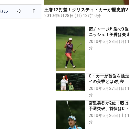
圧巻12打差！クリスティ・カーが歴史的V
セル
-3
F
2010年6月28日 (月) 13時10分
藍チャージ炸裂で3位
ニッシュ！美香は失
2010年6月28日 (月) 
分
C・カーが首位を独走
イの美香とは8打差
2010年6月27日 (日) 
分
宮里美香が2位！藍は
予選突破、首位はC
2010年6月26日 (土) 
分