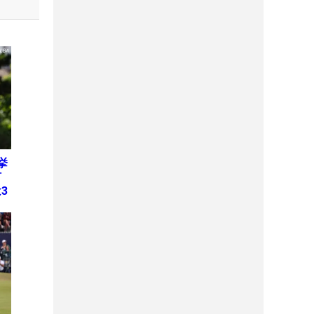
挙
何
3