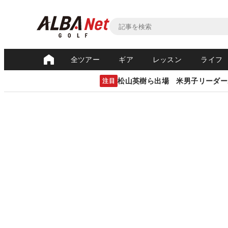
全ツアー
ギア
レッスン
ライフ
松山英樹ら出場 米男子リーダー
注目