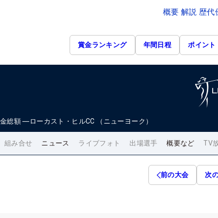
概要 解説 歴
賞金ランキング
年間日程
ポイント
金総額
―
ローカスト・ヒルCC （ニューヨーク）
組み合せ
ニュース
ライブフォト
出場選手
概要など
TV
前の大会
次