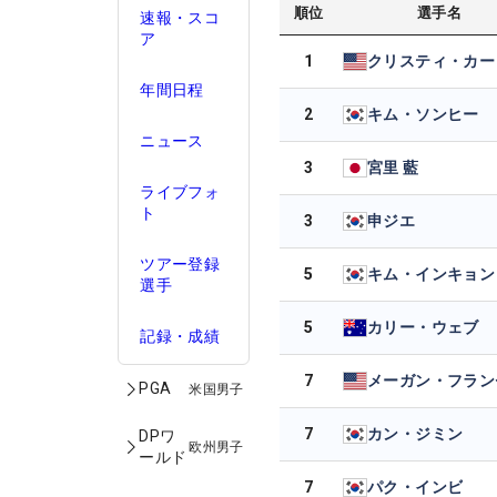
順位
選手名
速報・スコ
ア
1
クリスティ・カー
年間日程
2
キム・ソンヒー
ニュース
3
宮里 藍
ライブフォ
ト
3
申ジエ
ツアー登録
5
キム・インキョン
選手
5
カリー・ウェブ
記録・成績
7
メーガン・フラン
PGA
米国男子
7
カン・ジミン
DPワ
欧州男子
ールド
7
パク・インビ