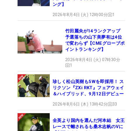
ング】
2026年8月4日 (火) 12時00分
1
竹田麗央が14ランクアップ
予選落ちの山下美夢有は4位
で変わらず【CMEグローブポ
イントランキング】
2026年8月4日 (火) 07時30分
1
珍しく松山英樹も5Wを即採用！ ス
リクソン『ZXi RKT』フェアウェイ
＆ハイブリッド、9月12日デビュー
2026年8月6日 (木) 13時42分
33
全英より国内を選んだ河本結 女王
レースで離されるも桑木志帆のVに