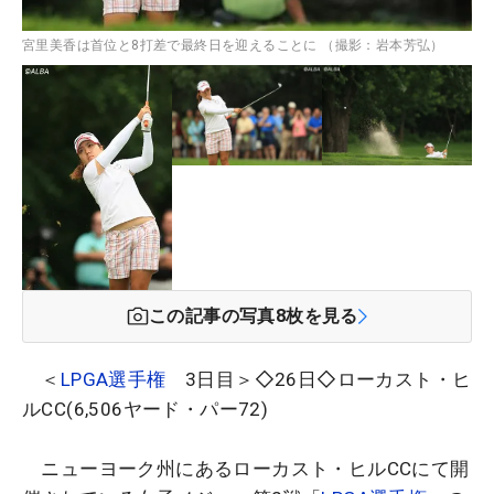
宮里美香は首位と8打差で最終日を迎えることに （撮影：岩本芳弘）
この記事の写真
8
枚を見る
＜
LPGA選手権
3日目＞◇26日◇ローカスト・ヒ
ルCC(6,506ヤード・パー72)
ニューヨーク州にあるローカスト・ヒルCCにて開