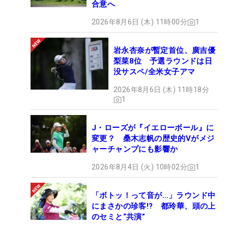
合意へ
2026年8月6日 (木) 11時00分
1
岩永杏奈が暫定首位、廣吉優
梨菜8位 予選ラウンドは日
没サスペ/全米女子アマ
2026年8月6日 (木) 11時18分
1
J・ローズが『イエローボール』に
変更？ 桑木志帆の歴史的Vがメジ
ャーチャンプにも影響か
2026年8月4日 (火) 10時02分
1
「ボトッ！って音が…」ラウンド中
にまさかの珍客!? 都玲華、頭の上
のセミと“共演”