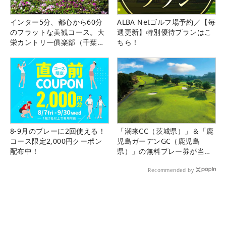
インター5分、都心から60分
ALBA Netゴルフ場予約／【毎
のフラットな美観コース。大
週更新】特別優待プランはこ
栄カントリー俱楽部（千葉
ちら！
県）
8-9月のプレーに2回使える！
「潮来CC（茨城県）」＆「鹿
コース限定2,000円クーポン
児島ガーデンGC（鹿児島
配布中！
県）」の無料プレー券が当た
る！！
Recommended by