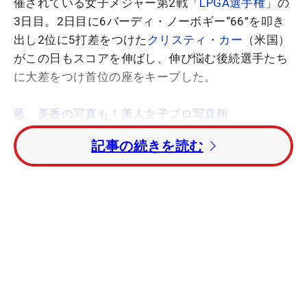
催されている女子メジャー第2戦「
LPGA選手権
」の
3日目。2日目に6バーディ・ノーボギー“66”を叩き
出し2位に5打差をつけた
クリスティ・カー
（米国）
がこの日もスコアを伸ばし、伸び悩む後続選手たち
に大差をつけ首位の座をキープした。
藍、美香の写真も！美人女子プロ写真館
記事の続きを読む
カーは出だしの2番でボギーを叩くも、3番、4番
で連続バーディを奪取。スコアを1つ伸ばして折り
返すと、後半は10番ボギーの後11番から13番まで3
連続バーディ。14番ボギーも15番でバーディとボギ
ーを出しても崩れることなくすぐ取り返す理想的な
プレーで3アンダー“69”でフィニッシュ。トータル
13アンダー、2位に8打差をつけ明日の最終日に臨む
こととなった。なお、54ホール終了時点で8打差は
LPGA選手権
の最高記録となっている。