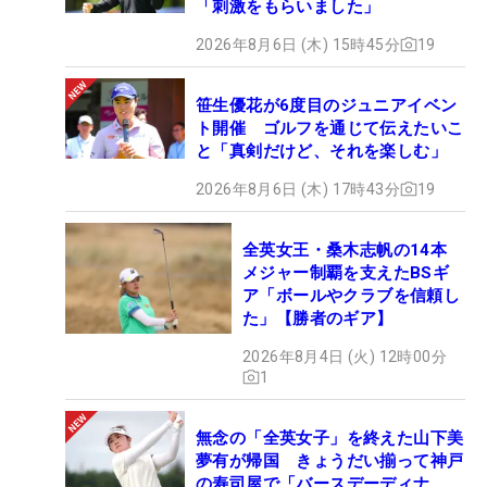
「刺激をもらいました」
2026年8月6日 (木) 15時45分
19
笹生優花が6度目のジュニアイベン
ト開催 ゴルフを通じて伝えたいこ
と「真剣だけど、それを楽しむ」
2026年8月6日 (木) 17時43分
19
全英女王・桑木志帆の14本
メジャー制覇を支えたBSギ
ア「ボールやクラブを信頼し
た」【勝者のギア】
2026年8月4日 (火) 12時00分
1
無念の「全英女子」を終えた山下美
夢有が帰国 きょうだい揃って神戸
の寿司屋で「バースデーディナ