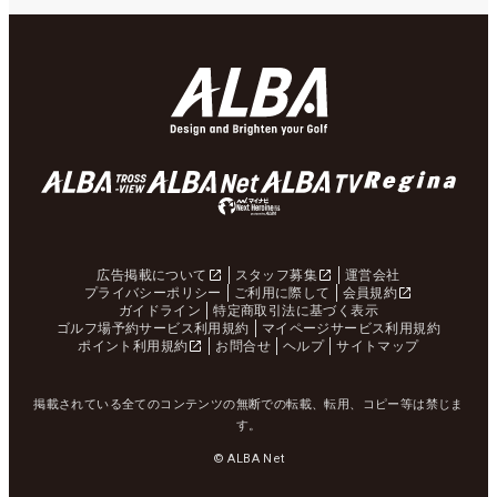
広告掲載について
スタッフ募集
運営会社
プライバシーポリシー
ご利用に際して
会員規約
ガイドライン
特定商取引法に基づく表示
ゴルフ場予約サービス利用規約
マイページサービス利用規約
ポイント利用規約
お問合せ
ヘルプ
サイトマップ
掲載されている全てのコンテンツの無断での転載、転用、コピー等は禁じま
す。
© ALBA Net