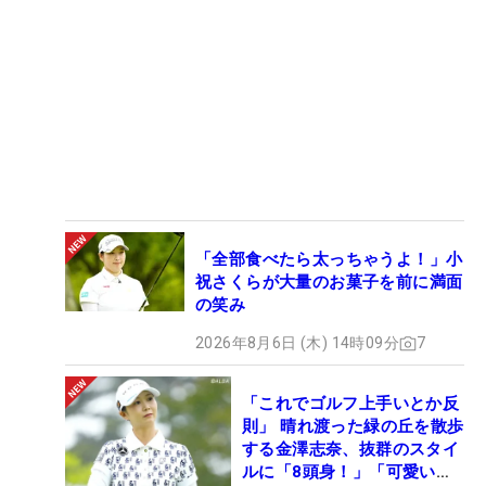
「全部食べたら太っちゃうよ！」小
祝さくらが大量のお菓子を前に満面
の笑み
2026年8月6日 (木) 14時09分
7
「これでゴルフ上手いとか反
則」 晴れ渡った緑の丘を散歩
する金澤志奈、抜群のスタイ
ルに「8頭身！」「可愛いに