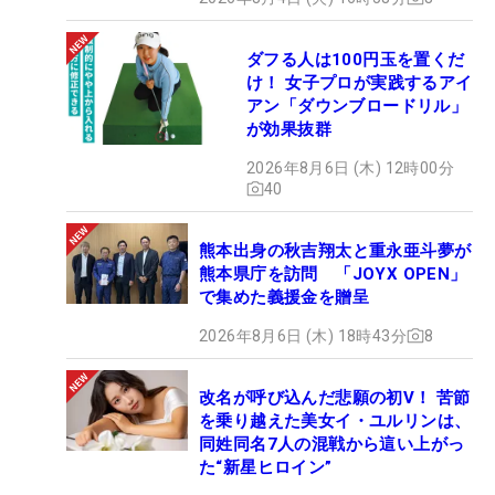
ダフる人は100円玉を置くだ
け！ 女子プロが実践するアイ
アン「ダウンブロードリル」
が効果抜群
2026年8月6日 (木) 12時00分
40
熊本出身の秋吉翔太と重永亜斗夢が
熊本県庁を訪問 「JOYX OPEN」
で集めた義援金を贈呈
2026年8月6日 (木) 18時43分
8
改名が呼び込んだ悲願の初V！ 苦節
を乗り越えた美女イ・ユルリンは、
同姓同名7人の混戦から這い上がっ
た“新星ヒロイン”