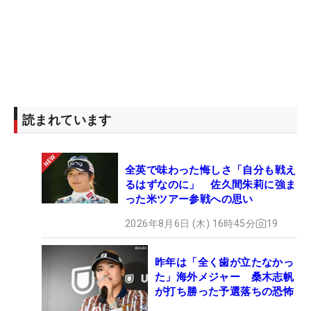
5アンダー、2位タイでスタートした
宮里美香
は4
番バーディの後パーを重ね、10番、11番では連続バ
ーディを奪いスコアを伸ばしていく。しかし、13番
と14番でボギーを叩き16番のバーディで1つ取り返
すも最終18番で痛恨のダブルボギー。4バーディ・2
読まれています
ボギー・1ダブルボギーのイーブンパーでホールア
ウト。スコアを伸ばせず、首位との差はさらにひら
いてしまった。
全英で味わった悔しさ「自分も戦え
るはずなのに」 佐久間朱莉に強ま
大差はつけられたが、もし優勝すれば1977年にこ
った米ツアー参戦への思い
の大会を制した樋口久子以来となる2人目の日本人
2026年8月6日 (木) 16時45分
19
メジャーチャンプとなる快挙。最終日、奇跡の逆転
劇を起こせるか、日本中が注目している。
昨年は「全く歯が立たなかっ
た」海外メジャー 桑木志帆
が打ち勝った予選落ちの恐怖