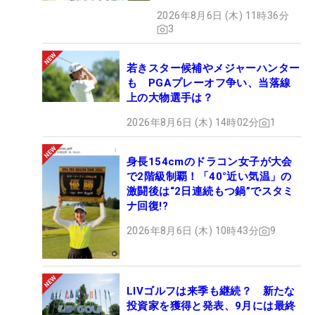
も程がある」
2026年8月6日 (木) 11時36分
3
若きスター候補やメジャーハンター
も PGAプレーオフ争い、当落線
上の大物選手は？
2026年8月6日 (木) 14時02分
1
身長154cmのドラコン女子が大会
で2階級制覇！「40°近い気温」の
激闘後は“2日連続もつ鍋”でスタミ
ナ回復!?
2026年8月6日 (木) 10時43分
9
LIVゴルフは来季も継続？ 新たな
投資家を獲得と発表、9月には最終