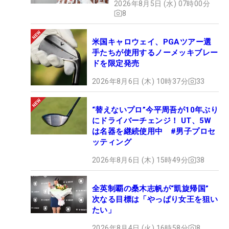
2026年8月5日 (水) 07時00分
8
米国キャロウェイ、PGAツアー選
手たちが使用するノーメッキブレー
ドを限定発売
2026年8月6日 (木) 10時37分
33
“替えないプロ”今平周吾が10年ぶり
にドライバーチェンジ！ UT、5W
は名器を継続使用中 #男子プロセ
ッティング
2026年8月6日 (木) 15時49分
38
全英制覇の桑木志帆が“凱旋帰国”
次なる目標は「やっぱり女王を狙い
たい」
2026年8月4日 (火) 16時58分
8