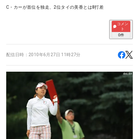
C・カーが首位を独走、2位タイの美香とは8打差
コメン
ト
0
件
配信日時：
2010年6月27日 11時27分