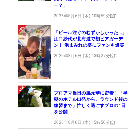
ー？」
2026年8月6日 (木) 10時59分
1
「ビール注ぐのむずかしかった…」
江口紗代が北海道で初ビアガーデ
ン！ 泡まみれの姿にファンも爆笑
2026年8月6日 (木) 13時27分
1
プロアマ当日の脇元華に密着！「早
朝のホテル出発から、ラウンド後の
練習まで」忙しく過ごすプロの1日
を公開
2026年8月6日 (木) 15時50分
1