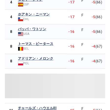
F
-17
-5
4
(66)
ESP
ホアキン・ニーマン
F
-17
-5
4
(66)
CHL
バッバ・ワトソン
F
-16
-5
8
(66)
USA
トーマス・ピータース
F
-16
-4
8
(67)
BEL
アドリアン・メロンク
F
-16
-4
8
(67)
POL
チャールズ・ハウエルIII
F