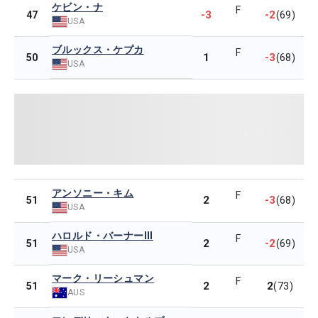
ケビン・ナ
F
-3
-2
47
(69)
USA
ブルックス・ケプカ
F
1
-3
50
(68)
USA
アンソニー・キム
F
2
-3
51
(68)
USA
ハロルド・バーナーIII
F
2
-2
51
(69)
USA
マーク・リーシュマン
F
2
2
51
(73)
AUS