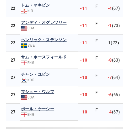
トム・マキビン
F
-11
-4
22
(67)
NIR
アンディ・オグレツリー
F
-11
-1
22
(70)
USA
ヘンリック・ステンソン
F
-11
1
22
(72)
SWE
サム・ホースフィールド
F
-10
-8
27
(63)
ENG
チャン・ユビン
F
-10
-7
27
(64)
KOR
マシュー・ウルフ
F
-10
-6
27
(65)
USA
ポール・ケーシー
F
-10
-4
27
(67)
ENG