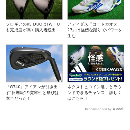
プロギアのRS DUOはFW・UT
アディダス『コードカオス
も完成度が高く購入者続出！
27』は強烈な蹴りでパワーを
生む
『G740』アイアンが引き出
ネクストヒロイン選手とラウ
す“反則級”の寛容性と飛びは
ンドできるチャンス！詳しく
本当だった！
はこちら！
Recommended by