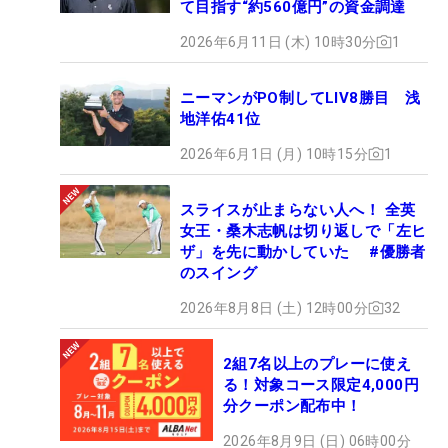
て目指す“約560億円”の資金調達
2026年6月11日 (木) 10時30分
1
ニーマンがPO制してLIV8勝目 浅
地洋佑41位
2026年6月1日 (月) 10時15分
1
スライスが止まらない人へ！ 全英
女王・桑木志帆は切り返しで「左ヒ
ザ」を先に動かしていた #優勝者
のスイング
2026年8月8日 (土) 12時00分
32
2組7名以上のプレーに使え
る！対象コース限定4,000円
分クーポン配布中！
2026年8月9日 (日) 06時00分