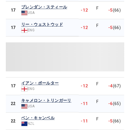
ブレンダン・スティール
F
-12
-5
17
(66)
USA
リー・ウェストウッド
F
-12
-5
17
(66)
ENG
イアン・ポールター
F
-12
-4
17
(67)
ENG
キャメロン・トリンガーリ
F
-11
-6
22
(65)
USA
ベン・キャンベル
F
-11
-5
22
(66)
NZL