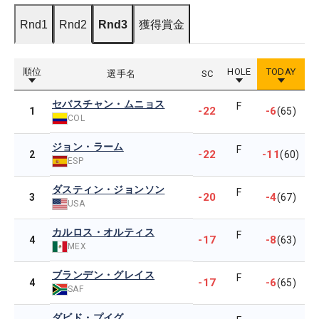
Rnd1
Rnd2
Rnd3
獲得賞金
順位
HOLE
TODAY
選手名
SC
セバスチャン・ムニョス
F
-22
-6
1
(65)
COL
ジョン・ラーム
F
-22
-11
2
(60)
ESP
ダスティン・ジョンソン
F
-20
-4
3
(67)
USA
カルロス・オルティス
F
-17
-8
4
(63)
MEX
ブランデン・グレイス
F
-17
-6
4
(65)
SAF
ダビド・プイグ