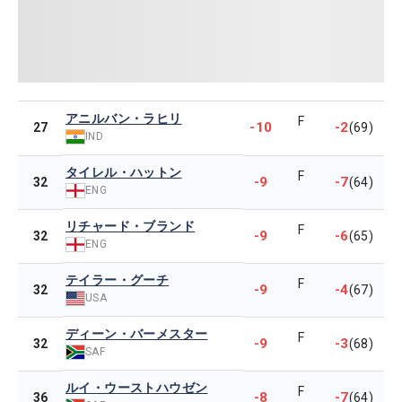
アニルバン・ラヒリ
F
-10
-2
27
(69)
IND
タイレル・ハットン
F
-9
-7
32
(64)
ENG
リチャード・ブランド
F
-9
-6
32
(65)
ENG
テイラー・グーチ
F
-9
-4
32
(67)
USA
ディーン・バーメスター
F
-9
-3
32
(68)
SAF
ルイ・ウーストハウゼン
F
-8
-7
36
(64)