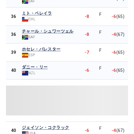
SAF
ミト・ペレイラ
F
-8
-6
36
(65)
CHL
チャール・シュワーツェル
F
-8
-4
36
(67)
SAF
ホセレ・バレスター
F
-7
-6
39
(65)
ESP
ダニー・リー
F
-6
-6
40
(65)
NZL
ジェイソン・コクラック
F
-6
-4
40
(67)
USA