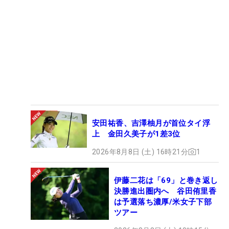
安田祐香、吉澤柚月が首位タイ浮
上 金田久美子が1差3位
2026年8月8日 (土) 16時21分
1
伊藤二花は「69」と巻き返し
決勝進出圏内へ 谷田侑里香
は予選落ち濃厚/米女子下部
ツアー