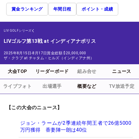
賞金ランキング
年間日程
ポイント・成績
LIV GOLFシリーズ
LIVゴルフ第13戦 at インディアナポリス
2025年8月15日-8月17日
賞金総額
$20,000,000
ザ・クラブ at チャタム・ヒルズ（インディアナ州）
大会TOP
リーダーボード
組み合せ
ニュース
ライブフォト
出場選手
概要など
TV放送予定
【この大会のニュース】
ジョン・ラームが2季連続年間王者で26億5000
万円獲得 香妻陣一朗は40位