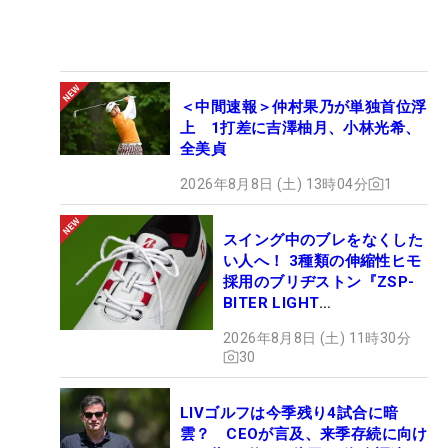
＜中間速報＞仲村果乃が単独首位浮
上 1打差に吉澤柚月、小林光希、
全美貞
2026年8月8日 (土) 13時04分
1
スイング中のブレをなくした
い人へ！ 3種類の伸縮性ヒモ
採用のブリヂストン『ZSP-
BITER LIGHT
MAGICLACE』、8月8日デビ
2026年8月8日 (土) 11時30分
ュー
30
LIVゴルフは今季残り4試合に暗
雲？ CEOが言及、来季存続に向け