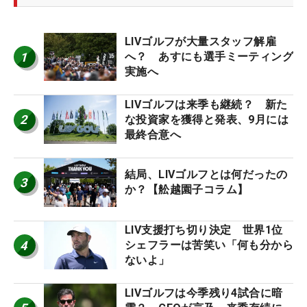
LIVゴルフが大量スタッフ解雇
1
へ？ あすにも選手ミーティング
実施へ
LIVゴルフは来季も継続？ 新た
2
な投資家を獲得と発表、9月には
最終合意へ
結局、LIVゴルフとは何だったの
3
か？【舩越園子コラム】
LIV支援打ち切り決定 世界1位
4
シェフラーは苦笑い「何も分から
ないよ」
LIVゴルフは今季残り4試合に暗