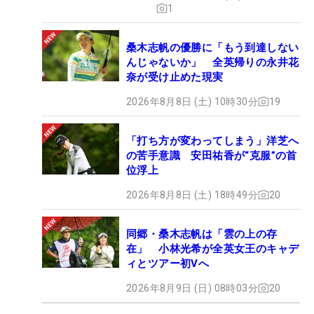
1
桑木志帆の優勝に「もう到達しない
んじゃないか」 全英帰りの永井花
奈が受け止めた現実
2026年8月8日 (土) 10時30分
19
「打ち方が変わってしまう」洋芝へ
の苦手意識 安田祐香が“克服”の首
位浮上
2026年8月8日 (土) 18時49分
20
同郷・桑木志帆は「雲の上の存
在」 小林光希が全英女王のキャデ
ィとツアー初Vへ
2026年8月9日 (日) 08時03分
20