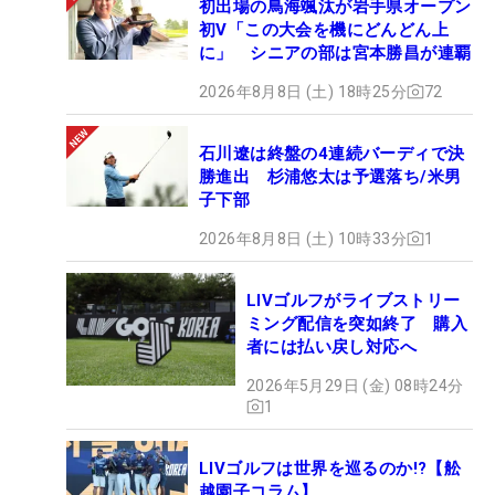
初出場の鳥海颯汰が岩手県オープン
初V「この大会を機にどんどん上
に」 シニアの部は宮本勝昌が連覇
2026年8月8日 (土) 18時25分
72
石川遼は終盤の4連続バーディで決
勝進出 杉浦悠太は予選落ち/米男
子下部
2026年8月8日 (土) 10時33分
1
LIVゴルフがライブストリー
ミング配信を突如終了 購入
者には払い戻し対応へ
2026年5月29日 (金) 08時24分
1
LIVゴルフは世界を巡るのか!?【舩
越園子コラム】