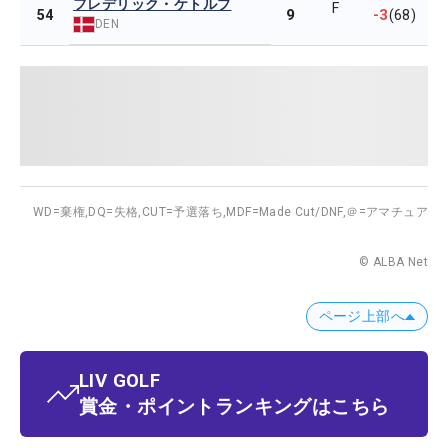
フレデリック・ケトルプ
F
9
-3
54
(68)
DEN
WD=棄権,
DQ=失格,
CUT=予選落ち,
MDF=Made Cut/DNF,
＠=アマチュア
© ALBA Net
ページ上部へ
LIV GOLF
賞金・ポイントランキングはこちら