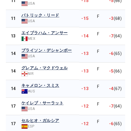
-15
-5
11
(66)
USA
パトリック・リード
F
-15
-3
11
(68)
USA
エイブラハム・アンサー
F
-14
-7
13
(64)
MEX
ブライソン・デシャンボー
F
-13
-6
14
(65)
USA
グレアム・マクドウェル
F
-13
-5
14
(66)
NIR
キャメロン・スミス
F
-13
-4
14
(67)
AUS
ケイレブ・サーラット
F
-12
-7
17
(64)
USA
セルヒオ・ガルシア
F
-12
-6
17
(65)
ESP