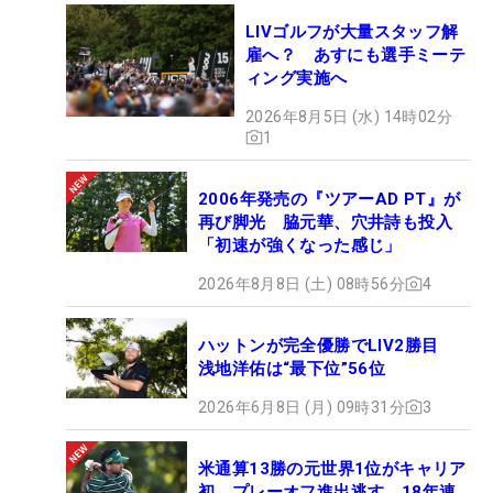
LIVゴルフが大量スタッフ解
雇へ？ あすにも選手ミーテ
ィング実施へ
2026年8月5日 (水) 14時02分
1
2006年発売の『ツアーAD PT』が
再び脚光 脇元華、穴井詩も投入
「初速が強くなった感じ」
2026年8月8日 (土) 08時56分
4
ハットンが完全優勝でLIV2勝目
浅地洋佑は“最下位”56位
2026年6月8日 (月) 09時31分
3
米通算13勝の元世界1位がキャリア
初、プレーオフ進出逃す 18年連