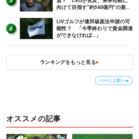
5
雲？ CEOが言及、来季存続に
向けて目指す“約560億円”の資金
調達
LIVゴルフが連邦破産法申請の可
6
能性？ 「今季終わりで資金調達
ができなければ…」
ランキングをもっと見る
ページ上部へ
オススメの記事