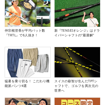
仲宗根澄香が平均パット数
新『TENSEIオレンジ』はドラ
『TRTL』で6人抜き！
イバーシャフトの“最適解”
猛暑を乗り切る！ こだわり機
スイスの叡智が生んだTPTシ
能派パンツ4選
ャフトで、ゴルフを異次元の
世界へ