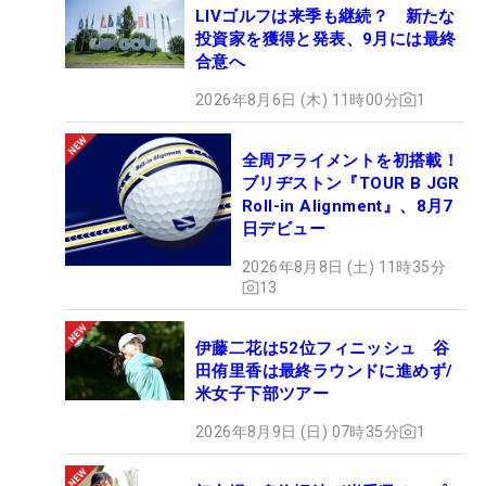
LIVゴルフは来季も継続？ 新たな
投資家を獲得と発表、9月には最終
合意へ
2026年8月6日 (木) 11時00分
1
全周アライメントを初搭載！
ブリヂストン『TOUR B JGR
Roll-in Alignment』、8月7
日デビュー
2026年8月8日 (土) 11時35分
13
伊藤二花は52位フィニッシュ 谷
田侑里香は最終ラウンドに進めず/
米女子下部ツアー
2026年8月9日 (日) 07時35分
1