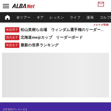
全ツアー
ギア
レッスン
ライフ
漫画
ゴルフ
メルマガ登録
松山英樹ら出場 ウィンダム選手権のリーダーボード
米国男子
北海道meijiカップ リーダーボード
国内女子
最新の世界ランキング
米国女子
LIV GOLFシリーズ