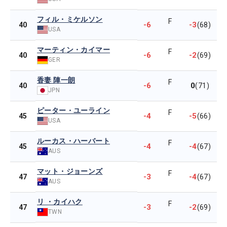
フィル・ミケルソン
F
-6
-3
40
(68)
USA
マーティン・カイマー
F
-6
-2
40
(69)
GER
香妻 陣一朗
F
-6
0
40
(71)
JPN
ピーター・ユーライン
F
-4
-5
45
(66)
USA
ルーカス・ハーバート
F
-4
-4
45
(67)
AUS
マット・ジョーンズ
F
-3
-4
47
(67)
AUS
リ ・カイハク
F
-3
-2
47
(69)
TWN