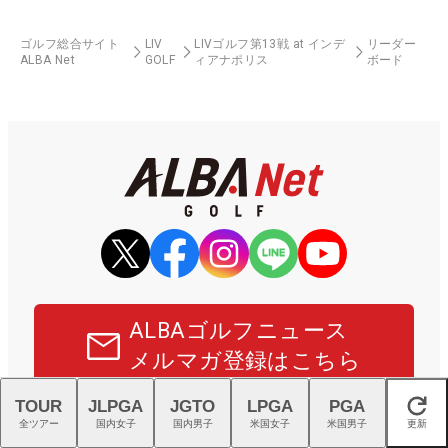
ゴルフ総合サイト
LIV
LIVゴルフ第13戦 at インデ
リーダー
ALBA Net
GOLF
ィアナポリス
ボード
ALBAゴルフニュース
メルマガ登録はこちら
TOUR
JLPGA
JGTO
LPGA
PGA
閉じる
ALBA NetはR&Aのオフィシャルデジタルパートナー、および
全ツアー
国内女子
国内男子
米国女子
米国男子
更新
USLPGAの日本公式サイトパートナーです。