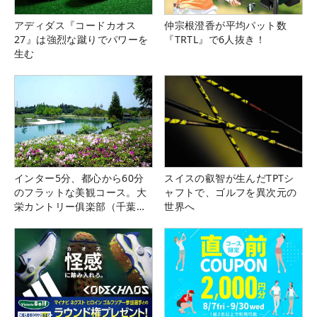
アディダス『コードカオス
仲宗根澄香が平均パット数
27』は強烈な蹴りでパワーを
『TRTL』で6人抜き！
生む
インター5分、都心から60分
スイスの叡智が生んだTPTシ
のフラットな美観コース。大
ャフトで、ゴルフを異次元の
栄カントリー俱楽部（千葉
世界へ
県）