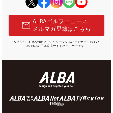
ALBAゴルフニュース
メルマガ登録はこちら
ALBA NetはR&Aのオフィシャルデジタルパートナー、および
USLPGAの日本公式サイトパートナーです。