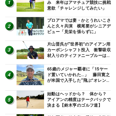
1
み 来年はアマチュア競技に挑戦
意欲「チャレンジしてみたい」
プロアマでは妻・かとうれいこさ
2
んと久々共演 横尾要がシニアデ
ビュー「見栄を張らずに」
片山晋呉が“世界初”のアイアン用
3
カーボンシャフト投入 衝撃吸収
材入りのティファニーブルーは
「体にやさしい」
65歳のメジャー覇者に「15ヤー
4
ド置いていかれた…」 藤田寛之
が米国で入手した“飛ぶ”オレンジ
シャフトは米シニア使用率2位
始動はヘッドから？ 体から？
5
アイアンの精度はテークバックで
決まる【鈴木亨のゴルフ道】