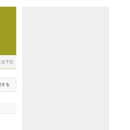
て
放送予定
新する