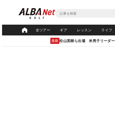
全ツアー
ギア
レッスン
ライフ
松山英樹ら出場 米男子リーダー
注目