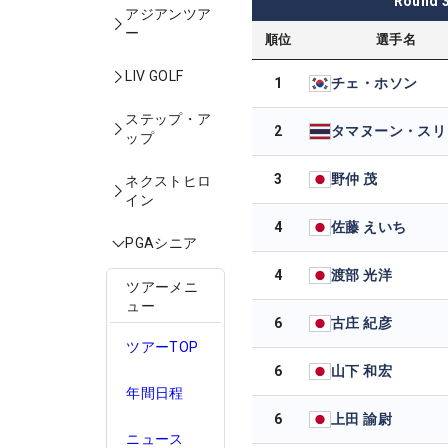
Round
アジアンツア
ー
順位
選手名
LIV GOLF
1
チェ・ホソン
ステップ・ア
2
ップ
3
野仲 茂
ネクストヒロ
イン
4
佐藤 えいち
PGAシニア
4
渡部 光洋
ツアーメニ
ュー
6
古庄 紀彦
ツアーTOP
6
山下 和宏
年間日程
6
上田 諭尉
ニュース