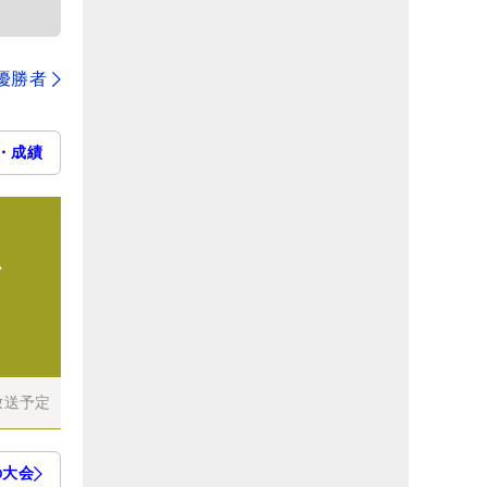
代優勝者
・成績
て
放送予定
の大会