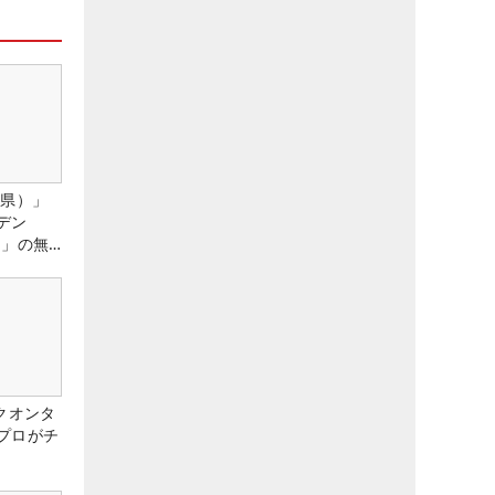
城県）」
デン
）」の無
たる！！
クオンタ
プロがチ