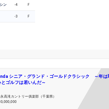
シン
-4
F
-3
F
 Handa シニア・グランド・ゴールドクラシック ～年は
心とゴルフは若いんだ～
森永高滝カントリー俱楽部（千葉県）
30,000,000