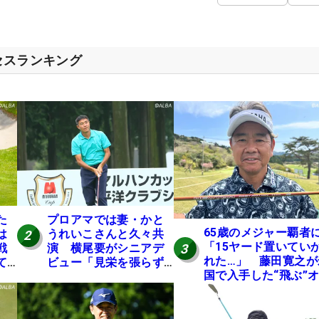
セスランキング
た
プロアマでは妻・かと
65歳のメジャー覇者
は
うれいこさんと久々共
2
「15ヤード置いてい
3
戦
演 横尾要がシニアデ
れた…」 藤田寛之が
て
ビュー「見栄を張らず
国で入手した“飛ぶ”
に」
レンジシャフトは米
ニア使用率2位