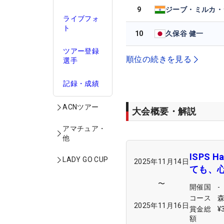
9
ジーブ・ミルカ・
ライブフォ
ト
10
久保谷 健一
ツアー登録
順位の続きを見る
選手
記録・成績
ACNツアー
大会概要・解説
アマチュア・
他
ISPS
LADY GO CUP
2025年11月14日
ても、
〜
開催国
-
コース
2025年11月16日
賞金総
¥
額