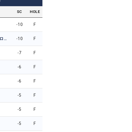
3
SC
HOLE
-10
F
タマヌーン・スリロット
-10
F
-7
F
-6
F
-6
F
-5
F
-5
F
-5
F