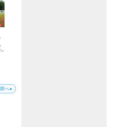
の
シ
収
ー
し
上部へ