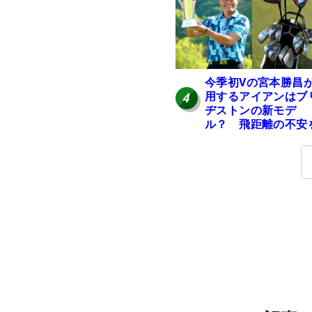
今季初Vの宮本勝昌
用するアイアンはブ
4
ヂストンの新モデ
ル？ 飛距離の不安
解消「プラスなだけ
に」【勝者のギア】