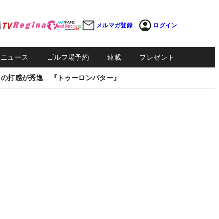
メルマガ登録
ログイン
Sニュース
ゴルフ場予約
連載
プレゼント
しの打感が秀逸 『トゥーロンパター』