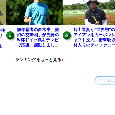
前年覇者の鈴木亨、愛
片山晋呉が“世界初”
が使
娘の交際相手が先発の
アイアン用カーボン
5
6
リ
W杯ドイツ戦をテレビ
ャフト投入 衝撃吸
で応援「感動しまし
材入りのティファニ
を
た」
ブルーは「体にやさ
い」
ランキングをもっと見る
ページ