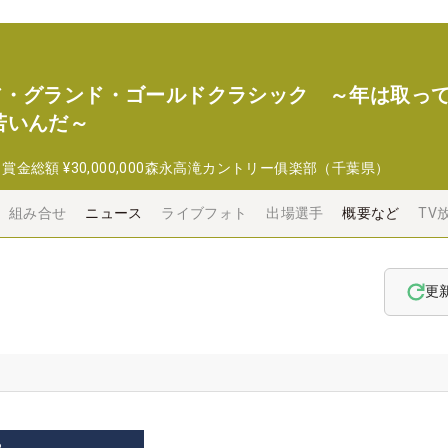
 シニア・グランド・ゴールドクラシック ～年は取っ
若いんだ～
日
賞金総額
¥30,000,000
森永高滝カントリー俱楽部（千葉県）
組み合せ
ニュース
ライブフォト
出場選手
概要など
TV
更