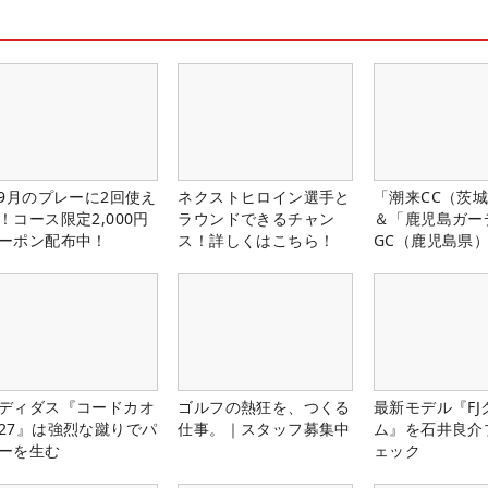
-9月のプレーに2回使え
ネクストヒロイン選手と
「潮来CC（茨
！コース限定2,000円
ラウンドできるチャン
＆「鹿児島ガー
ーポン配布中！
ス！詳しくはこちら！
GC（鹿児島県
料プレー券が当
ディダス『コードカオ
ゴルフの熱狂を、つくる
最新モデル『FJ
27』は強烈な蹴りでパ
仕事。｜スタッフ募集中
ム』を石井良介
ーを生む
ェック