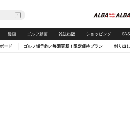
漫画
ゴルフ動画
雑誌出版
ショッピング
SN
ボード
ゴルフ場予約／毎週更新！限定優待プラン
削り出