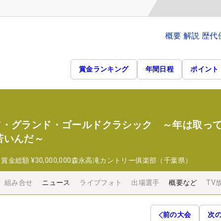
概要 解説 歴
賞金ランキング
年間日程
ポイント
 シニア・グランド・ゴールドクラシック ～年は取っ
若いんだ～
日
賞金総額
¥30,000,000
森永高滝カントリー俱楽部（千葉県）
組み合せ
ニュース
ライブフォト
出場選手
概要など
TV
前の大会
次