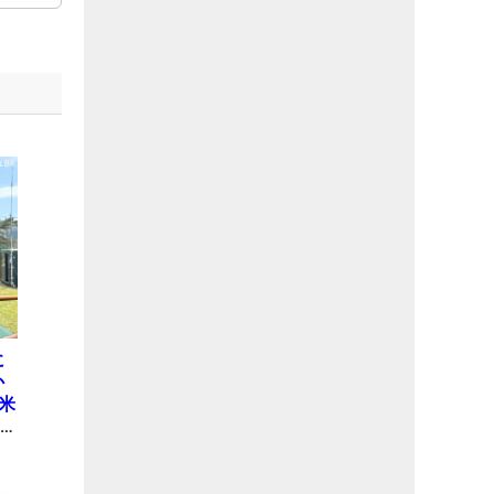
に
か
米
オ
シ