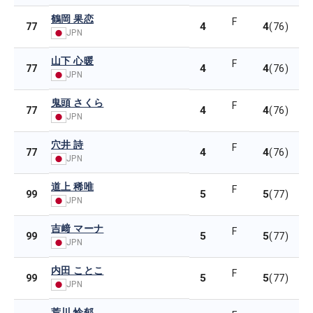
鶴岡 果恋
F
4
4
77
(76)
JPN
山下 心暖
F
4
4
77
(76)
JPN
鬼頭 さくら
F
4
4
77
(76)
JPN
穴井 詩
F
4
4
77
(76)
JPN
道上 稀唯
F
5
5
99
(77)
JPN
吉﨑 マーナ
F
5
5
99
(77)
JPN
内田 ことこ
F
5
5
99
(77)
JPN
荒川 怜郁