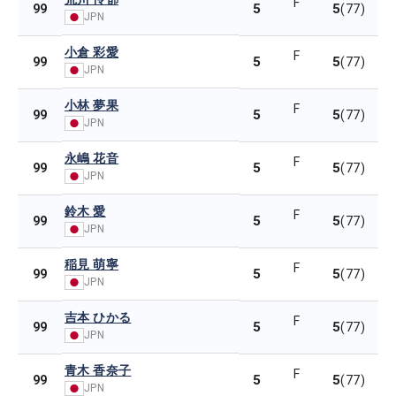
F
5
5
99
(77)
JPN
小倉 彩愛
F
5
5
99
(77)
JPN
小林 夢果
F
5
5
99
(77)
JPN
永嶋 花音
F
5
5
99
(77)
JPN
鈴木 愛
F
5
5
99
(77)
JPN
稲見 萌寧
F
5
5
99
(77)
JPN
吉本 ひかる
F
5
5
99
(77)
JPN
青木 香奈子
F
5
5
99
(77)
JPN