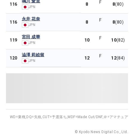
鳴川 愛里
F
8
8
116
(80)
JPN
永井 花奈
F
8
8
116
(80)
JPN
宮田 成華
F
10
10
119
(82)
JPN
澁澤 莉絵留
F
12
12
120
(84)
JPN
WD=棄権,
DQ=失格,
CUT=予選落ち,
MDF=Made Cut/DNF,
＠=アマチュア
© Kyodo News Digital Co., Ltd.