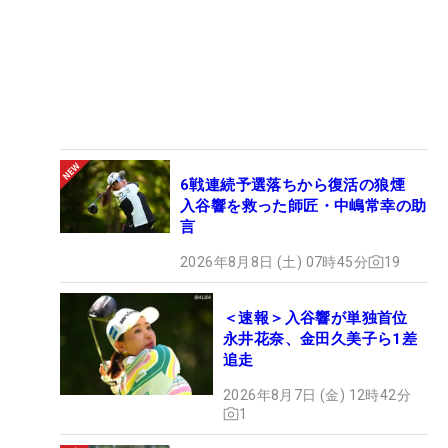
6戦連続予選落ちから復活の狼煙
入谷響を救った師匠・中嶋常幸の助
言
2026年8月8日 (土) 07時45分
19
＜速報＞入谷響が単独首位
永井花奈、金田久美子ら1差
追走
2026年8月7日 (金) 12時42分
1