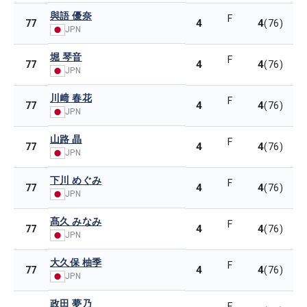
與語 優奈
F
4
4
77
(76)
JPN
堀 琴音
F
4
4
77
(76)
JPN
川﨑 春花
F
4
4
77
(76)
JPN
山路 晶
F
4
4
77
(76)
JPN
下川 めぐみ
F
4
4
77
(76)
JPN
髙久 みなみ
F
4
4
77
(76)
JPN
大久保 柚季
F
4
4
77
(76)
JPN
政田 夢乃
F