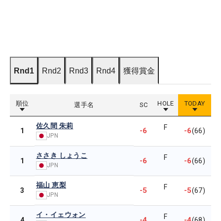
Rnd1
Rnd2
Rnd3
Rnd4
獲得賞金
順位
HOLE
TODAY
選手名
SC
佐久間 朱莉
F
-6
-6
1
(66)
JPN
ささき しょうこ
F
-6
-6
1
(66)
JPN
福山 恵梨
F
-5
-5
3
(67)
JPN
イ・イェウォン
F
-4
-4
4
(68)