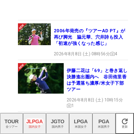
2006年発売の『ツアーAD PT』が
再び脚光 脇元華、穴井詩も投入
「初速が強くなった感じ」
2026年8月8日 (土) 08時56分
4
伊藤二花は「69」と巻き返し
決勝進出圏内へ 谷田侑里香
は予選落ち濃厚/米女子下部
ツアー
2026年8月8日 (土) 10時15分
1
TOUR
JLPGA
JGTO
LPGA
PGA
鈴木愛が大会2勝目へ首位T発進
閉じる
全ツアー
国内女子
国内男子
米国女子
米国男子
更新
安田祐香、吉澤柚月ら5位