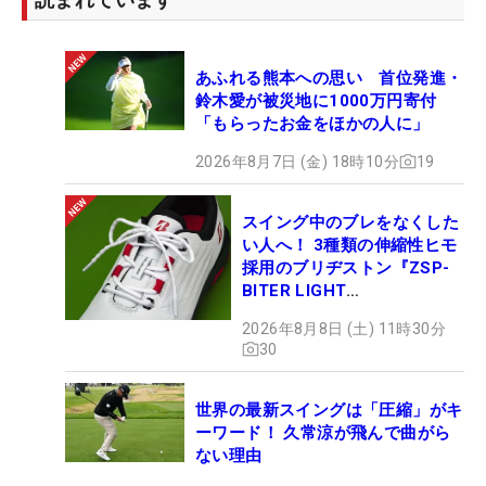
あふれる熊本への思い 首位発進・
鈴木愛が被災地に1000万円寄付
「もらったお金をほかの人に」
2026年8月7日 (金) 18時10分
19
スイング中のブレをなくした
い人へ！ 3種類の伸縮性ヒモ
採用のブリヂストン『ZSP-
BITER LIGHT
MAGICLACE』、8月8日デビ
2026年8月8日 (土) 11時30分
ュー
30
世界の最新スイングは「圧縮」がキ
ーワード！ 久常涼が飛んで曲がら
ない理由