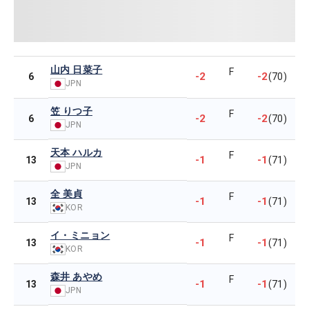
山内 日菜子
F
-2
-2
6
(70)
JPN
笠 りつ子
F
-2
-2
6
(70)
JPN
天本 ハルカ
F
-1
-1
13
(71)
JPN
全 美貞
F
-1
-1
13
(71)
KOR
イ・ミニョン
F
-1
-1
13
(71)
KOR
森井 あやめ
F
-1
-1
13
(71)
JPN