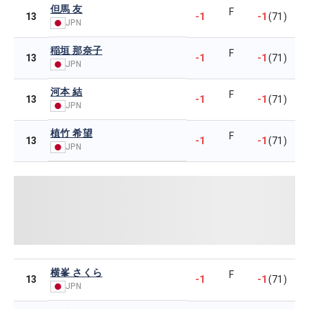
但馬 友
F
-1
-1
13
(71)
JPN
稲垣 那奈子
F
-1
-1
13
(71)
JPN
河本 結
F
-1
-1
13
(71)
JPN
植竹 希望
F
-1
-1
13
(71)
JPN
横峯 さくら
F
-1
-1
13
(71)
JPN