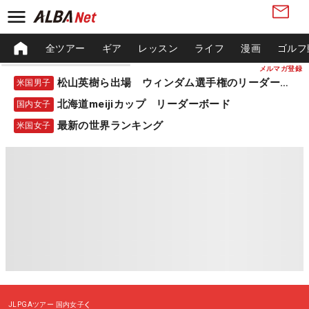
全ツアー
ギア
レッスン
ライフ
漫画
ゴルフ
メルマガ登録
松山英樹ら出場 ウィンダム選手権のリーダーボード
米国男子
北海道meijiカップ リーダーボード
国内女子
最新の世界ランキング
米国女子
JLPGAツアー
国内女子