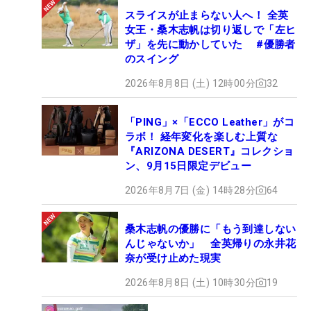
スライスが止まらない人へ！ 全英
女王・桑木志帆は切り返しで「左ヒ
ザ」を先に動かしていた #優勝者
のスイング
2026年8月8日 (土) 12時00分
32
「PING」×「ECCO Leather」がコ
ラボ！ 経年変化を楽しむ上質な
『ARIZONA DESERT』コレクショ
ン、9月15日限定デビュー
2026年8月7日 (金) 14時28分
64
桑木志帆の優勝に「もう到達しない
んじゃないか」 全英帰りの永井花
奈が受け止めた現実
2026年8月8日 (土) 10時30分
19