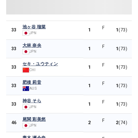
池ヶ谷 瑠菜
F
1
1
33
(73)
JPN
大林 奈央
F
1
1
33
(73)
JPN
セキ・ユウティン
F
1
1
33
(73)
CHI
肥後 莉音
F
1
1
33
(73)
AUS
神谷 そら
F
1
1
33
(73)
JPN
尾関 彩美悠
F
2
2
46
(74)
JPN
青木 瀬令奈