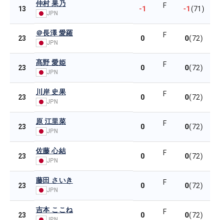
仲村 果乃
F
-1
-1
13
(71)
JPN
＠長澤 愛羅
F
0
0
23
(72)
JPN
髙野 愛姫
F
0
0
23
(72)
JPN
川岸 史果
F
0
0
23
(72)
JPN
原 江里菜
F
0
0
23
(72)
JPN
佐藤 心結
F
0
0
23
(72)
JPN
藤田 さいき
F
0
0
23
(72)
JPN
吉本 ここね
F
0
0
23
(72)
JPN