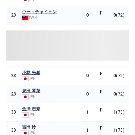
ウー・チャイェン
F
0
0
23
(72)
TWN
小林 光希
F
0
0
23
(72)
JPN
泉田 琴菜
F
0
0
23
(72)
JPN
金澤 志奈
F
1
1
33
(73)
JPN
吉田 鈴
F
1
1
33
(73)
JPN