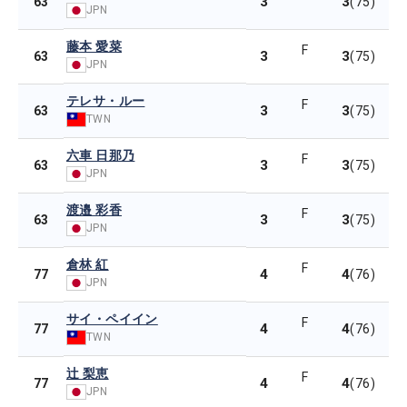
3
3
63
(75)
JPN
藤本 愛菜
F
3
3
63
(75)
JPN
テレサ・ルー
F
3
3
63
(75)
TWN
六車 日那乃
F
3
3
63
(75)
JPN
渡邉 彩香
F
3
3
63
(75)
JPN
倉林 紅
F
4
4
77
(76)
JPN
サイ・ペイイン
F
4
4
77
(76)
TWN
辻 梨恵
F
4
4
77
(76)
JPN