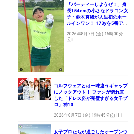
「パーティーしようぜ！」身
長154cmの小さなドラコン女
子・鈴木真緒が人生初のホー
ルインワン！ 173yを5番アイ
アンで会心のショット
2026年8月7日 (金) 16時00分
1
ゴルフウェアとは一味違うギャップ
にノックアウト！ ファンが惚れ直
した「ドレス姿が完璧すぎる女子プ
ロ」神10
2026年8月7日 (金) 19時45分
111
女子プロたちが過ごしたオープンウ