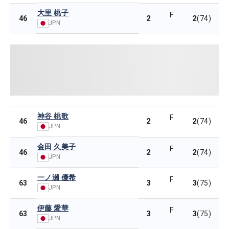
大里 桃子
F
2
2
46
(74)
JPN
神谷 桃歌
F
2
2
46
(74)
JPN
金田 久美子
F
2
2
46
(74)
JPN
一ノ瀬 優希
F
3
3
63
(75)
JPN
伊藤 愛華
F
3
3
63
(75)
JPN