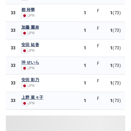
都 玲華
F
1
1
33
(73)
JPN
加藤 麗奈
F
1
1
33
(73)
JPN
安田 祐香
F
1
1
33
(73)
JPN
沖 せいら
F
1
1
33
(73)
JPN
安田 彩乃
F
1
1
33
(73)
JPN
上野 菜々子
F
1
1
33
(73)
JPN