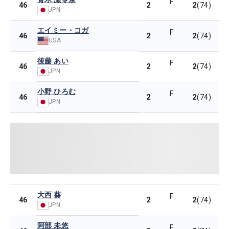
F
2
2
46
(74)
JPN
エイミー・コガ
F
2
2
46
(74)
USA
後藤 あい
F
2
2
46
(74)
JPN
小野 ひろむ
F
2
2
46
(74)
JPN
大西 葵
F
2
2
46
(74)
JPN
阿部 未悠
F