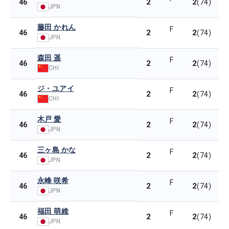
2
2
46
(74)
JPN
藤田 かれん
F
2
2
46
(74)
JPN
森田 遥
F
2
2
46
(74)
CHI
ジ・ユアイ
F
2
2
46
(74)
CHI
木戸 愛
F
2
2
46
(74)
JPN
三ヶ島 かな
F
2
2
46
(74)
JPN
永峰 咲希
F
2
2
46
(74)
JPN
福田 萌維
F
2
2
46
(74)
JPN