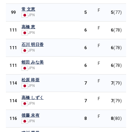
常 文恵
F
5
5
99
(77)
JPN
高橋 恵
F
6
6
111
(78)
JPN
石川 明日香
F
6
6
111
(78)
JPN
蛭田 みな美
F
6
6
111
(78)
JPN
松原 柊亜
F
7
7
114
(79)
JPN
高橋 しずく
F
7
7
114
(79)
JPN
後藤 未有
F
8
8
116
(80)
JPN