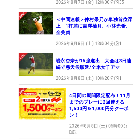
2026年8月7日 (金) 12時00分
35
＜中間速報＞仲村果乃が単独首位浮
上 1打差に吉澤柚月、小林光希、
全美貞
2026年8月8日 (土) 13時04分
1
岩永杏奈が16強進出 大会は3日連
続で悪天候順延/全米女子アマ
2026年8月8日 (土) 10時20分
1
4日間の期間限定配布！11月
までのプレーに2回使える
1,500円＆1,000円分クーポ
ン！
2026年8月8日 (土) 06時00分
2