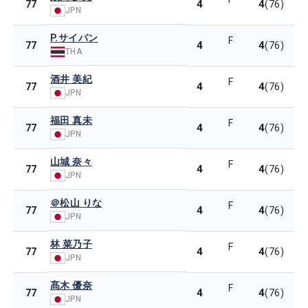
4
4
77
(76)
JPN
P.サイパン
F
4
4
77
(76)
THA
酒井 美紀
F
4
4
77
(76)
JPN
福田 真未
F
4
4
77
(76)
JPN
山城 奈々
F
4
4
77
(76)
JPN
＠松山 りな
F
4
4
77
(76)
JPN
林 菜乃子
F
4
4
77
(76)
JPN
髙木 優奈
F
4
4
77
(76)
JPN