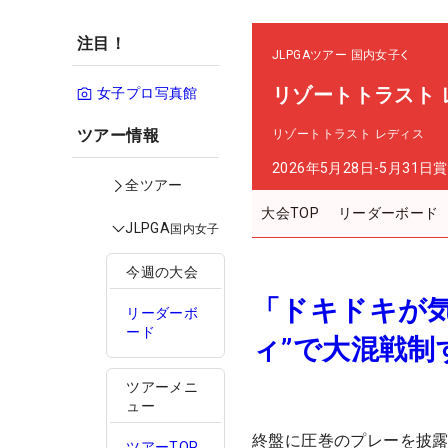
注目！
JLPGAツアー
国内女子
リゾートトラスト 
女子プロ写真館
ツアー情報
リゾートトラスト レディス
2026年5月28日-5月31日
賞
全ツアー
大会TOP
リーダーボード
JLPGA
国内女子
今週の大会
「ドキドキが気
リーダーボ
ード
ィ”で大混戦制
ツアーメニ
ュー
終盤に圧巻のプレーを披露
ツアーTOP