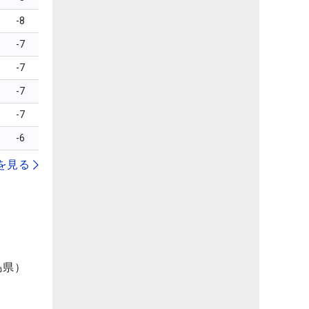
-8
-7
-7
-7
-7
-6
を見る
島県）