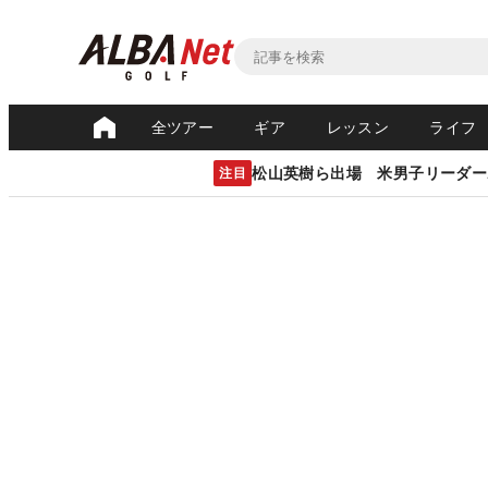
全ツアー
ギア
レッスン
ライフ
松山英樹ら出場 米男子リーダー
注目