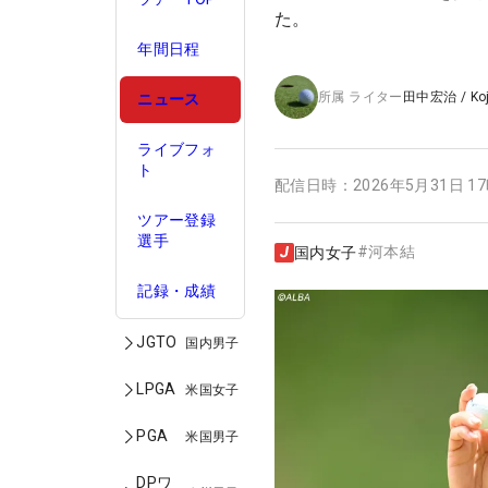
た。
年間日程
所属
ライター
田中宏治
/
Ko
ニュース
ライブフォ
ト
配信日時：
2026年5月31日 1
ツアー登録
選手
#
河本結
国内女子
記録・成績
JGTO
国内男子
LPGA
米国女子
PGA
米国男子
DPワ