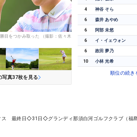
4
神谷 そら
6
森井 あやめ
6
阿部 未悠
勝目をつかみ取った （撮影：佐々木
6
イ・イェウォン
6
政田 夢乃
10
小林 光希
順位の続き
の写真
37
枚を見る
ィス 最終日◇31日◇グランディ那須白河ゴルフクラブ（福