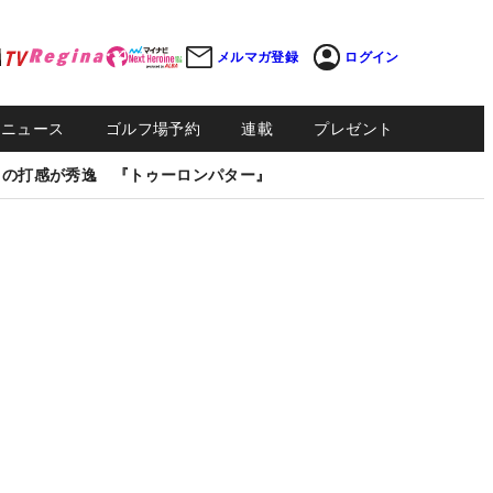
メルマガ登録
ログイン
Sニュース
ゴルフ場予約
連載
プレゼント
しの打感が秀逸 『トゥーロンパター』