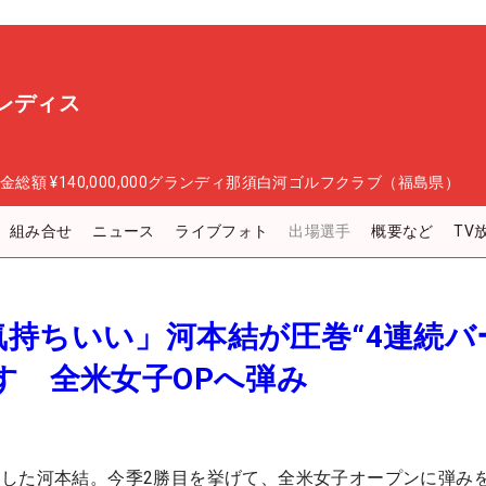
レディス
金総額
¥140,000,000
グランディ那須白河ゴルフクラブ（福島県）
組み合せ
ニュース
ライブフォト
出場選手
概要など
TV
持ちいい」河本結が圧巻“4連続バ
す 全米女子OPへ弾み
した河本結。今季2勝目を挙げて、全米女子オープンに弾み