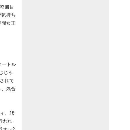
季2勝目
が気持ち
年間女王
メートル
じじゃ
されて
し、気合
ィ。18
行われ
2オン2