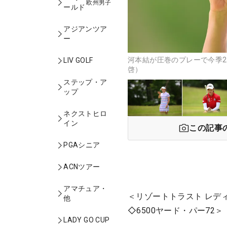
欧州男子
ールド
アジアンツア
ー
河本結が圧巻のプレーで今季2
LIV GOLF
啓）
ステップ・ア
ップ
ネクストヒロ
イン
この記事
PGAシニア
ACNツアー
アマチュア・
＜リゾートトラスト レデ
他
◇6500ヤード・パー72＞
LADY GO CUP