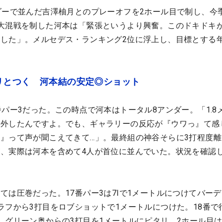
ダーで並んだ吉澤柚月とのプレーオフを2ホール目で制し、今
大混戦を制した河本は「緊張というより興奮。このドキドキ
した」。メルセデス・ランキング2位に浮上し、目標とする
リとつく 河本結の安定◎ショット
番パー3だった。この時点で河本はトータル8アンダー。「1.8
を外したんですよ。でも、ギャラリーの反応が『ウワっ』て感
』って声が聞こえてきて…」。最終組の神谷そらに3打程度離
、実際は河本を含めて4人が首位に並んでいた。状況を確認
。
ては圧巻だった。17番パー3は7Iで1メートルにつけてバーデ
ラフから3打目をロブショットで1メートルにつけた。18番で
、グリーン奥からの3打目を1メートルにピタリ。2ホール目は