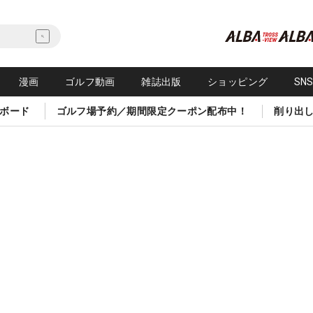
漫画
ゴルフ動画
雑誌出版
ショッピング
SN
ボード
ゴルフ場予約／期間限定クーポン配布中！
削り出