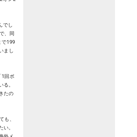
んでし
で、同
で199
いまし
1回ボ
いる。
きたの
ても、
たい。
海外メ