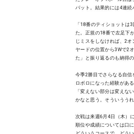
パット。結果的には4連続
「18番のティショットは
た。正規の18番で左足下
じミスをしなければ、2オ
ヤードの位置から3Wで2
た」と振り返るのも納得
今季2勝目でさらなる自信
ロボロになった経験があ
「変えない部分は変えな
かなと思う。そういうう
次戦は来週6月4日（木）
順位や成績については口
どういうコースで、どう