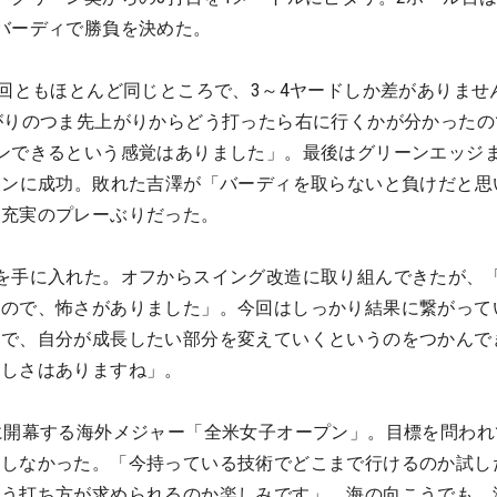
バーディで勝負を決めた。
3回ともほとんど同じところで、3～4ヤードしか差がありませ
がりのつま先上がりからどう打ったら右に行くかが分かったの
ンできるという感覚はありました」。最後はグリーンエッジま
オンに成功。敗れた吉澤が「バーディを取らないと負けだと思
の充実のプレーぶりだった。
を手に入れた。オフからスイング改造に取り組んできたが、「
るので、怖さがありました」。今回はしっかり結果に繋がって
いで、自分が成長したい部分を変えていくというのをつかんで
れしさはありますね」。
に開幕する海外メジャー「全米女子オープン」。目標を問われ
にしなかった。「今持っている技術でどこまで行けるのか試し
いう打ち方が求められるのか楽しみです」。海の向こうでも、