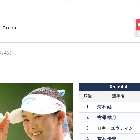
ji Tanaka
7時46分
Round
4
順位
選手名
1
河本 結
2
吉澤 柚月
3
セキ・ユウティン
4
荒木 優奈