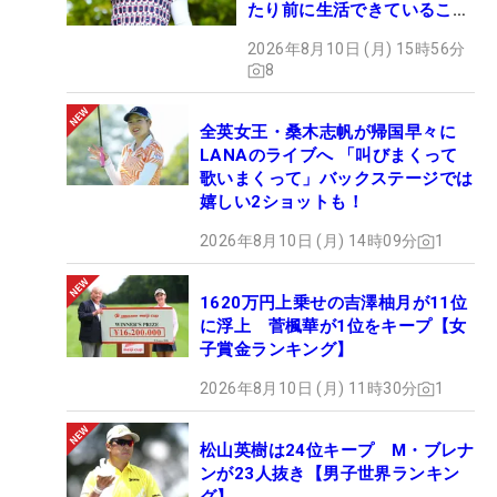
たり前に生活できていること
に感謝」
2026年8月10日 (月) 15時56分
8
全英女王・桑木志帆が帰国早々に
LANAのライブへ 「叫びまくって
歌いまくって」バックステージでは
嬉しい2ショットも！
2026年8月10日 (月) 14時09分
1
1620万円上乗せの吉澤柚月が11位
に浮上 菅楓華が1位をキープ【女
子賞金ランキング】
2026年8月10日 (月) 11時30分
1
松山英樹は24位キープ M・ブレナ
ンが23人抜き【男子世界ランキン