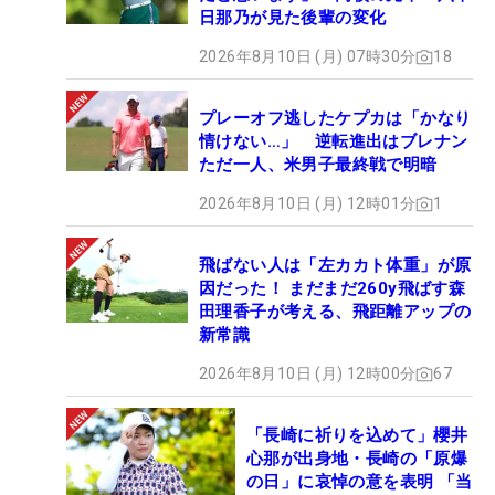
日那乃が見た後輩の変化
2026年8月10日 (月) 07時30分
18
プレーオフ逃したケプカは「かなり
情けない…」 逆転進出はブレナン
ただ一人、米男子最終戦で明暗
2026年8月10日 (月) 12時01分
1
飛ばない人は「左カカト体重」が原
因だった！ まだまだ260y飛ばす森
田理香子が考える、飛距離アップの
新常識
2026年8月10日 (月) 12時00分
67
「長崎に祈りを込めて」櫻井
心那が出身地・長崎の「原爆
の日」に哀悼の意を表明 「当