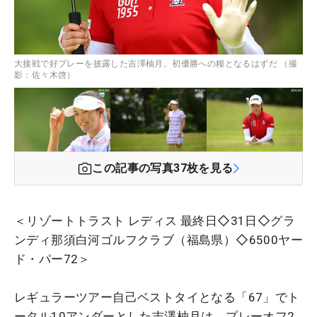
大接戦で好プレーを披露した吉澤柚月。初優勝への糧となるはずだ （撮
影：佐々木啓）
この記事の写真
37
枚を見る
＜リゾートトラスト レディス 最終日◇31日◇グラ
ンディ那須白河ゴルフクラブ（福島県）◇6500ヤー
ド・パー72＞
レギュラーツアー自己ベストタイとなる「67」でト
ータル10アンダーとした吉澤柚月は、プレーオフ2