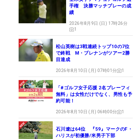
手権 決勝マッチプレーの成
績
2026年8月9日 (日) 17時26分
1
松山英樹は3戦連続トップ10の7位
で終戦 M・ブレナンがツアー2勝
目達成
2026年8月10日 (月) 07時01分
1
「#ゴルフ女子応援 2名プレーフィ
無料」は女性だけでなく、男性も予
約可能！
2026年8月10日 (月) 06時00分
1
石川遼は64位 『59』マークのF・
ハリスが初優勝/米男子下部