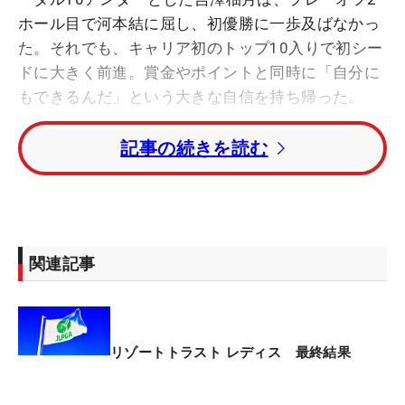
ホール目で河本結に屈し、初優勝に一歩及ばなかっ
た。それでも、キャリア初のトップ10入りで初シー
ドに大きく前進。賞金やポイントと同時に「自分に
もできるんだ」という大きな自信を持ち帰った。
記事の続きを読む
「自分の出せる力は出せたと思います。でも最後の
3打目だけが…」。やり切ったという充実感の一方
で、勝負を分けた一打には忘れられない悔しさが残
った。18番パー5で行われたプレーオフの2ホール
目。2オンに成功した河本に対し、吉澤の3打目はグ
関連記事
リーン左手前のラフからだった。
ピンは2段グリーンの上の段。「ピンと傾斜の間に
落とすつもりだったんですけど、寄せたいという気
リゾートトラスト レディス 最終結果
持ちが空回りしてしまいました。当たりもちょっと
薄かった。振り切れてなかったなと思います」。下