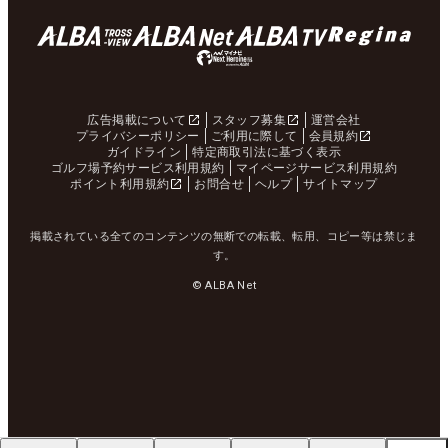
広告掲載について
スタッフ募集
運営会社
プライバシーポリシー
ご利用に際して
会員規約
ガイドライン
特定商取引法に基づく表示
ゴルフ場予約サービス利用規約
マイページサービス利用規約
ポイント利用規約
お問合せ
ヘルプ
サイトマップ
掲載されている全てのコンテンツの無断での転載、転用、コピー等は禁じま
す。
© ALBA Net