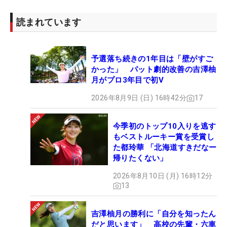
ら、次のチャンスをすぐに手繰り寄せられるはず
だ。（文・田中宏治）
読まれています
予選落ち続きの1年目は「壁がすご
かった」 パット劇的改善の吉澤柚
月がプロ3年目で初V
2026年8月9日 (日) 16時42分
17
今季初のトップ10入りを逃す
もベストルーキー賞を受賞し
た都玲華 「北海道すきだなー
帰りたくない」
2026年8月10日 (月) 16時12分
13
吉澤柚月の勝利に「自分を知ったん
だと思います」 高校の先輩・六車