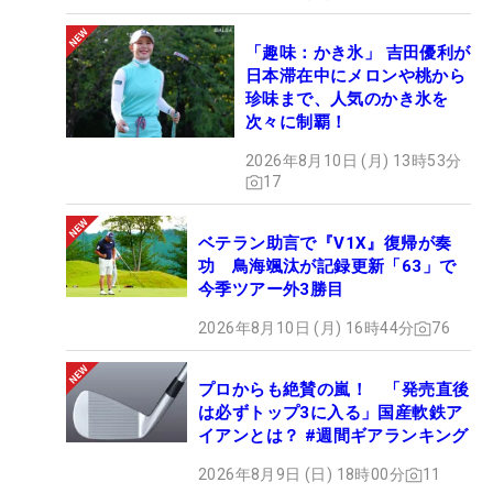
「趣味：かき氷」 吉田優利が
日本滞在中にメロンや桃から
珍味まで、人気のかき氷を
次々に制覇！
2026年8月10日 (月) 13時53分
17
ベテラン助言で『V1X』復帰が奏
功 鳥海颯汰が記録更新「63」で
今季ツアー外3勝目
2026年8月10日 (月) 16時44分
76
プロからも絶賛の嵐！ 「発売直後
は必ずトップ3に入る」国産軟鉄ア
イアンとは？ #週間ギアランキング
2026年8月9日 (日) 18時00分
11