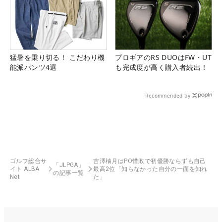
猛暑を乗り切る！ こだわり機
プロギアのRS DUOはFW・UT
能派パンツ4選
も完成度が高く購入者続出！
Recommended by
ゴルフ総合サ
吉澤柚月はPO惜敗で初優勝ならずも自己
「JLPGA」
イト ALBA
最高2位「知らなかった自分の一面を知れ
の記事一覧
Net
た」