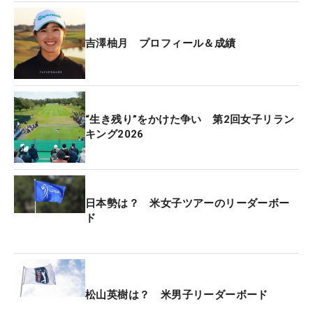
の段にキャリーしたボールは傾斜を上り切れず、下
段へと引き戻された。
吉澤柚月 プロフィール＆成績
首位と3打差で迎えた最終日。想像していたような
緊張には襲われなかった。むしろ先に周囲にプレッ
シャーをかけたのは吉澤の方。1、2番、4、5番と立
“生き残り”をかけた争い 第2回女子リラン
て続けに連続バーディを奪い主導権を握った。
キング2026
「13番くらいでボードを見て状況が分かったけれ
ど、緊張はそこまでなくて、逆に楽しくできていま
した。体も動いていたし、知らなかった自分の一面
日本勢は？ 米女子ツアーのリーダーボー
ド
を知れて良かったと思います」
正規の18番では河本が3打目を1メートルに寄せた
後、6メートルのスライスラインを沈めてバーデ
ィ。これでプレーオフに持ち込むと、1ホール目で
松山英樹は？ 米男子リーダーボード