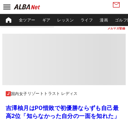
全ツアー
ギア
レッスン
ライフ
漫画
ゴルフ
メルマガ登録
リゾートトラスト レディス
国内女子
吉澤柚月はPO惜敗で初優勝ならずも自己最
高2位「知らなかった自分の一面を知れた」