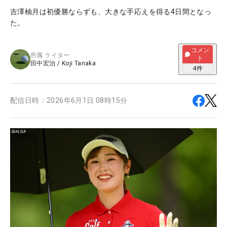
吉澤柚月は初優勝ならずも、大きな手応えを得る4日間となっ
た。
コメン
所属
ライター
ト
田中宏治
/
Koji Tanaka
4
件
配信日時：
2026年6月1日 08時15分