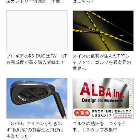
栄カントリー俱楽部（千葉
はこちら！
県）
プロギアのRS DUOはFW・UT
スイスの叡智が生んだTPTシ
も完成度が高く購入者続出！
ャフトで、ゴルフを異次元の
世界へ
『G740』アイアンが引き出
ゴルフの熱狂を、つくる仕
す“反則級”の寛容性と飛びは
事。｜スタッフ募集中
本当だった！