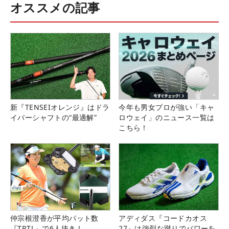
オススメの記事
新『TENSEIオレンジ』はドラ
今年も男女プロが強い「キャ
イバーシャフトの“最適解”
ロウェイ」のニュース一覧は
こちら！
仲宗根澄香が平均パット数
アディダス『コードカオス
『TRTL』で6人抜き！
27』は強烈な蹴りでパワーを