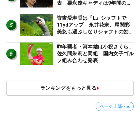
表 栗永遼キャディは9年間の立
ち入り禁止
皆吉愛寿香は『L』シャフトで
5
11ydアップ 永井花奈、尾関彩
美悠も選ぶしなりシャフトの効果
【ツアープロたちの“飛ばしギ
ア”】
昨年覇者・河本結は小祝さくら、
6
佐久間朱莉と同組 国内女子ゴル
フ組み合わせ発表
ランキングをもっと見る
ページ上部へ