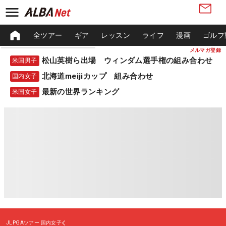
全ツアー
ギア
レッスン
ライフ
漫画
ゴルフ
メルマガ登録
松山英樹ら出場 ウィンダム選手権の組み合わせ
米国男子
北海道meijiカップ 組み合わせ
国内女子
最新の世界ランキング
米国女子
JLPGAツアー
国内女子