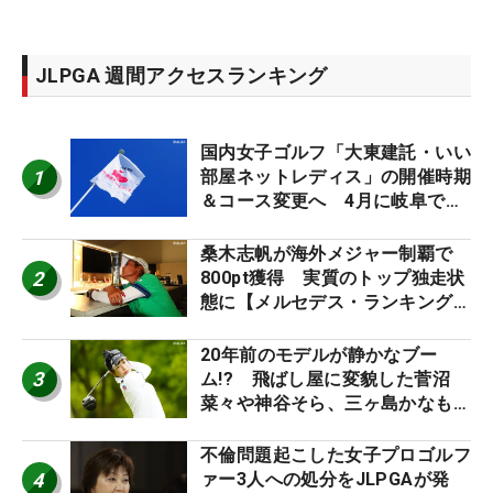
JLPGA 週間アクセスランキング
国内女子ゴルフ「大東建託・いい
1
部屋ネットレディス」の開催時期
＆コース変更へ 4月に岐阜で開
催
桑木志帆が海外メジャー制覇で
2
800pt獲得 実質のトップ独走状
態に【メルセデス・ランキング番
外編】
20年前のモデルが静かなブー
3
ム!? 飛ばし屋に変貌した菅沼
菜々や神谷そら、三ヶ島かなも使
う“名器”が人気な理由【ツアープ
ロたちの“飛ばしギア”】
不倫問題起こした女子プロゴルフ
4
ァー3人への処分をJLPGAが発