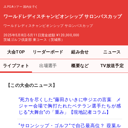
JLPGAツアー
国内女子
ワールドレディスチャンピオンシップ サロンパスカップ
ワールドレディスチャンピオンシップ サロンパスカップ
2025年5月8日-5月11日
賞金総額
¥120,000,000
茨城ゴルフ倶楽部 東コース（茨城県）
大会TOP
リーダーボード
組み合せ
ニュース
ライブフォト
出場選手
概要など
TV放送予定
【この大会のニュース】
“死力を尽くした”藤田さいきに申ジエの言葉 メ
ジャー会場で胸打たれたベテラン選手たちが感
じる“大舞台”の「重み」【現地記者コラム】
“サロンシップ・ゴルフ”で自己最高位？ 葭葉ル