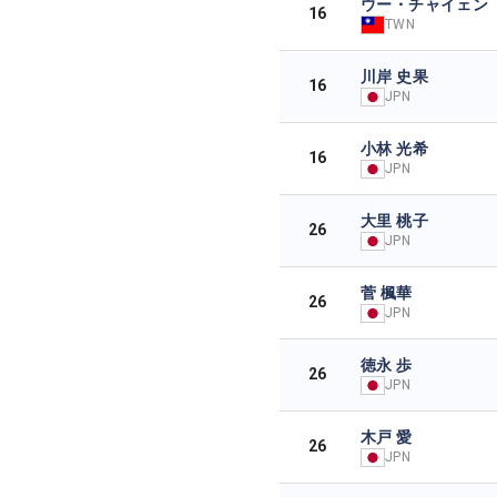
ウー・チャイェン
16
TWN
川岸 史果
16
JPN
小林 光希
16
JPN
大里 桃子
26
JPN
菅 楓華
26
JPN
徳永 歩
26
JPN
木戸 愛
26
JPN