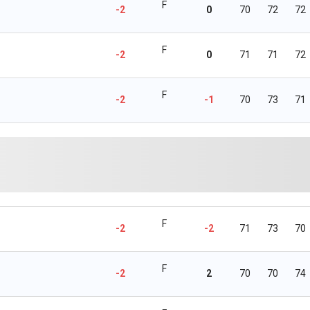
F
-2
0
70
72
72
F
-2
0
71
71
72
F
-2
-1
70
73
71
F
-2
-2
71
73
70
F
-2
2
70
70
74