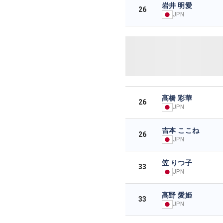
岩井 明愛
26
JPN
髙橋 彩華
26
JPN
吉本 ここね
26
JPN
笠 りつ子
33
JPN
髙野 愛姫
33
JPN