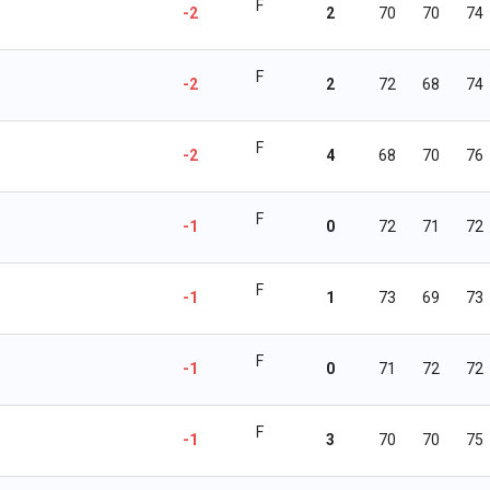
F
-2
2
70
70
74
F
-2
2
72
68
74
F
-2
4
68
70
76
F
-1
0
72
71
72
F
-1
1
73
69
73
F
-1
0
71
72
72
F
-1
3
70
70
75