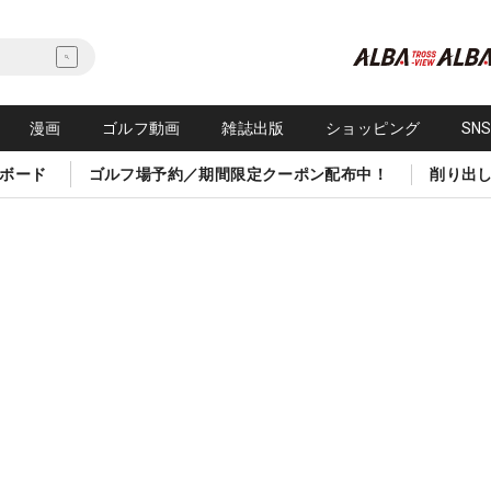
漫画
ゴルフ動画
雑誌出版
ショッピング
SN
ボード
ゴルフ場予約／期間限定クーポン配布中！
削り出