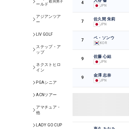
入谷 響
欧州男子
4
ールド
JPN
アジアンツア
佐久間 朱莉
7
ー
JPN
LIV GOLF
ペ・ソンウ
7
KOR
ステップ・ア
ップ
佐藤 心結
9
JPN
ネクストヒロ
イン
金澤 志奈
9
JPN
PGAシニア
ACNツアー
アマチュア・
他
LADY GO CUP
髙久 みなみ