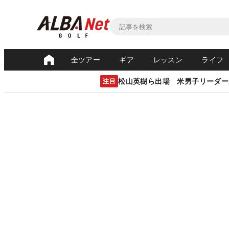
全ツアー
ギア
レッスン
ライフ
松山英樹ら出場 米男子リーダー
注目