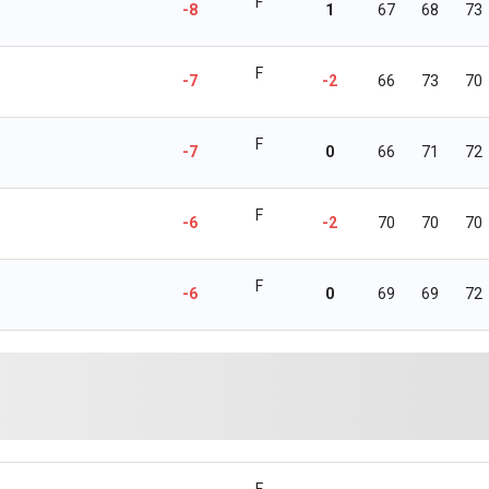
F
-8
1
67
68
73
F
-7
-2
66
73
70
F
-7
0
66
71
72
F
-6
-2
70
70
70
F
-6
0
69
69
72
F