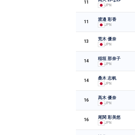
11
JPN
渡邉 彩香
11
JPN
荒木 優奈
13
JPN
稲垣 那奈子
14
JPN
桑木 志帆
14
JPN
髙木 優奈
16
JPN
尾関 彩美悠
16
JPN