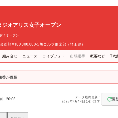
タジオアリス女子オープン
女子オープン
金総額
¥100,000,000
石坂ゴルフ倶楽部（埼玉県）
組み合せ
ニュース
ライブフォト
出場選手
概要など
TV
祐香が優勝
データ最終更新：
刻
20:08
更
2025年4月14日 (月) 02:31