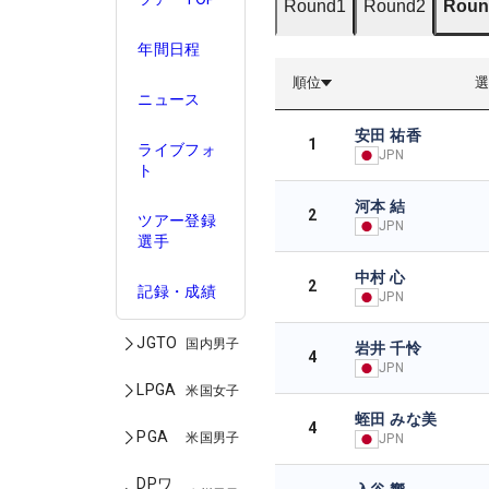
Round1
Round2
Roun
年間日程
順位
ニュース
安田 祐香
1
ライブフォ
JPN
ト
河本 結
2
ツアー登録
JPN
選手
中村 心
2
記録・成績
JPN
JGTO
国内男子
岩井 千怜
4
JPN
LPGA
米国女子
蛭田 みな美
4
PGA
米国男子
JPN
DPワ