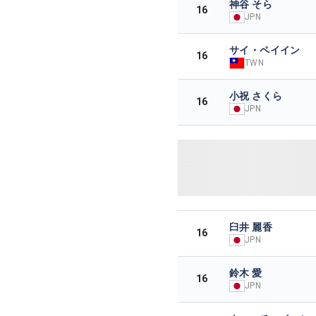
神谷 そら
16
JPN
サイ・ペイイン
16
TWN
小祝 さくら
16
JPN
臼井 麗香
16
JPN
鈴木 愛
16
JPN