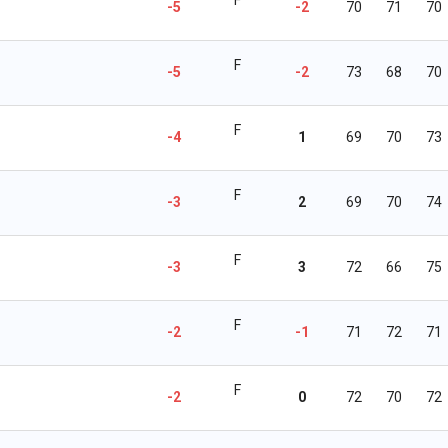
-5
-2
70
71
70
F
-5
-2
73
68
70
F
-4
1
69
70
73
F
-3
2
69
70
74
F
-3
3
72
66
75
F
-2
-1
71
72
71
F
-2
0
72
70
72