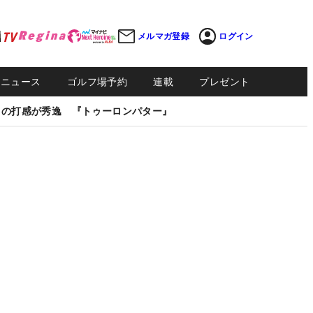
メルマガ登録
ログイン
Sニュース
ゴルフ場予約
連載
プレゼント
しの打感が秀逸 『トゥーロンパター』