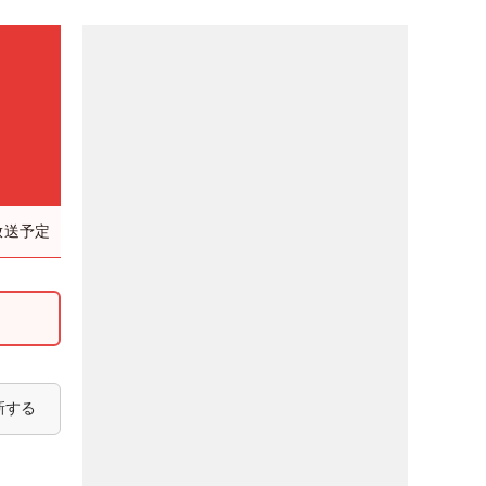
放送予定
新する