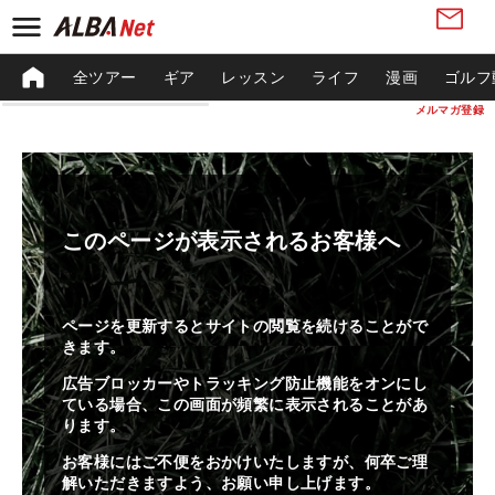
全ツアー
ギア
レッスン
ライフ
漫画
ゴルフ
メルマガ登録
このページが表示されるお客様へ
ページを更新するとサイトの閲覧を続けることがで
きます。
広告ブロッカーやトラッキング防止機能をオンにし
ている場合、この画面が頻繁に表示されることがあ
ります。
お客様にはご不便をおかけいたしますが、何卒ご理
解いただきますよう、お願い申し上げます。