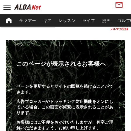
全ツアー
ギア
レッスン
ライフ
漫画
ゴルフ
メルマガ登録
このページが表示されるお客様へ
ページを更新するとサイトの閲覧を続けることがで
きます。
広告ブロッカーやトラッキング防止機能をオンにし
ている場合、この画面が頻繁に表示されることがあ
ります。
お客様にはご不便をおかけいたしますが、何卒ご理
解いただきますよう、お願い申し上げます。