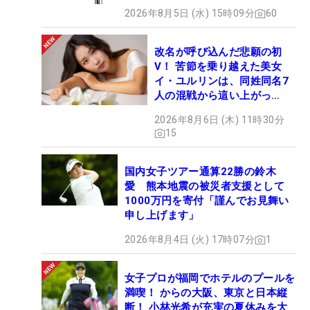
2026年8月5日 (水) 15時09分
60
改名が呼び込んだ悲願の初
V！ 苦節を乗り越えた美女
イ・ユルリンは、同姓同名7
人の混戦から這い上がっ
た“新星ヒロイン”
2026年8月6日 (木) 11時30分
15
国内女子ツアー通算22勝の鈴木
愛 熊本地震の被災者支援として
1000万円を寄付「謹んでお見舞い
申し上げます」
2026年8月4日 (火) 17時07分
1
女子プロが福岡でホテルのプールを
満喫！ からの大阪、東京と日本縦
断！ 小林光希が充実の夏休みを大