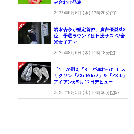
み合わせ発表
2026年8月5日 (水) 12時20分
1
岩永杏奈が暫定首位、廣吉優梨菜8
位 予選ラウンドは日没サスペ/全
米女子アマ
2026年8月6日 (木) 11時18分
1
『4』が消え『R』が加わった！ ス
リクソン『ZXi R/5/7』＆『ZXiU』
アイアンが9月12日デビュー
2026年8月5日 (水) 17時56分
62