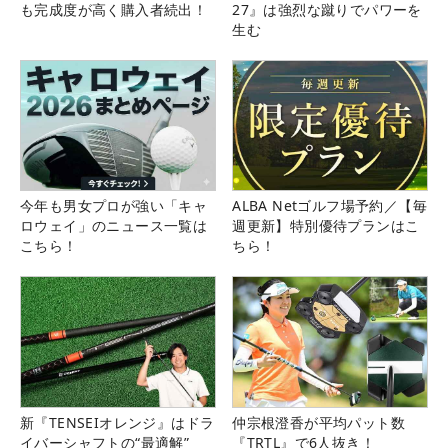
も完成度が高く購入者続出！
27』は強烈な蹴りでパワーを
生む
今年も男女プロが強い「キャ
ALBA Netゴルフ場予約／【毎
ロウェイ」のニュース一覧は
週更新】特別優待プランはこ
こちら！
ちら！
新『TENSEIオレンジ』はドラ
仲宗根澄香が平均パット数
イバーシャフトの“最適解”
『TRTL』で6人抜き！