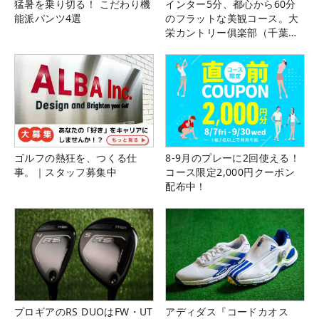
猛暑を乗り切る！ こだわり機
インター5分、都心から60分
能派パンツ4選
のフラットな美観コース。大
栄カントリー俱楽部（千葉
県）
ゴルフの熱狂を、つくる仕
8-9月のプレーに2回使える！
事。｜スタッフ募集中
コース限定2,000円クーポン
配布中！
プロギアのRS DUOはFW・UT
アディダス『コードカオス