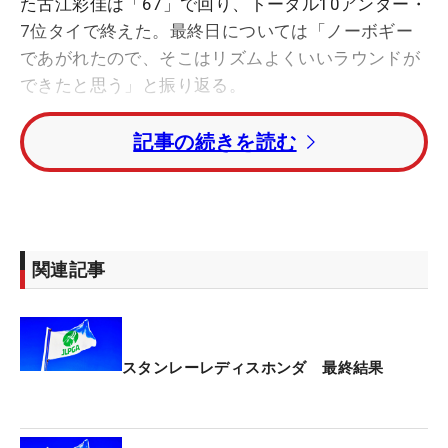
た古江彩佳は「67」で回り、トータル10アンダー・
7位タイで終えた。最終日については「ノーボギー
であがれたので、そこはリズムよくいいラウンドが
できたと思う」と振り返る。
記事の続きを読む
順延となった第1ラウンドで「65」をたたき出して2
打差2位発進。だが、そのまま入った第2ラウンドは
バーディなしの「74」で、19位に後退した。「ショ
ットのリズムが速くなって、左に曲げることも多か
った。きょうはそのミスが少なかった」。パーオン
関連記事
率は61％（11/18）→94％（17/18）に改善。最近
のミスの傾向という「バックスイングのテンポ、上
げて下ろしてくるリズム」を意識し、それを実践す
ることができた。
スタンレーレディスホンダ 最終結果
2日目終了後、日没間際まで練習グリーンで調整し
ていたパッティングについても、「ぼちぼち良かっ