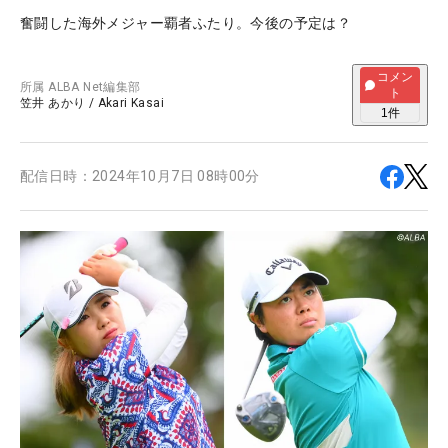
奮闘した海外メジャー覇者ふたり。今後の予定は？
コメン
所属
ALBA Net編集部
ト
笠井 あかり
/
Akari Kasai
1
件
配信日時：
2024年10月7日 08時00分