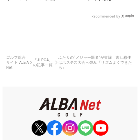
Recommended by
ゴルフ総合
ふたりの“メジャー覇者”が奮闘 古江彩佳
「JLPGA」
サイト ALBA
はホステス大会へ弾み「リズムよくできた
の記事一覧
Net
ら」