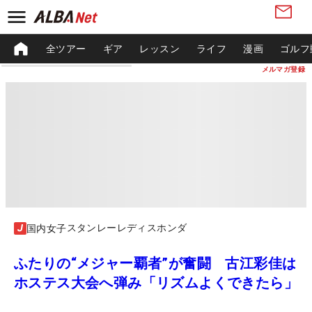
全ツアー
ギア
レッスン
ライフ
漫画
ゴルフ
メルマガ登録
スタンレーレディスホンダ
国内女子
ふたりの“メジャー覇者”が奮闘 古江彩佳は
ホステス大会へ弾み「リズムよくできたら」