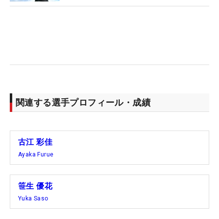
験がまだまだ必要ですね」と評価した。
多くのファンが“凱旋試合”を心待ちにし、笹生もホ
ステスプロとして大会を盛り上げた。「大変ななか
歩いてついてくださったので、本当にありがたいで
すね」とまずはギャラリーに感謝。つぎの日本での
試合は1カ月後、日米共催の「TOTOジャパンクラシ
ック」になる予定だ。
関連する選手プロフィール・成績
来週は休養にあてる。久しぶりに家族と過ごす時間
を楽しみにする。「弟からは『あっちいって』って
古江 彩佳
言われるかな（笑）。いつもくだらない話をしてい
Ayaka Furue
ます」。リフレッシュしながら、秋のアジアシリー
ズへと向かっていく。（文・笠井あかり）
笹生 優花
Yuka Saso