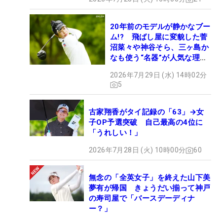
20年前のモデルが静かなブー
ム!? 飛ばし屋に変貌した菅
沼菜々や神谷そら、三ヶ島か
なも使う“名器”が人気な理由
【ツアープロたちの“飛ばし
2026年7月29日 (水) 14時02分
ギア”】
5
古家翔香がタイ記録の「63」→女
子OP予選突破 自己最高の4位に
「うれしい！」
2026年7月28日 (火) 10時00分
60
無念の「全英女子」を終えた山下美
夢有が帰国 きょうだい揃って神戸
の寿司屋で「バースデーディナ
ー？」