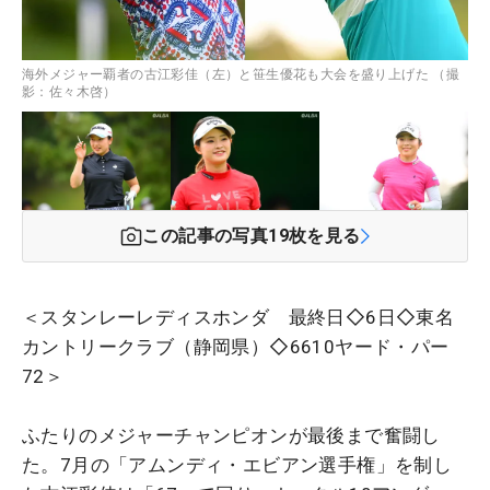
海外メジャー覇者の古江彩佳（左）と笹生優花も大会を盛り上げた （撮
影：佐々木啓）
この記事の写真
19
枚を見る
＜スタンレーレディスホンダ 最終日◇6日◇東名
カントリークラブ（静岡県）◇6610ヤード・パー
72＞
ふたりのメジャーチャンピオンが最後まで奮闘し
た。7月の「アムンディ・エビアン選手権」を制し