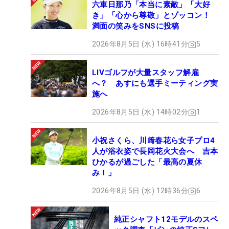
六車日那乃「本当に素敵」「大好
き」「心から尊敬」とゾッコン！
満面の笑みをSNSに投稿
2026年8月5日 (水) 16時41分
5
LIVゴルフが大量スタッフ解雇
へ？ あすにも選手ミーティング実
施へ
2026年8月5日 (水) 14時02分
1
小祝さくら、川﨑春花ら女子プロ4
人が浴衣姿で長岡花火大会へ 吉本
ひかるが過ごした「最高の夏休
み！」
2026年8月5日 (水) 12時36分
6
純正シャフト12モデルのスペ