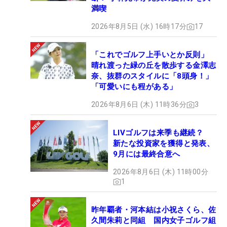
満喫
2026年8月5日 (水) 16時17分
17
「これでゴルフ上手いとか反則」
晴れ渡った緑の丘を散歩する金澤志
奈、抜群のスタイルに「8頭身！」
「可愛いにも程がある」
2026年8月6日 (木) 11時36分
3
LIVゴルフは来季も継続？
新たな投資家を獲得と発表、
9月には最終合意へ
2026年8月6日 (木) 11時00分
1
昨年覇者・河本結は小祝さくら、佐
久間朱莉と同組 国内女子ゴルフ組