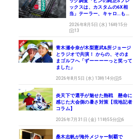
ック調査「ピンの純正Sフレ
ックスは、カスタムの6X相
当」テーラー、キャロ…もチ
ェック！
2026年8月5日 (水) 16時15分
13
青木瀬令奈が木梨憲武&所ジョージ
とラジオで共演！ からの、そのま
まゴルフへ「ずーーーーっと笑って
ました」
2026年8月5日 (水) 13時14分
5
炎天下で選手が魅せた熱戦 懸命に
感じた大会側の暑さ対策【現地記者
コラム】
2026年7月31日 (金) 11時55分
6
桑木志帆が海外メジャー制覇で