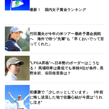
た。ロングパットも入ってくれた」と好感触。そし
最新！ 国内女子賞金ランキング
ていよいよ来週は、所属する富士通が冠を務める
「富士通レディース」が待っている。
2019年のアマチュア優勝を含め、これまで5戦3勝
竹田麗央が今年の米ツアー最終予選会挑戦
と好相性の大会。なにより今年はメジャータイトル
へ 海外で待つ“先輩”も「早くおいでって言
ってくれた」
を引っ提げて出場することになる。「少しはつかめ
たかなと思うので、このまま同じようにリズムよく
できたら」と照準を定めた。
“LPGA昇格”へ日本勢のボーダーはこうな
る！ 馬場咲希は最低でも単独9位が条件…長
一方、6月の「全米女子オープン」で大会2勝目を飾
野未祈、谷田侑里香は？
った笹生優花は、米国女子ツアーからの連戦だっ
た。最終日は4バーディ・1ボギー・1ダブルボギー
の「71」と伸ばしきれず、トータル6アンダー・23
初優勝で「少しホッとしています」 3年前
位タイ。「ハマるときのほうが少ないし、ハマらな
に悔し涙流した地で佐藤心結が今度は“うれ
し泣き”
いときでもいいスコアを出していきたい。練習や経