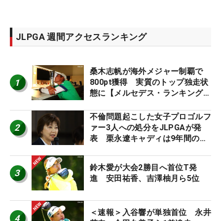
JLPGA 週間アクセスランキング
桑木志帆が海外メジャー制覇で
1
800pt獲得 実質のトップ独走状
態に【メルセデス・ランキング番
外編】
不倫問題起こした女子プロゴルフ
2
ァー3人への処分をJLPGAが発
表 栗永遼キャディは9年間の立
ち入り禁止
鈴木愛が大会2勝目へ首位T発
3
進 安田祐香、吉澤柚月ら5位
＜速報＞入谷響が単独首位 永井
4