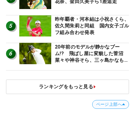
花奈、金田久美子ら1差追走
昨年覇者・河本結は小祝さくら、
5
佐久間朱莉と同組 国内女子ゴル
フ組み合わせ発表
20年前のモデルが静かなブー
6
ム!? 飛ばし屋に変貌した菅沼
菜々や神谷そら、三ヶ島かなも使
う“名器”が人気な理由【ツアープ
ロたちの“飛ばしギア”】
ランキングをもっと見る
ページ上部へ