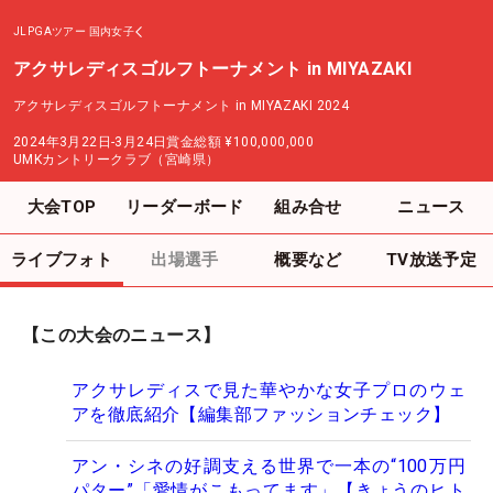
JLPGAツアー
国内女子
アクサレディスゴルフトーナメント in MIYAZAKI
アクサレディスゴルフトーナメント in MIYAZAKI 2024
2024年3月22日-3月24日
賞金総額
¥100,000,000
UMKカントリークラブ（宮崎県）
大会TOP
リーダーボード
組み合せ
ニュース
ライブフォト
出場選手
概要など
TV放送予定
【この大会のニュース】
アクサレディスで見た華やかな女子プロのウェ
アを徹底紹介【編集部ファッションチェック】
アン・シネの好調支える世界で一本の“100万円
パター”「愛情がこもってます」【きょうのヒト