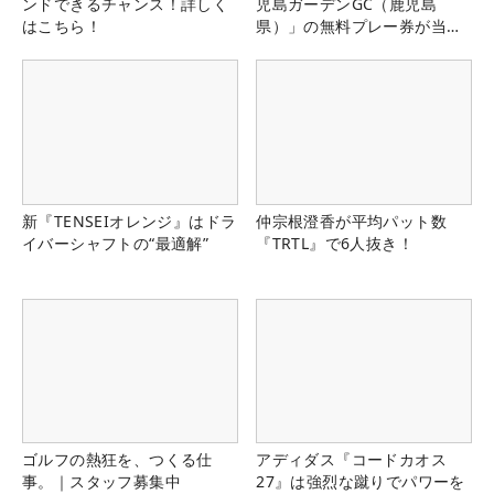
ンドできるチャンス！詳しく
児島ガーデンGC（鹿児島
はこちら！
県）」の無料プレー券が当た
る！！
新『TENSEIオレンジ』はドラ
仲宗根澄香が平均パット数
イバーシャフトの“最適解”
『TRTL』で6人抜き！
ゴルフの熱狂を、つくる仕
アディダス『コードカオス
事。｜スタッフ募集中
27』は強烈な蹴りでパワーを