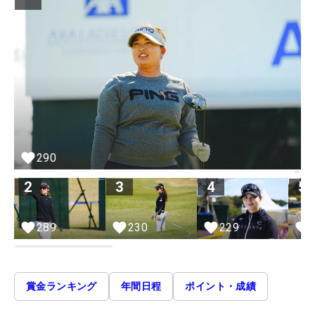
290
2
3
4
5
289
230
229
賞金ランキング
年間日程
ポイント・成績