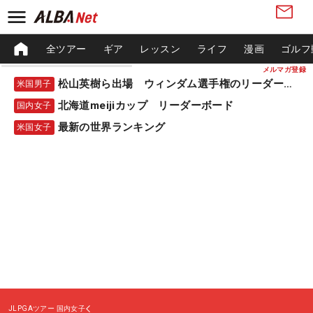
全ツアー
ギア
レッスン
ライフ
漫画
ゴルフ
メルマガ登録
松山英樹ら出場 ウィンダム選手権のリーダーボード
米国男子
北海道meijiカップ リーダーボード
国内女子
最新の世界ランキング
米国女子
JLPGAツアー
国内女子