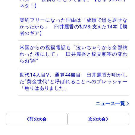
ネタ！】
契約フリーになった理由は「成績で恩を返せな
かったから」 臼井麗香の初Vを支えた14本【勝
者のギア】
米国からの祝福電話も「泣いちゃうから全部終
わった後にして」 臼井麗香と稲見萌寧の変わ
らぬ“絆”
世代14人目V、通算44勝目 臼井麗香が明かし
た“黄金世代”と呼ばれることへのプレッシャー
「焦りはありました」
ニュース一覧
前の大会
次の大会