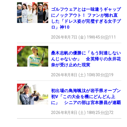
ゴルフウェアとは一味違うギャップ
にノックアウト！ ファンが惚れ直
した「ドレス姿が完璧すぎる女子プ
ロ」神10
2026年8月7日 (金) 19時45分
111
桑木志帆の優勝に「もう到達しない
んじゃないか」 全英帰りの永井花
奈が受け止めた現実
2026年8月8日 (土) 10時30分
19
初出場の鳥海颯汰が岩手県オープン
初V「この大会を機にどんどん上
に」 シニアの部は宮本勝昌が連覇
2026年8月8日 (土) 18時25分
72