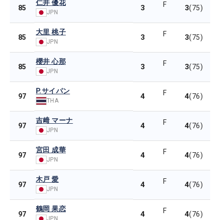
仁井 優花
F
3
3
85
(75)
JPN
大里 桃子
F
3
3
85
(75)
JPN
櫻井 心那
F
3
3
85
(75)
JPN
P.サイパン
F
4
4
97
(76)
THA
吉﨑 マーナ
F
4
4
97
(76)
JPN
宮田 成華
F
4
4
97
(76)
JPN
木戸 愛
F
4
4
97
(76)
JPN
鶴岡 果恋
F
4
4
97
(76)
JPN