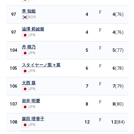
李 知姫
F
4
4
97
(76)
KOR
澁澤 莉絵留
F
4
4
97
(76)
JPN
丹 萌乃
F
5
5
104
(77)
JPN
スタイヤーノ梨々菜
F
6
6
105
(78)
JPN
大西 葵
F
7
7
106
(79)
JPN
岩井 明愛
F
8
8
107
(80)
JPN
森田 理香子
F
12
12
108
(84)
JPN