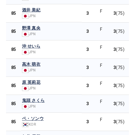
酒井 美紀
F
3
3
85
(75)
JPN
野澤 真央
F
3
3
85
(75)
JPN
沖 せいら
F
3
3
85
(75)
JPN
高木 萌衣
F
3
3
85
(75)
JPN
原 英莉花
F
3
3
85
(75)
JPN
鬼頭 さくら
F
3
3
85
(75)
JPN
ペ・ソンウ
F
3
3
85
(75)
KOR