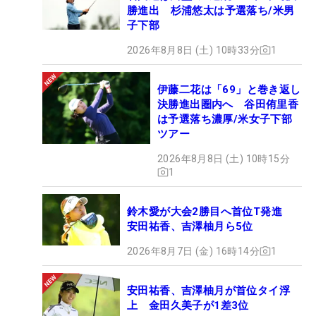
勝進出 杉浦悠太は予選落ち/米男
子下部
2026年8月8日 (土) 10時33分
1
伊藤二花は「69」と巻き返し
決勝進出圏内へ 谷田侑里香
は予選落ち濃厚/米女子下部
ツアー
2026年8月8日 (土) 10時15分
1
鈴木愛が大会2勝目へ首位T発進
安田祐香、吉澤柚月ら5位
2026年8月7日 (金) 16時14分
1
安田祐香、吉澤柚月が首位タイ浮
上 金田久美子が1差3位