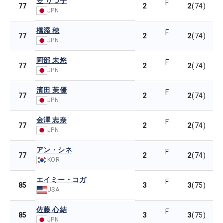
笠 りつ子
F
2
2
77
(74)
JPN
橋添 穂
F
2
2
77
(74)
JPN
阿部 未悠
F
2
2
77
(74)
JPN
濱田 茉優
F
2
2
77
(74)
JPN
金澤 志奈
F
2
2
77
(74)
JPN
アン・シネ
F
2
2
77
(74)
KOR
エイミー・コガ
F
3
3
85
(75)
USA
佐藤 心結
F
3
3
85
(75)
JPN