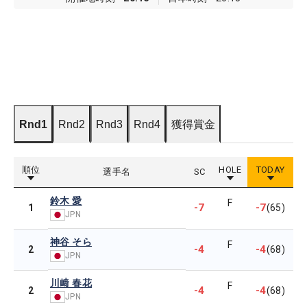
Rnd1
Rnd2
Rnd3
Rnd4
獲得賞金
順位
HOLE
TODAY
選手名
SC
鈴木 愛
F
-7
-7
1
(65)
JPN
神谷 そら
F
-4
-4
2
(68)
JPN
川﨑 春花
F
-4
-4
2
(68)
JPN