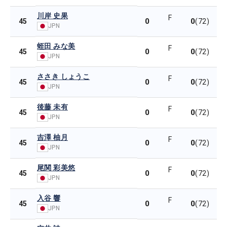
川岸 史果
F
0
0
45
(72)
JPN
蛭田 みな美
F
0
0
45
(72)
JPN
ささき しょうこ
F
0
0
45
(72)
JPN
後藤 未有
F
0
0
45
(72)
JPN
吉澤 柚月
F
0
0
45
(72)
JPN
尾関 彩美悠
F
0
0
45
(72)
JPN
入谷 響
F
0
0
45
(72)
JPN