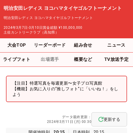
明治安田レディス ヨコハマタイヤゴルフトーナメント
明治安田レディス ヨコハマタイヤゴルフトーナメント
2024年3月7日-3月10日
賞金総額
¥100,000,000
土佐カントリークラブ（高知県）
大会TOP
リーダーボード
組み合せ
ニュース
ライブフォト
出場選手
概要など
TV放送予定
【注目】特選写真を毎週更新〜女子プロ写真館
【機能】お気に入りの“推しフォト”に「いいね！」をし
よう
データ最終更新：
更新する
2024年3月11日 (月) 00:30
開催地時刻
20:15
日本時刻
20:15