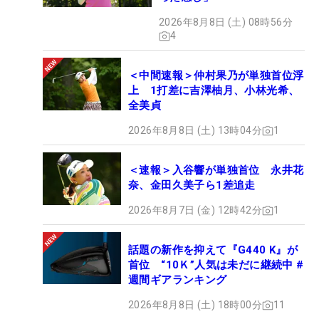
2026年8月8日 (土) 08時56分
4
＜中間速報＞仲村果乃が単独首位浮
上 1打差に吉澤柚月、小林光希、
全美貞
2026年8月8日 (土) 13時04分
1
＜速報＞入谷響が単独首位 永井花
奈、金田久美子ら1差追走
2026年8月7日 (金) 12時42分
1
話題の新作を抑えて『G440 K』が
首位 “10Ｋ”人気は未だに継続中 #
週間ギアランキング
2026年8月8日 (土) 18時00分
11