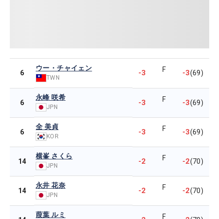
ウー・チャイェン
F
-3
-3
6
(69)
TWN
永峰 咲希
F
-3
-3
6
(69)
JPN
全 美貞
F
-3
-3
6
(69)
KOR
横峯 さくら
F
-2
-2
14
(70)
JPN
永井 花奈
F
-2
-2
14
(70)
JPN
葭葉 ルミ
F