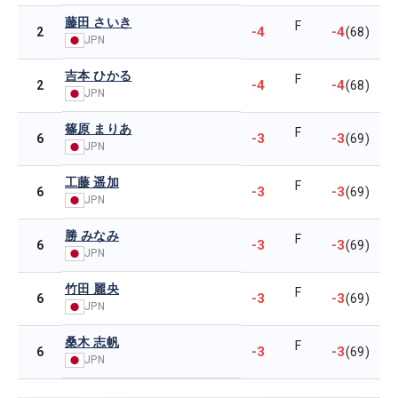
藤田 さいき
F
-4
-4
2
(68)
JPN
吉本 ひかる
F
-4
-4
2
(68)
JPN
篠原 まりあ
F
-3
-3
6
(69)
JPN
工藤 遥加
F
-3
-3
6
(69)
JPN
勝 みなみ
F
-3
-3
6
(69)
JPN
竹田 麗央
F
-3
-3
6
(69)
JPN
桑木 志帆
F
-3
-3
6
(69)
JPN