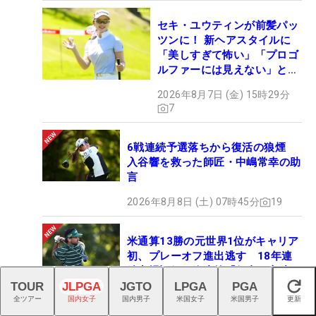
セキ・ユウティンが前髪パッ
ツンに！ 新ヘアスタイルに
「美しすぎて怖い」「プロゴ
ルファーには見えない」とコ
メント殺到
2026年8月7日 (金) 15時29分
7
6戦連続予選落ちから復活の狼煙
入谷響を救った師匠・中嶋常幸の助
言
2026年8月8日 (土) 07時45分
19
米通算13勝の元世界1位がキャリア
初、プレーオフ進出逃す 18年連
続出場記録も終止符「何事も永遠に
続けられない」
TOUR
JLPGA
JGTO
LPGA
PGA
閉じる
全ツアー
国内女子
国内男子
米国女子
米国男子
更新
2026年8月8日 (土) 10時00分
1