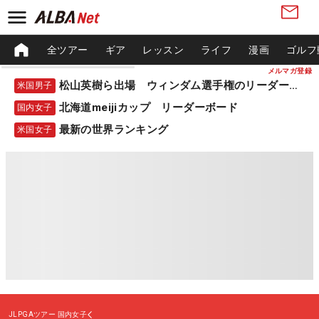
全ツアー
ギア
レッスン
ライフ
漫画
ゴルフ
メルマガ登録
松山英樹ら出場 ウィンダム選手権のリーダーボード
米国男子
北海道meijiカップ リーダーボード
国内女子
最新の世界ランキング
米国女子
JLPGAツアー
国内女子