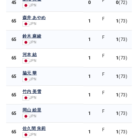
F
0
0
45
(72)
JPN
森井 あやめ
F
1
1
65
(73)
JPN
鈴木 麻綾
F
1
1
65
(73)
JPN
河本 結
F
1
1
65
(73)
JPN
脇元 華
F
1
1
65
(73)
JPN
竹内 美雪
F
1
1
65
(73)
JPN
岡山 絵里
F
1
1
65
(73)
JPN
佐久間 朱莉
F
1
1
65
(73)
JPN