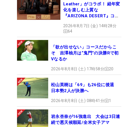
Leather」がコラボ！ 経年変
化を楽しむ上質な
『ARIZONA DESERT』コレ
クション、9月15日限定デビ
2026年8月7日 (金) 14時28分
ュー
64
「欲が出せない」コースだからこ
そ 吉澤柚月は“鬼門”の決勝Rで初
Vなるか
2026年8月8日 (土) 17時58分
20
松山英樹は「69」も26位に後退
日本勢2人が決勝へ
2026年8月8日 (土) 08時41分
1
岩永杏奈が16強進出 大会は3日連
続で悪天候順延/全米女子アマ