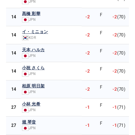
JPN
髙橋 彩華
F
-2
-2
14
(70)
JPN
イ・ミニョン
F
-2
-2
14
(70)
KOR
天本 ハルカ
F
-2
-2
14
(70)
JPN
小祝 さくら
F
-2
-2
14
(70)
JPN
柏原 明日架
F
-2
-2
14
(70)
JPN
小林 光希
F
-1
-1
27
(71)
JPN
堀 琴音
F
-1
-1
27
(71)
JPN