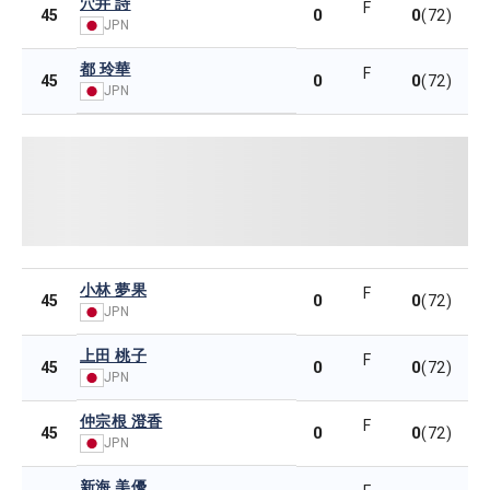
穴井 詩
F
0
0
45
(72)
JPN
都 玲華
F
0
0
45
(72)
JPN
小林 夢果
F
0
0
45
(72)
JPN
上田 桃子
F
0
0
45
(72)
JPN
仲宗根 澄香
F
0
0
45
(72)
JPN
新海 美優