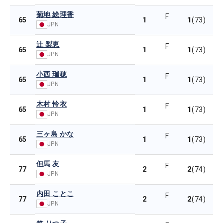
菊地 絵理香
F
1
1
65
(73)
JPN
辻 梨恵
F
1
1
65
(73)
JPN
小西 瑞穂
F
1
1
65
(73)
JPN
木村 怜衣
F
1
1
65
(73)
JPN
三ヶ島 かな
F
1
1
65
(73)
JPN
但馬 友
F
2
2
77
(74)
JPN
内田 ことこ
F
2
2
77
(74)
JPN