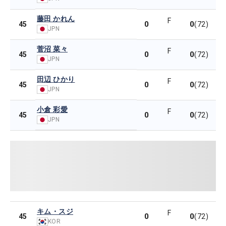
藤田 かれん
F
0
0
45
(72)
JPN
菅沼 菜々
F
0
0
45
(72)
JPN
田辺 ひかり
F
0
0
45
(72)
JPN
小倉 彩愛
F
0
0
45
(72)
JPN
キム・スジ
F
0
0
45
(72)
KOR