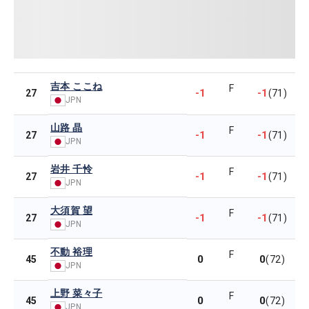
吉本 ここね
F
-1
-1
27
(71)
JPN
山路 晶
F
-1
-1
27
(71)
JPN
岩井 千怜
F
-1
-1
27
(71)
JPN
大須賀 望
F
-1
-1
27
(71)
JPN
不動 裕理
F
0
0
45
(72)
JPN
上野 菜々子
F
0
0
45
(72)
JPN