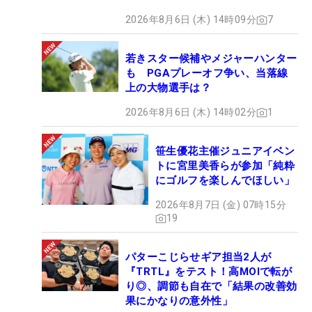
2026年8月6日 (木) 14時09分
7
若きスター候補やメジャーハンター
も PGAプレーオフ争い、当落線
上の大物選手は？
2026年8月6日 (木) 14時02分
1
笹生優花主催ジュニアイベン
トに宮里美香らが参加「純粋
にゴルフを楽しんでほしい」
2026年8月7日 (金) 07時15分
19
パターこじらせギア担当2人が
『TRTL』をテスト！高MOIで転が
り◎、調節も自在で「結果の改善効
果にかなりの意外性」