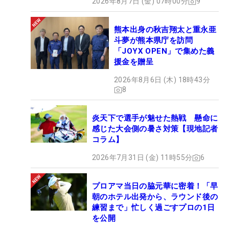
2026年8月7日 (金) 07時00分
9
熊本出身の秋吉翔太と重永亜
斗夢が熊本県庁を訪問
「JOYX OPEN」で集めた義
援金を贈呈
2026年8月6日 (木) 18時43分
8
炎天下で選手が魅せた熱戦 懸命に
感じた大会側の暑さ対策【現地記者
コラム】
2026年7月31日 (金) 11時55分
6
プロアマ当日の脇元華に密着！「早
朝のホテル出発から、ラウンド後の
練習まで」忙しく過ごすプロの1日
を公開