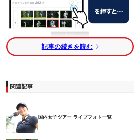
1
/
3
記事の続きを読む
関連記事
ライブフォトの各掲載写真に表示された
♡いいねマ
ークをタップ（orクリック）
すると、いいね数が増
え、その数に応じた
フォトランキング
も掲載。「応
援する選手の写真に“いいね”しよう」「みんなはど
国内女子ツアー ライブフォト一覧
んな写真に注目している？」など、楽しみながらラ
イブフォトをご覧ください！