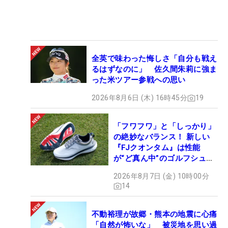
全英で味わった悔しさ「自分も戦え
るはずなのに」 佐久間朱莉に強ま
った米ツアー参戦への思い
2026年8月6日 (木) 16時45分
19
「フワフワ」と「しっかり」
の絶妙なバランス！ 新しい
『FJクオンタム』は性能
が“ど真ん中”のゴルフシュー
ズだった
2026年8月7日 (金) 10時00分
14
不動裕理が故郷・熊本の地震に心痛
「自然が怖いな」 被災地を思い過