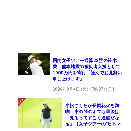
国内女子ツアー通算22勝の鈴木
愛 熊本地震の被災者支援として
1000万円を寄付「謹んでお見舞い
申し上げます」
2026年8月4日 (火) 17時07分
1
小祝さくらが長岡花火を満
喫 束の間のオフも最後は
「見るってすごく過酷だな
ぁ」【女子ツアーの“ヒトネ
タ”】