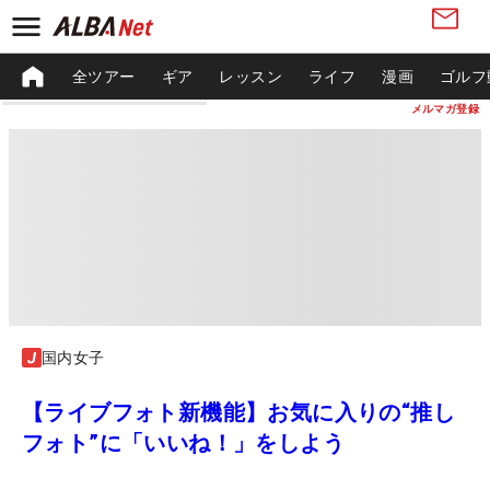
全ツアー
ギア
レッスン
ライフ
漫画
ゴルフ
メルマガ登録
国内女子
【ライブフォト新機能】お気に入りの“推し
フォト”に「いいね！」をしよう