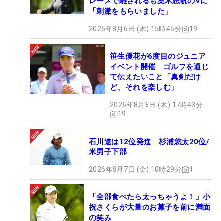
レースで離されるも桑木志帆のVに
「刺激をもらいました」
2026年8月6日 (木) 15時45分
19
笹生優花が6度目のジュニア
イベント開催 ゴルフを通じ
て伝えたいこと「真剣だけ
ど、それを楽しむ」
2026年8月6日 (木) 17時43分
19
石川遼は12位発進 杉浦悠太20位/
米男子下部
2026年8月7日 (金) 10時29分
1
「全部食べたら太っちゃうよ！」小
祝さくらが大量のお菓子を前に満面
の笑み