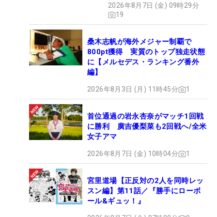
2026年8月7日 (金) 09時29分
19
桑木志帆が海外メジャー制覇で
800pt獲得 実質のトップ独走状態
に【メルセデス・ランキング番外
編】
2026年8月3日 (月) 11時45分
1
首位通過の岩永杏奈がマッチ1回戦
に勝利 廣吉優梨菜も2回戦へ/全米
女子アマ
2026年8月7日 (金) 10時04分
1
宮里道場【正反対の2人を同時レッ
スン編】第11話／『勝手にローボ
ール&ギュッ！』