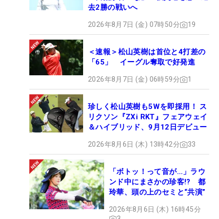
去2勝の戦いへ
2026年8月7日 (金) 07時50分
19
＜速報＞松山英樹は首位と4打差の
「65」 イーグル奪取で好発進
2026年8月7日 (金) 06時59分
1
珍しく松山英樹も5Wを即採用！ ス
リクソン『ZXi RKT』フェアウェイ
＆ハイブリッド、9月12日デビュー
2026年8月6日 (木) 13時42分
33
「ボトッ！って音が…」ラウ
ンド中にまさかの珍客!? 都
玲華、頭の上のセミと“共演”
2026年8月6日 (木) 16時45分
3