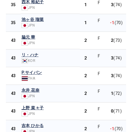
西木 裕紀子
F
1
3
35
(74)
JPN
池ヶ谷 瑠菜
F
1
-1
35
(70)
JPN
脇元 華
F
2
2
43
(73)
JPN
リ・ハナ
F
2
3
43
(74)
KOR
P.サイパン
F
2
3
43
(74)
THA
永井 花奈
F
2
1
43
(72)
JPN
上野 菜々子
F
2
0
43
(71)
JPN
吉本 ひかる
F
2
-1
43
(70)
JPN