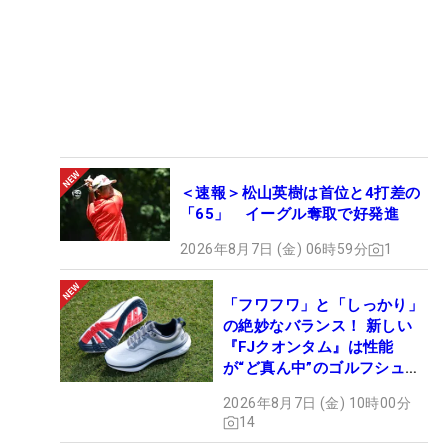
＜速報＞松山英樹は首位と4打差の
「65」 イーグル奪取で好発進
2026年8月7日 (金) 06時59分
1
「フワフワ」と「しっかり」
の絶妙なバランス！ 新しい
『FJクオンタム』は性能
が“ど真ん中”のゴルフシュー
ズだった
2026年8月7日 (金) 10時00分
14