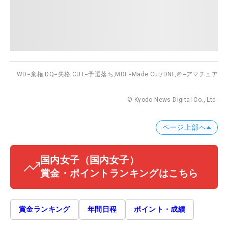
WD=棄権,
DQ=失格,
CUT=予選落ち,
MDF=Made Cut/DNF,
＠=アマチュア
© Kyodo News Digital Co., Ltd.
ページ上部へ
国内女子
（国内女子）
賞金・ポイントランキングはこちら
賞金ランキング
年間日程
ポイント・成績