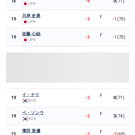
-4
0
15
(71)
JPN
川岸 史果
F
-3
-1
19
(70)
JPN
佐藤 心結
F
-3
-1
19
(70)
JPN
イ・ナリ
F
-3
0
19
(71)
KOR
ペ・ソンウ
F
-3
3
19
(74)
KOR
濱田 茉優
F
-2
-2
23
(69)