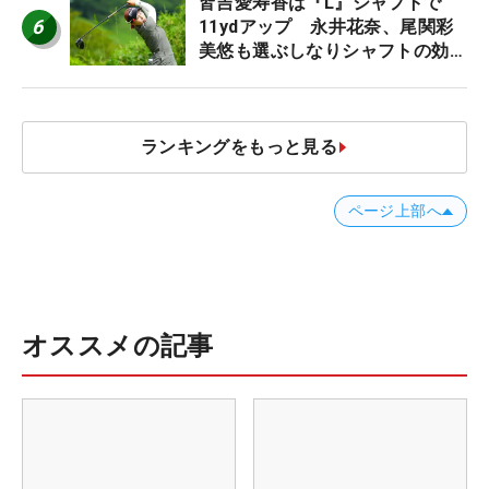
皆吉愛寿香は『L』シャフトで
6
11ydアップ 永井花奈、尾関彩
美悠も選ぶしなりシャフトの効果
【ツアープロたちの“飛ばしギ
ア”】
ランキングをもっと見る
ページ上部へ
オススメの記事