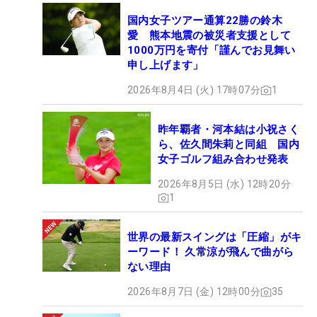
国内女子ツアー通算22勝の鈴木
愛 熊本地震の被災者支援として
1000万円を寄付「謹んでお見舞い
申し上げます」
2026年8月4日 (火) 17時07分
1
昨年覇者・河本結は小祝さく
ら、佐久間朱莉と同組 国内
女子ゴルフ組み合わせ発表
2026年8月5日 (水) 12時20分
1
世界の最新スイングは「圧縮」がキ
ーワード！ 久常涼が飛んで曲がら
ない理由
2026年8月7日 (金) 12時00分
35