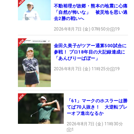
不動裕理が故郷・熊本の地震に心痛
「自然が怖いな」 被災地を思い過
去2勝の戦いへ
2026年8月7日 (金) 07時50分
19
金田久美子がツアー通算500試合に
参戦！ プロ18年目の大記録達成に
「あんびりーばぼー」
2026年8月7日 (金) 11時25分
19
「61」マークのホスラーは勝
てば70人抜き！ 大逆転プレ
ーオフ進出なるか
2026年8月7日 (金) 11時30分
1