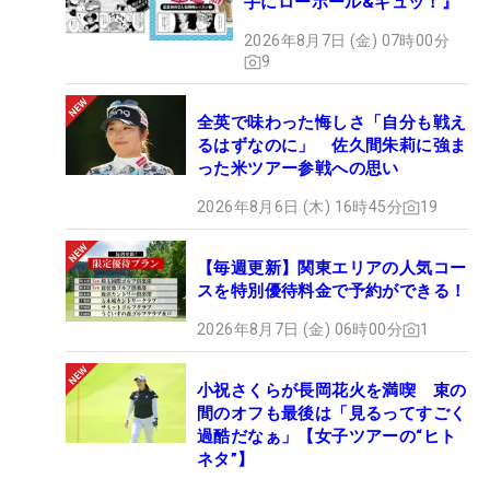
手にローボール&ギュッ！』
2026年8月7日 (金) 07時00分
9
全英で味わった悔しさ「自分も戦え
るはずなのに」 佐久間朱莉に強ま
った米ツアー参戦への思い
2026年8月6日 (木) 16時45分
19
【毎週更新】関東エリアの人気コー
スを特別優待料金で予約ができる！
2026年8月7日 (金) 06時00分
1
小祝さくらが長岡花火を満喫 束の
間のオフも最後は「見るってすごく
過酷だなぁ」【女子ツアーの“ヒト
ネタ”】