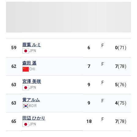
葭葉 ルミ
F
6
0
59
(71)
JPN
森田 遥
F
7
7
62
(78)
CHI
宮澤 美咲
F
9
5
63
(76)
JPN
黄アルム
F
9
4
63
(75)
KOR
田辺 ひかり
F
18
7
65
(78)
JPN