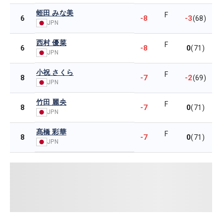
蛭田 みな美
F
-8
-3
6
(68)
JPN
西村 優菜
F
-8
0
6
(71)
JPN
小祝 さくら
F
-7
-2
8
(69)
JPN
竹田 麗央
F
-7
0
8
(71)
JPN
髙橋 彩華
F
-7
0
8
(71)
JPN