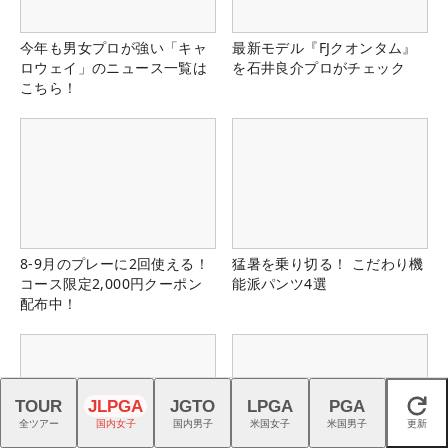
今年も男女プロが強い「キャ
最新モデル『FJクオンタム』
ロウェイ」のニュース一覧は
を石井良介プロがチェック
こちら！
8-9月のプレーに2回使える！
猛暑を乗り切る！ こだわり機
コース限定2,000円クーポン
能派パンツ4選
配布中！
TOUR
JLPGA
JGTO
LPGA
PGA
閉じる
全ツアー
国内女子
国内男子
米国女子
米国男子
更新