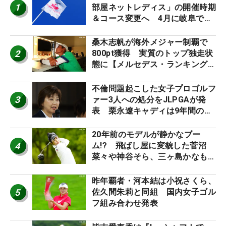
1
部屋ネットレディス」の開催時期
＆コース変更へ 4月に岐阜で開
催
桑木志帆が海外メジャー制覇で
2
800pt獲得 実質のトップ独走状
態に【メルセデス・ランキング番
外編】
不倫問題起こした女子プロゴルフ
3
ァー3人への処分をJLPGAが発
表 栗永遼キャディは9年間の立
ち入り禁止
20年前のモデルが静かなブー
4
ム!? 飛ばし屋に変貌した菅沼
菜々や神谷そら、三ヶ島かなも使
う“名器”が人気な理由【ツアープ
ロたちの“飛ばしギア”】
昨年覇者・河本結は小祝さくら、
5
佐久間朱莉と同組 国内女子ゴル
フ組み合わせ発表