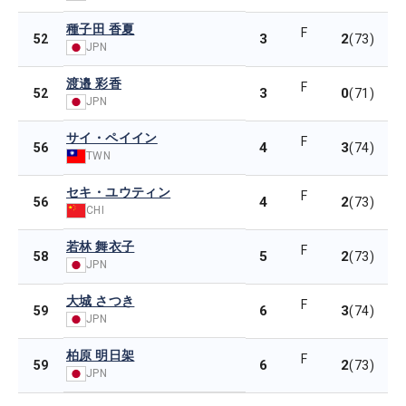
種子田 香夏
F
3
2
52
(73)
JPN
渡邉 彩香
F
3
0
52
(71)
JPN
サイ・ペイイン
F
4
3
56
(74)
TWN
セキ・ユウティン
F
4
2
56
(73)
CHI
若林 舞衣子
F
5
2
58
(73)
JPN
大城 さつき
F
6
3
59
(74)
JPN
柏原 明日架
F
6
2
59
(73)
JPN