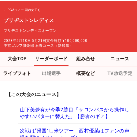
JLPGAツアー
国内女子
ブリヂストンレディス
ブリヂストンレディスオープン
2023年5月18日-5月21日
賞金総額
¥100,000,000
中京ゴルフ倶楽部 石野コース（愛知県）
大会TOP
リーダーボード
組み合せ
ニュース
ライブフォト
出場選手
概要など
TV放送予定
【この大会のニュース】
山下美夢有が今季2勝目「サロンパスから操作し
やすいパターに替えた」【勝者のギア】
次戦は“帰国”し米ツアー 西村優菜はファンの声