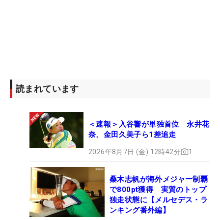
読まれています
＜速報＞入谷響が単独首位 永井花
奈、金田久美子ら1差追走
2026年8月7日 (金) 12時42分
1
桑木志帆が海外メジャー制覇
で800pt獲得 実質のトップ
独走状態に【メルセデス・ラ
ンキング番外編】