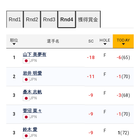
Rnd1
Rnd2
Rnd3
Rnd4
獲得賞金
順位
HOLE
TODAY
選手名
SC
山下 美夢有
F
-18
-6
1
(65)
JPN
岩井 明愛
F
-11
-1
2
(70)
JPN
桑木 志帆
F
-9
-3
3
(68)
JPN
菅沼 菜々
F
-9
-1
3
(70)
JPN
鈴木 愛
F
-9
1
3
(72)
JPN