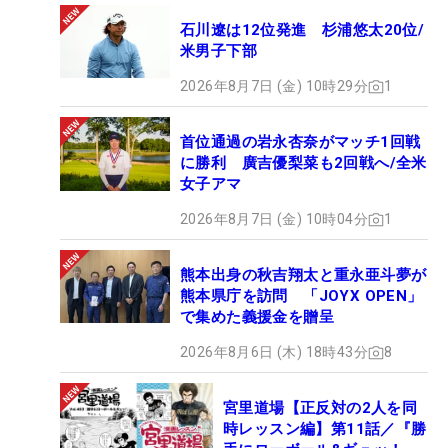
石川遼は12位発進 杉浦悠太20位/
米男子下部
2026年8月7日 (金) 10時29分
1
首位通過の岩永杏奈がマッチ1回戦
に勝利 廣吉優梨菜も2回戦へ/全米
女子アマ
2026年8月7日 (金) 10時04分
1
熊本出身の秋吉翔太と重永亜斗夢が
熊本県庁を訪問 「JOYX OPEN」
で集めた義援金を贈呈
2026年8月6日 (木) 18時43分
8
宮里道場【正反対の2人を同
時レッスン編】第11話／『勝