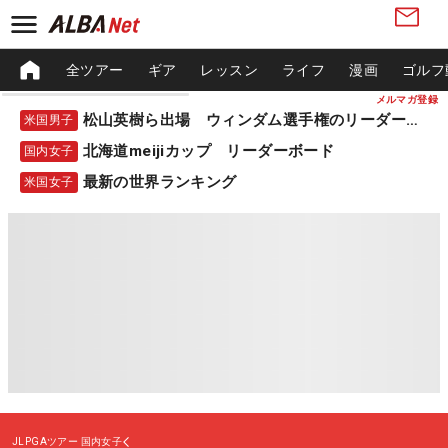
全ツアー
ギア
レッスン
ライフ
漫画
ゴルフ
メルマガ登録
松山英樹ら出場 ウィンダム選手権のリーダーボード
米国男子
北海道meijiカップ リーダーボード
国内女子
最新の世界ランキング
米国女子
JLPGAツアー
国内女子