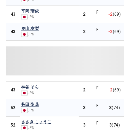
平岡 瑠依
F
2
-2
43
(69)
JPN
奥山 友梨
F
2
-2
43
(69)
JPN
神谷 そら
F
2
-2
43
(69)
JPN
薮田 梨花
F
3
3
52
(74)
JPN
ささき しょうこ
F
3
3
52
(74)
JPN