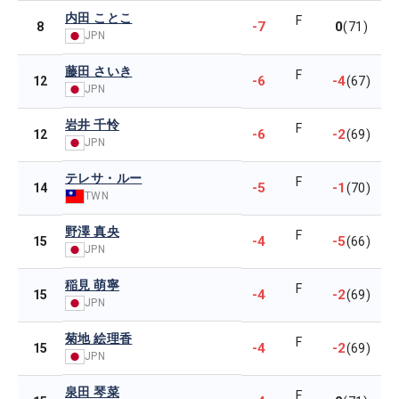
内田 ことこ
F
-7
0
8
(71)
JPN
藤田 さいき
F
-6
-4
12
(67)
JPN
岩井 千怜
F
-6
-2
12
(69)
JPN
テレサ・ルー
F
-5
-1
14
(70)
TWN
野澤 真央
F
-4
-5
15
(66)
JPN
稲見 萌寧
F
-4
-2
15
(69)
JPN
菊地 絵理香
F
-4
-2
15
(69)
JPN
泉田 琴菜
F