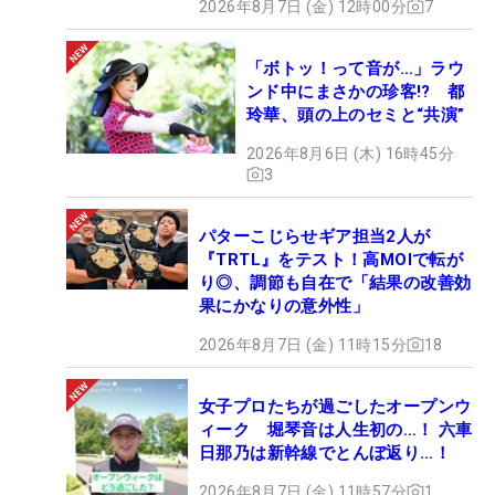
2026年8月7日 (金) 12時00分
7
「ボトッ！って音が…」ラウ
ンド中にまさかの珍客!? 都
玲華、頭の上のセミと“共演”
2026年8月6日 (木) 16時45分
3
パターこじらせギア担当2人が
『TRTL』をテスト！高MOIで転が
り◎、調節も自在で「結果の改善効
果にかなりの意外性」
2026年8月7日 (金) 11時15分
18
女子プロたちが過ごしたオープンウ
ィーク 堀琴音は人生初の…！ 六車
日那乃は新幹線でとんぼ返り…！
2026年8月7日 (金) 11時57分
1