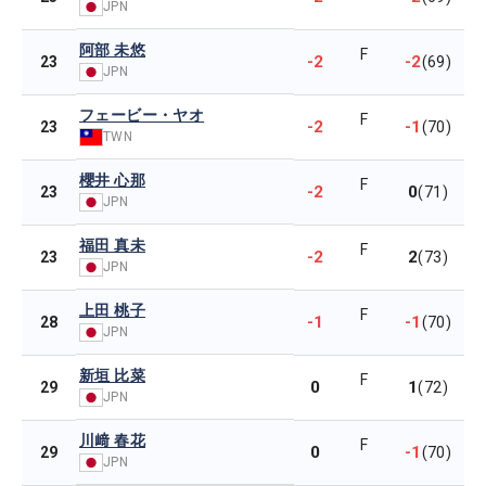
JPN
阿部 未悠
F
-2
-2
23
(69)
JPN
フェービー・ヤオ
F
-2
-1
23
(70)
TWN
櫻井 心那
F
-2
0
23
(71)
JPN
福田 真未
F
-2
2
23
(73)
JPN
上田 桃子
F
-1
-1
28
(70)
JPN
新垣 比菜
F
0
1
29
(72)
JPN
川﨑 春花
F
0
-1
29
(70)
JPN