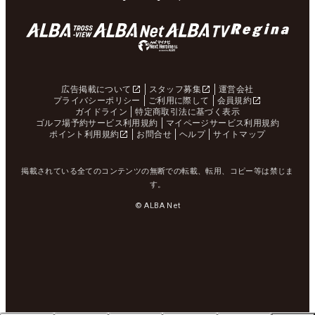
広告掲載について
スタッフ募集
運営会社
プライバシーポリシー
ご利用に際して
会員規約
ガイドライン
特定商取引法に基づく表示
ゴルフ場予約サービス利用規約
マイページサービス利用規約
ポイント利用規約
お問合せ
ヘルプ
サイトマップ
掲載されている全てのコンテンツの無断での転載、転用、コピー等は禁じま
す。
© ALBA Net