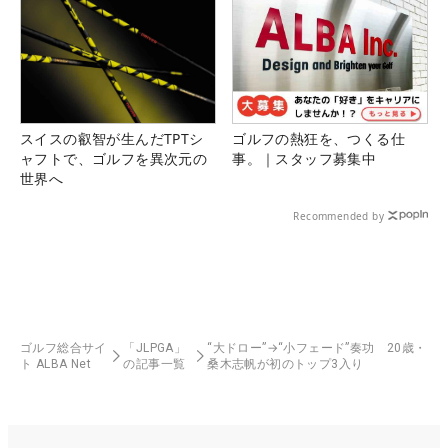
スイスの叡智が生んだTPTシ
ゴルフの熱狂を、つくる仕
ャフトで、ゴルフを異次元の
事。｜スタッフ募集中
世界へ
Recommended by
ゴルフ総合サイ
「JLPGA」
“大ドロー”→“小フェード”奏功 20歳・
ト ALBA Net
の記事一覧
桑木志帆が初のトップ3入り