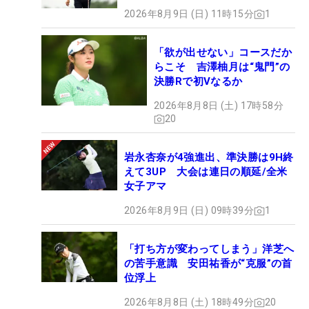
2026年8月9日 (日) 11時15分
1
「欲が出せない」コースだか
らこそ 吉澤柚月は“鬼門”の
決勝Rで初Vなるか
2026年8月8日 (土) 17時58分
20
岩永杏奈が4強進出、準決勝は9H終
えて3UP 大会は連日の順延/全米
女子アマ
2026年8月9日 (日) 09時39分
1
「打ち方が変わってしまう」洋芝へ
の苦手意識 安田祐香が“克服”の首
位浮上
2026年8月8日 (土) 18時49分
20