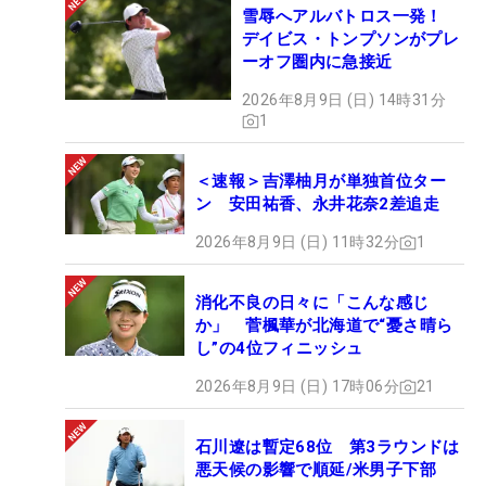
雪辱へアルバトロス一発！
デイビス・トンプソンがプレ
ーオフ圏内に急接近
2026年8月9日 (日) 14時31分
1
＜速報＞吉澤柚月が単独首位ター
ン 安田祐香、永井花奈2差追走
2026年8月9日 (日) 11時32分
1
消化不良の日々に「こんな感じ
か」 菅楓華が北海道で“憂さ晴ら
し”の4位フィニッシュ
2026年8月9日 (日) 17時06分
21
石川遼は暫定68位 第3ラウンドは
悪天候の影響で順延/米男子下部