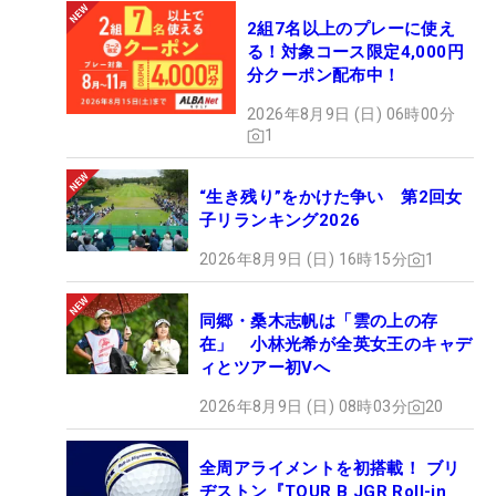
2組7名以上のプレーに使え
る！対象コース限定4,000円
分クーポン配布中！
2026年8月9日 (日) 06時00分
1
“生き残り”をかけた争い 第2回女
子リランキング2026
2026年8月9日 (日) 16時15分
1
同郷・桑木志帆は「雲の上の存
在」 小林光希が全英女王のキャデ
ィとツアー初Vへ
2026年8月9日 (日) 08時03分
20
全周アライメントを初搭載！ ブリ
ヂストン『TOUR B JGR Roll-in