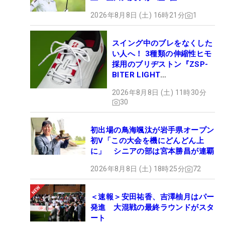
2026年8月8日 (土) 16時21分
1
スイング中のブレをなくした
い人へ！ 3種類の伸縮性ヒモ
採用のブリヂストン『ZSP-
BITER LIGHT
MAGICLACE』、8月8日デビ
2026年8月8日 (土) 11時30分
ュー
30
初出場の鳥海颯汰が岩手県オープン
初V「この大会を機にどんどん上
に」 シニアの部は宮本勝昌が連覇
2026年8月8日 (土) 18時25分
72
＜速報＞安田祐香、吉澤柚月はパー
発進 大混戦の最終ラウンドがスタ
ート