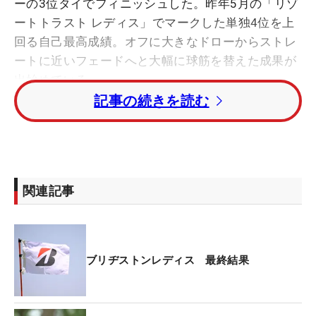
ーの3位タイでフィニッシュした。昨年5月の「リゾ
ートトラスト レディス」でマークした単独4位を上
回る自己最高成績。オフに大きなドローからストレ
ートに近いフェードへと大幅に球筋を替えた成果が
出始めている。
記事の続きを読む
大会に珍プレー大賞のようなものがあれば、間違い
なく選ばれていたであろう一打。それが3日目の9番
パー5で桑木が放った2打目だ。通常のルートでは池
の右から攻めるが、桑木は左に大きく引っ掛けた。
関連記事
ボールは池の左淵の岩に跳ねると、続いて浅い池に
バウンドして池の左サイドへ。「誰も行かない場所
なのでライも良かった」とこれが不幸中の幸い。3
打目を2メートルにつけてバーディを奪った。
ブリヂストンレディス 最終結果
JLPGAの公式SNSに取り上げられたこともあり「い
ろんな方に『ラッキーだね』と声を掛けられまし
た」と苦笑いだった。