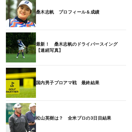
桑木志帆 プロフィール＆成績
そんななかで迎えた最終日は特にラッキーはなく、
実力で5バーディ・2ボギーの好プレー。大会前には
宮里藍とのトークセッションで感情の起伏が激しい
ことを相談し、「イライラしたときはジャンプをす
最新！ 桑木志帆のドライバースイング
るなどして、感情を行動に移すといい」とアドバイ
【連続写真】
スを受けたが、「今週はスムーズに回れたので、怒
るような場面がほとんどありませんでした」。実際
にジャンプをしたのは初日の数回だけだった。
国内男子プロアマ戦 最終結果
オフには知り合いのプロの紹介で複数のゴルフスタ
ジオに足を運び、計測機器を使って、自分のスイン
グを分析した。ドローの曲がり幅を抑えるというテ
ーマで役立ったのはトラックマン。「クラブパスが
極端にインサイドから入っていたので、ストレート
松山英樹は？ 全米プロの3日目結果
に近いパスを目指しました」。結果的に現在の球筋