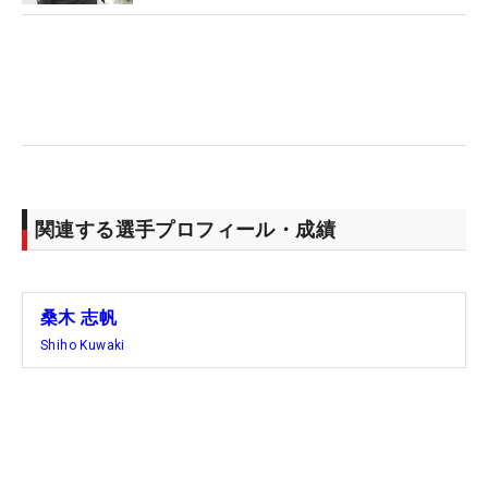
はストレートに近いフェードにまで変化。「今まで
はめちゃくちゃ右を向いてアドレスしていたのが、
真っ直ぐ構えられるので回りやすくなりました」。
苦手だった20～50ヤードのアプローチでは、重心の
移動などを計測するスイングカタリストを活用し
た。「左右の重心移動は特に問題がなかったのです
が、計測の際、体が浮いているというか重心が高い
関連する選手プロフィール・成績
という指摘を受けました。今はどっしりアドレスを
取るようにしています」。特定のコーチの指導は受
けておらず、計測機器で課題が見つかっても、解決
桑木 志帆
策は自分自身で考えている。
Shiho Kuwaki
岩井姉妹（明愛・千怜）ら同い年の選手が先に活躍
している現状に「悔しいんですけど、いろんな方が
『焦らなくていい』と言ってくださるので、今回の
ように上位に食い込むプレーを続けていきたいで