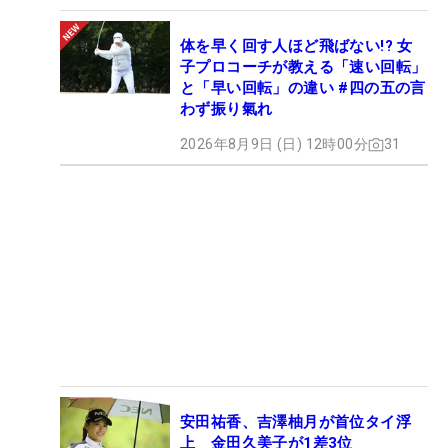
体を早く回す人ほど飛ばない!? 女
子プロコーチが教える「速い回転」
と「早い回転」の違い #四の五の言
わず振り氣れ
2026年8月9日 (日) 12時00分
31
安田祐香、吉澤柚月が首位タイ浮
上 金田久美子が1差3位