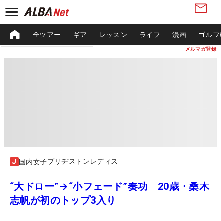
全ツアー
ギア
レッスン
ライフ
漫画
ゴルフ
メルマガ登録
ブリヂストンレディス
国内女子
“大ドロー”→“小フェード”奏功 20歳・桑木
志帆が初のトップ3入り