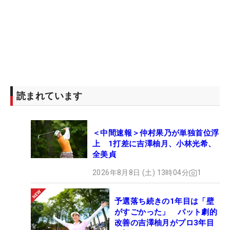
す」。その先に初優勝があると信じて、一歩ずつ結
果を残していくつもりだ。（文・田中宏治）
読まれています
＜中間速報＞仲村果乃が単独首位浮
上 1打差に吉澤柚月、小林光希、
全美貞
2026年8月8日 (土) 13時04分
1
予選落ち続きの1年目は「壁
がすごかった」 パット劇的
改善の吉澤柚月がプロ3年目