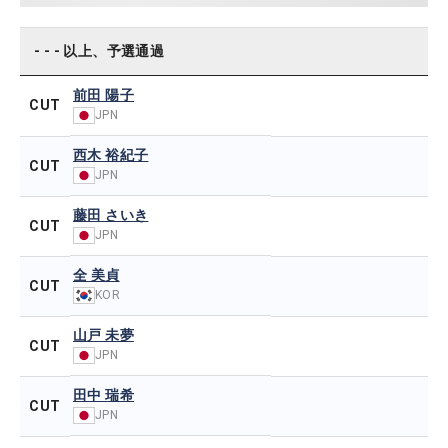
- - - 以上、予選通過
前田 陽子
CUT
JPN
西木 裕紀子
CUT
JPN
藤田 さいき
CUT
JPN
全 美貞
CUT
KOR
山戸 未夢
CUT
JPN
田中 瑞希
CUT
JPN