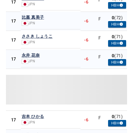
F
-6
17
JPN
HBH
比嘉 真美子
0
(72)
F
-6
17
JPN
HBH
ささき しょうこ
0
(71)
F
-6
17
JPN
HBH
永井 花奈
0
(71)
F
-6
17
JPN
HBH
吉本 ひかる
0
(71)
F
-6
17
JPN
HBH