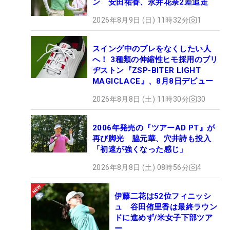
ン 安田祐香、永井花奈2差追走
2026年8月9日 (日) 11時32分
1
スイング中のブレをなくしたい人
へ！ 3種類の伸縮性ヒモ採用のブリ
ヂストン『ZSP-BITER LIGHT
MAGICLACE』、8月8日デビュー
2026年8月8日 (土) 11時30分
30
2006年発売の『ツアーAD PT』が
再び脚光 脇元華、穴井詩も投入
「初速が強くなった感じ」
2026年8月8日 (土) 08時56分
4
伊藤二花は52位フィニッシ
ュ 谷田侑里香は最終ラウン
ドに進めず/米女子下部ツア
ー