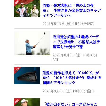
同郷・桑木志帆は「雲の上の存
在」 小林光希が全英女王のキャデ
ィとツアー初Vへ
2026年8月9日 (日) 08時03分
20
石川遼は終盤の4連続バーデ
ィで決勝進出 杉浦悠太は予
選落ち/米男子下部
2026年8月8日 (土) 10時33分
1
話題の新作を抑えて『G440 K』が
首位 “10Ｋ”人気は未だに継続中 #
週間ギアランキング
2026年8月8日 (土) 18時00分
11
「欲が出せない」コースだからこ