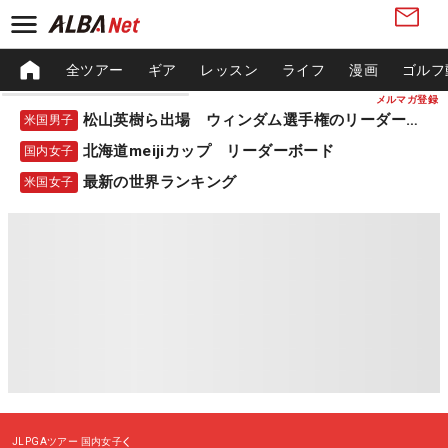
全ツアー
ギア
レッスン
ライフ
漫画
ゴルフ
メルマガ登録
松山英樹ら出場 ウィンダム選手権のリーダーボード
米国男子
北海道meijiカップ リーダーボード
国内女子
最新の世界ランキング
米国女子
JLPGAツアー
国内女子