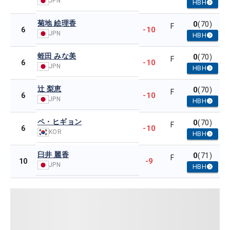
JPN
HBH
菊地 絵理香
0
(70)
F
-10
6
JPN
HBH
蛭田 みな美
0
(70)
F
-10
6
JPN
HBH
辻 梨恵
0
(70)
F
-10
6
JPN
HBH
ペ・ヒギョン
0
(70)
F
-10
6
KOR
HBH
臼井 麗香
0
(71)
F
-9
10
JPN
HBH