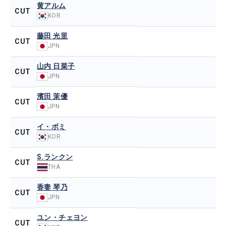
黄アルム
CUT
KOR
藤田 光里
CUT
JPN
山内 日菜子
CUT
JPN
濱田 茉優
CUT
JPN
イ・ボミ
CUT
KOR
S.ランクン
CUT
THA
香妻 琴乃
CUT
JPN
ユン・チェヨン
CUT