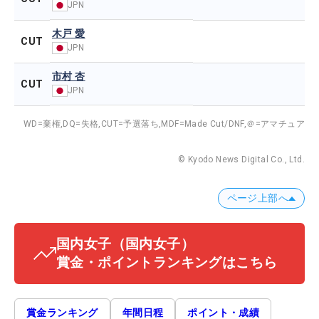
JPN
木戸 愛
CUT
JPN
市村 杏
CUT
JPN
WD=棄権,
DQ=失格,
CUT=予選落ち,
MDF=Made Cut/DNF,
＠=アマチュア
© Kyodo News Digital Co., Ltd.
ページ上部へ
国内女子
（国内女子）
賞金・ポイントランキングはこちら
賞金ランキング
年間日程
ポイント・成績