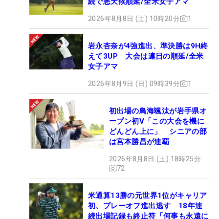
続で悪天候順延/全米女子アマ
2026年8月8日 (土) 10時20分
1
岩永杏奈が4強進出、準決勝は9H終
えて3UP 大会は連日の順延/全米
女子アマ
2026年8月9日 (日) 09時39分
1
初出場の鳥海颯汰が岩手県オ
ープン初V「この大会を機に
どんどん上に」 シニアの部
は宮本勝昌が連覇
2026年8月8日 (土) 18時25分
72
米通算13勝の元世界1位がキャリア
初、プレーオフ進出逃す 18年連
続出場記録も終止符「何事も永遠に