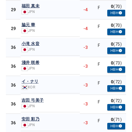
福田 真未
0
(70)
F
-4
29
JPN
HBH
脇元 華
0
(70)
F
-4
29
JPN
HBH
小滝 水音
0
(75)
F
-3
36
JPN
HBH
淺井 咲希
0
(73)
F
-3
36
JPN
HBH
イ・ナリ
0
(72)
F
-3
36
KOR
HBH
吉田 弓美子
0
(72)
F
-3
36
JPN
HBH
安田 彩乃
0
(71)
F
-3
36
JPN
HBH