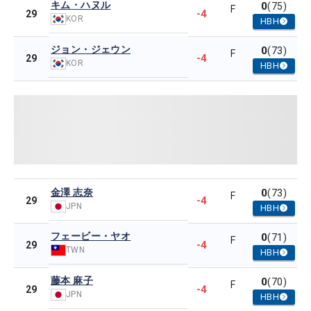
キム・ハヌル
0
(75)
F
-4
29
KOR
HBH
ジョン・ジェウン
0
(73)
F
-4
29
KOR
HBH
金澤 志奈
0
(73)
F
-4
29
JPN
HBH
フェービー・ヤオ
0
(71)
F
-4
29
TWN
HBH
藤本 麻子
0
(70)
F
-4
29
JPN
HBH