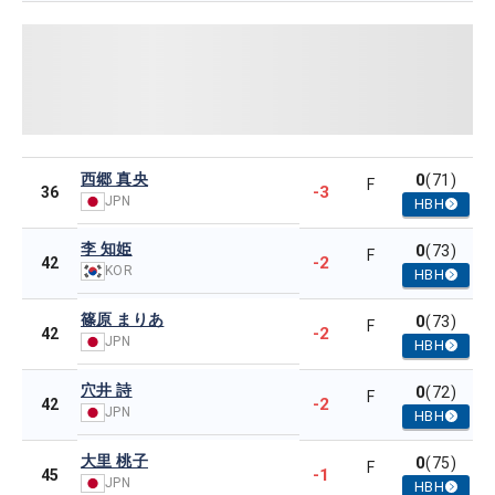
西郷 真央
0
(71)
F
-3
36
JPN
HBH
李 知姫
0
(73)
F
-2
42
KOR
HBH
篠原 まりあ
0
(73)
F
-2
42
JPN
HBH
穴井 詩
0
(72)
F
-2
42
JPN
HBH
大里 桃子
0
(75)
F
-1
45
JPN
HBH