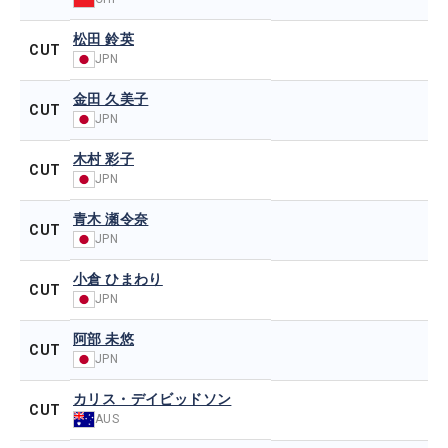
松田 鈴英
CUT
JPN
金田 久美子
CUT
JPN
木村 彩子
CUT
JPN
青木 瀬令奈
CUT
JPN
小倉 ひまわり
CUT
JPN
阿部 未悠
CUT
JPN
カリス・デイビッドソン
CUT
AUS