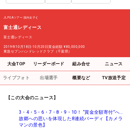
JLPGAツアー
国内女子
富士通レディース
富士通レディース
2019年10月18日-10月20日
賞金総額
¥80,000,000
東急セブンハンドレッドクラブ（千葉県）
大会TOP
リーダーボード
組み合せ
ニュース
ライブフォト
出場選手
概要など
TV放送予定
【この大会のニュース】
3・4・5・6・7・8・9・10！ “賞金全額寄付”へ…
故郷への思いを体現した8連続バーディ【カメラ
マンの景色】