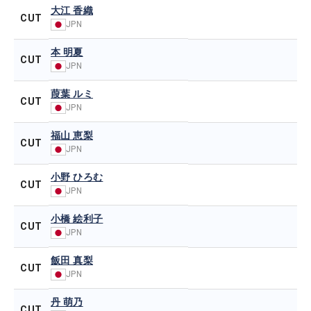
大江 香織
CUT
JPN
本 明夏
CUT
JPN
葭葉 ルミ
CUT
JPN
福山 恵梨
CUT
JPN
小野 ひろむ
CUT
JPN
小橋 絵利子
CUT
JPN
飯田 真梨
CUT
JPN
丹 萌乃
CUT