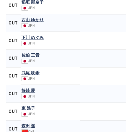
稲垣 那奈子
CUT
JPN
西山 ゆかり
CUT
JPN
下川 めぐみ
CUT
JPN
佐伯 三貴
CUT
JPN
武尾 咲希
CUT
JPN
篠崎 愛
CUT
JPN
東 浩子
CUT
JPN
森田 遥
CUT
CHI