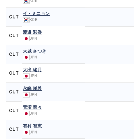
KOR
イ・ミニョン
CUT
KOR
渡邉 彩香
CUT
JPN
大城 さつき
CUT
JPN
大出 瑞月
CUT
JPN
永峰 咲希
CUT
JPN
菅沼 菜々
CUT
JPN
有村 智恵
CUT
JPN