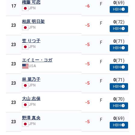
権藤 可恋
0
(69)
F
-6
17
JPN
HBH
柏原 明日架
0
(72)
F
-5
23
JPN
HBH
笠 りつ子
0
(71)
F
-5
23
JPN
HBH
エイミー・コガ
0
(71)
F
-5
23
USA
HBH
林 菜乃子
0
(71)
F
-5
23
JPN
HBH
大山 志保
0
(70)
F
-5
23
JPN
HBH
野澤 真央
0
(69)
F
-5
23
JPN
HBH