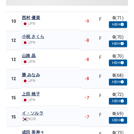
西村 優菜
0
(71)
F
-9
10
JPN
HBH
小祝 さくら
0
(70)
F
-8
12
JPN
HBH
山路 晶
0
(70)
F
-8
12
JPN
HBH
勝 みなみ
0
(68)
F
-8
12
JPN
HBH
上田 桃子
0
(72)
F
-7
15
JPN
HBH
イ・ソルラ
0
(69)
F
-7
15
KOR
HBH
成田 美寿々
0
(73)