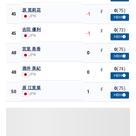
原 英莉花
0
(75)
F
-1
45
JPN
HBH
吉田 優利
0
(73)
F
-1
45
JPN
HBH
宮里 美香
0
(75)
F
0
48
JPN
HBH
酒井 美紀
0
(74)
F
0
48
JPN
HBH
原 江里菜
0
(75)
F
1
50
JPN
HBH