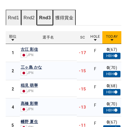
Rnd1
Rnd2
Rnd3
獲得賞金
順位
HOLE
TODAY
選手名
SC
古江 彩佳
0
(67)
F
-17
1
JPN
HBH
三ヶ島 かな
0
(70)
F
-15
2
JPN
HBH
稲見 萌寧
0
(68)
F
-15
2
JPN
HBH
髙橋 彩華
0
(70)
F
-13
4
JPN
HBH
幡野 夏生
0
(67)
F
-11
5