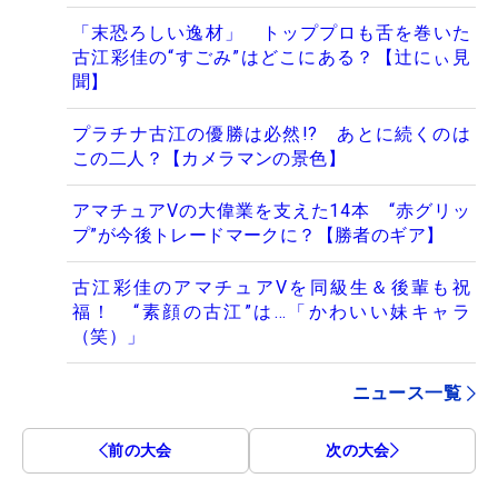
「末恐ろしい逸材」 トッププロも舌を巻いた
古江彩佳の“すごみ”はどこにある？【辻にぃ見
聞】
プラチナ古江の優勝は必然!? あとに続くのは
この二人？【カメラマンの景色】
アマチュアVの大偉業を支えた14本 “赤グリッ
プ”が今後トレードマークに？【勝者のギア】
古江彩佳のアマチュアVを同級生＆後輩も祝
福！ “素顔の古江”は…「かわいい妹キャラ
（笑）」
ニュース一覧
前の大会
次の大会