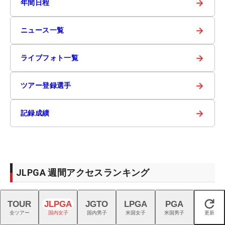
→
年間日程
→
ニュース一覧
→
ライブフォト一覧
→
ツアー登録選手
→
記録成績
JLPGA 週間アクセスランキング
TOUR
JLPGA
JGTO
LPGA
PGA
閉じる
桑木志帆の優勝に「もう到達しな
全ツアー
国内女子
国内男子
米国女子
米国男子
更新
1
いんじゃないか」 全英帰りの永