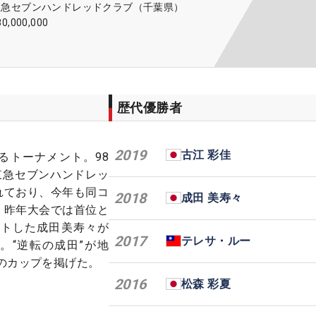
東急セブンハンドレッドクラブ（千葉県）
80,000,000
歴代優勝者
2019
古江 彩佳
あるトーナメント。98
東急セブンハンドレッ
れており、今年も同コ
2018
成田 美寿々
 昨年大会では首位と
ートした成田美寿々が
2017
テレサ・ルー
。“逆転の成田”が地
のカップを掲げた。
2016
松森 彩夏