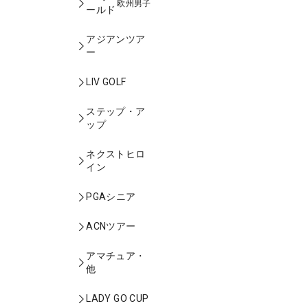
欧州男子
ールド
アジアンツア
ー
LIV GOLF
ステップ・ア
ップ
ネクストヒロ
イン
PGAシニア
ACNツアー
アマチュア・
他
LADY GO CUP