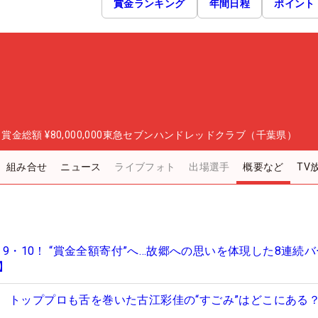
賞金ランキング
年間日程
ポイント
日
賞金総額
¥80,000,000
東急セブンハンドレッドクラブ（千葉県）
組み合せ
ニュース
ライブフォト
出場選手
概要など
TV
8・9・10！ “賞金全額寄付”へ…故郷への思いを体現した8連続
】
 トッププロも舌を巻いた古江彩佳の“すごみ”はどこにある