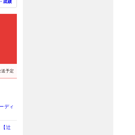
・成績
放送予定
バーディ
？【辻