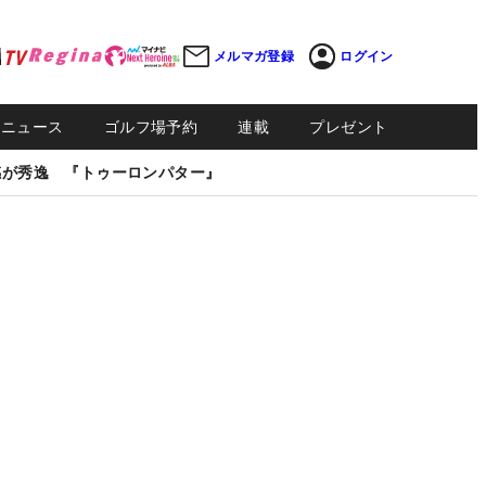
メルマガ登録
ログイン
Sニュース
ゴルフ場予約
連載
プレゼント
感が秀逸 『トゥーロンパター』