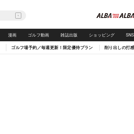
漫画
ゴルフ動画
雑誌出版
ショッピング
SN
ゴルフ場予約／毎週更新！限定優待プラン
削り出しの打