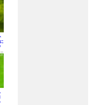
か
屋に
神
も
理
小
莉
ル