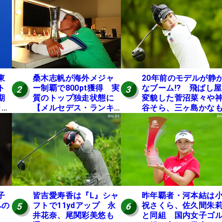
東
桑木志帆が海外メジャ
20年前のモデルが静
ト
ー制覇で800pt獲得 実
なブーム!? 飛ばし
2
3
期
質のトップ独走状態に
変貌した菅沼菜々や
月に
【メルセデス・ランキ
谷そら、三ヶ島かな
ング番外編】
使う“名器”が人気な
由【ツアープロたち
の“飛ばしギア”】
子
皆吉愛寿香は『L』シャ
昨年覇者・河本結は
への
フトで11ydアップ 永
祝さくら、佐久間朱
5
6
表
井花奈、尾関彩美悠も
と同組 国内女子ゴ