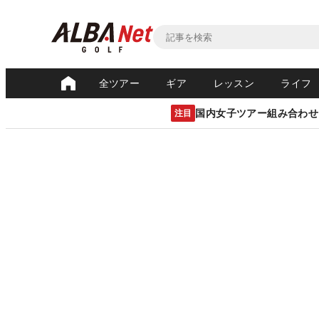
全ツアー
ギア
レッスン
ライフ
国内女子ツアー組み合わせ
注目