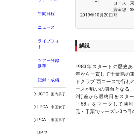
〜
コース
賞金総
¥
年間日程
2019年10月20日
額
ニュース
ライブフォ
解説
ト
ツアー登録
1983年スタートの歴史
選手
年から一貫して千葉県の
記録・成績
ドクラブ 西コースで行わ
ースが戦いの舞台となる。
JGTO
国内男子
2打差から最終日をスタ
「68」をマークして勝利
LPGA
米国女子
元・千葉でシーズン3つ目
PGA
米国男子
DPワ