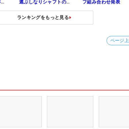
年間
選ぶしなりシャフトの
フ組み合わせ発表
効果【ツアープロたち
の“飛ばしギア”】
ランキングをもっと見る
ページ