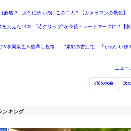
は必然!? あとに続くのはこの二人？【カメラマンの景色】
業を支えた14本 “赤グリップ”が今後トレードマークに？【
アVを同級生＆後輩も祝福！ “素顔の古江”は…「かわいい妹
ニュー
前の大会
次
スランキング