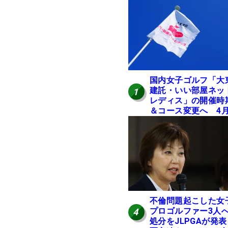
国内女子ゴルフ「大
建託・いい部屋ネッ
1
レディス」の開催時
＆コース変更へ 4
岐阜で開催
不倫問題起こした女
プロゴルファー3人
4
処分をJLPGAが発