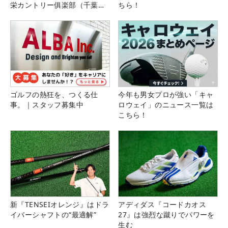
栄カントリー俱楽部（千葉
ちら！
県）
ゴルフの熱狂を、つくる仕
今年も男女プロが強い「キャ
事。｜スタッフ募集中
ロウェイ」のニュース一覧は
こちら！
新『TENSEIオレンジ』はドラ
アディダス『コードカオス
イバーシャフトの“最適解”
27』は強烈な蹴りでパワーを
生む