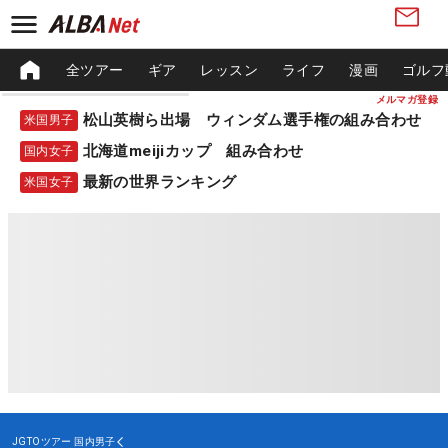
全ツアー
ギア
レッスン
ライフ
漫画
ゴルフ
メルマガ登録
松山英樹ら出場 ウィンダム選手権の組み合わせ
米国男子
北海道meijiカップ 組み合わせ
国内女子
最新の世界ランキング
米国女子
JGTOツアー
国内男子