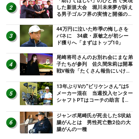
「助けてほしい」のひと言で実現
2
した新規大会 堀川未来夢が訴え
る男子ゴルフ界の実情と開催の舞
台裏
44万円に泣いた昨季の悔しさを
3
バネに 34歳・原敏之が初シー
ド獲りへ「まずはトップ10」
尾崎将司さんのお別れ会にまな弟
4
子たちが参列 佐久間朱莉は開幕
戦V報告「たくさん報告にいける
ように」
13年ぶりVの“ビリケンさん”は5
5
メーカー混在 当週投入センター
シャフトPTはコーチの助言【勝
者のギア】
ジャンボ尾崎氏が死去したS状結
6
腸がんとは 男性死亡数2位の大
腸がんの一種