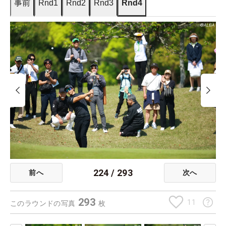
事前
Rnd1
Rnd2
Rnd3
Rnd4
224
/
293
前へ
次へ
293
11
このラウンドの写真
枚