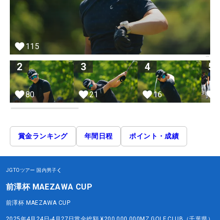
115
2
3
4
5
80
21
16
賞金ランキング
年間日程
ポイント・成績
JGTOツアー
国内男子
前澤杯 MAEZAWA CUP
前澤杯 MAEZAWA CUP
2025年4月24日-4月27日
賞金総額
¥200,000,000
MZ GOLF CLUB（千葉県）