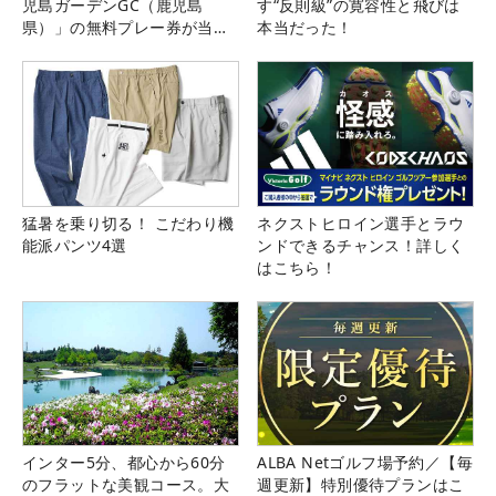
児島ガーデンGC（鹿児島
す“反則級”の寛容性と飛びは
県）」の無料プレー券が当た
本当だった！
る！！
猛暑を乗り切る！ こだわり機
ネクストヒロイン選手とラウ
能派パンツ4選
ンドできるチャンス！詳しく
はこちら！
インター5分、都心から60分
ALBA Netゴルフ場予約／【毎
のフラットな美観コース。大
週更新】特別優待プランはこ