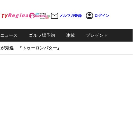
メルマガ登録
ログイン
Sニュース
ゴルフ場予約
連載
プレゼント
感が秀逸 『トゥーロンパター』