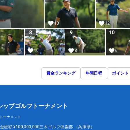
12
13
8
9
10
10
8
6
賞金ランキング
年間日程
ポイント
シップゴルフトーナメント
フトーナメント
金総額
¥100,000,000
三木ゴルフ倶楽部 （兵庫県）