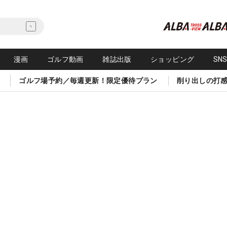
漫画
ゴルフ動画
雑誌出版
ショッピング
SN
ゴルフ場予約／毎週更新！限定優待プラン
削り出しの打