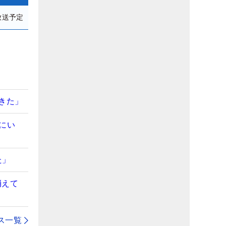
放送予定
】
きた」
にい
た」
消えて
ス一覧