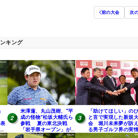
前の大会
次
ランキング
」
米澤蓮、丸山茂樹、“平
「助けてほしい」の
成の怪物”松坂大輔氏ら
と言で実現した新規
2
3
発表
参戦 夏の東北決戦
会 堀川未来夢が訴
入し
「岩手県オープン」が8
る男子ゴルフ界の実
い
日開幕
と開催の舞台裏