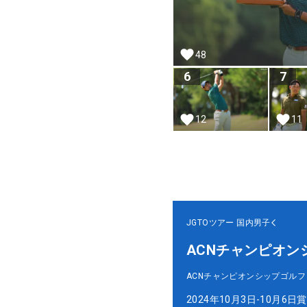
48
6
7
12
11
JGTOツアー
国内男子
ACNチャンピオン
ACNチャンピオンシップゴル
2024年10月3日-10月6日
賞