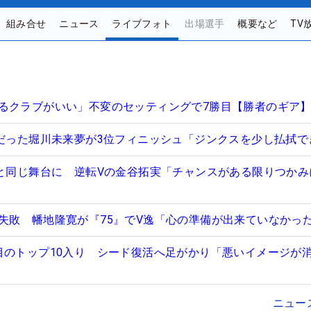
組み合せ
ニュース
ライブフォト
出場選手
概要など
TV
るクラブがいい」不変のセッティングで7勝目【勝者のギア
”だった堀川未来夢が3位フィニッシュ「ジンクスを少し払拭で
”と同じ舞台に 逆転Vの金谷拓実「チャンスがある限りつかみ
失敗 幡地隆寛が『75』でV逸「心の準備が出来ていなかっ
目のトップ10入り シード復活へ足がかり「悪いイメージが
ニュー