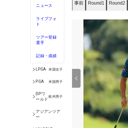
事前
Round1
Round2
ニュース
ライブフォ
ト
ツアー登録
選手
記録・成績
LPGA
米国女子
PGA
米国男子
DPワ
欧州男子
ールド
アジアンツア
ー