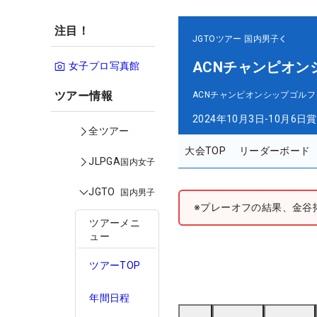
注目！
JGTOツアー
国内男子
ACNチャンピオン
女子プロ写真館
ツアー情報
ACNチャンピオンシップゴル
2024年10月3日-10月6日
賞
全ツアー
大会TOP
リーダーボード
JLPGA
国内女子
JGTO
国内男子
※プレーオフの結果、金谷
ツアーメニ
ュー
ツアーTOP
年間日程