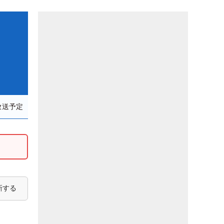
放送予定
新する