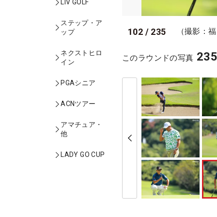
LIV GOLF
ステップ・ア
102
/
235
（撮影：福
ップ
ネクストヒロ
23
このラウンドの写真
イン
PGAシニア
ACNツアー
アマチュア・
他
LADY GO CUP