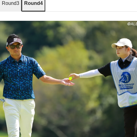
Round3
Round4