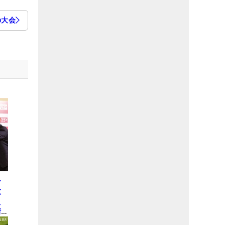
の大会
ひ
大
え
情