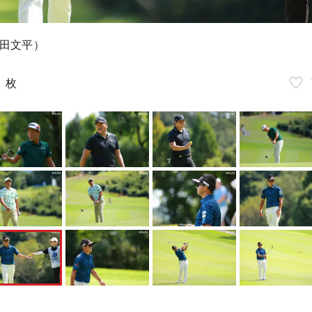
田文平）
5
枚