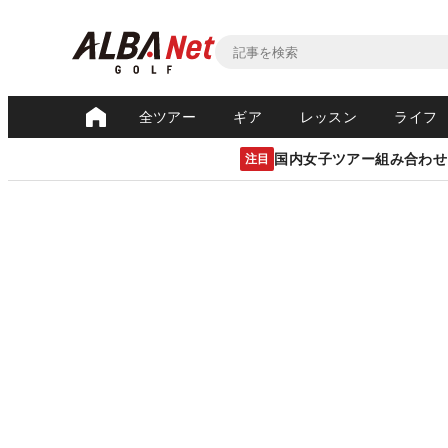
全ツアー
ギア
レッスン
ライフ
国内女子ツアー組み合わせ
注目