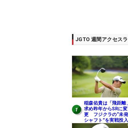
JGTO 週間アクセス
稲森佑貴は「飛距離
求め昨年からSRに変
1
更 フジクラの“未
シャフト”を実戦投
好感触「つかまえに