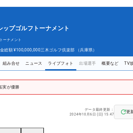
シップゴルフトーナメント
フトーナメント
金総額
¥100,000,000
三木ゴルフ倶楽部 （兵庫県）
組み合せ
ニュース
ライブフォト
出場選手
概要など
TV
拓実が優勝
データ最終更新：
更
2024年10月6日 (日) 15:47