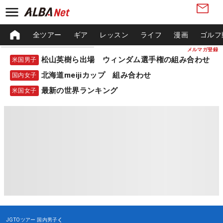
全ツアー
ギア
レッスン
ライフ
漫画
ゴルフ
メルマガ登録
松山英樹ら出場 ウィンダム選手権の組み合わせ
米国男子
北海道meijiカップ 組み合わせ
国内女子
最新の世界ランキング
米国女子
JGTOツアー
国内男子