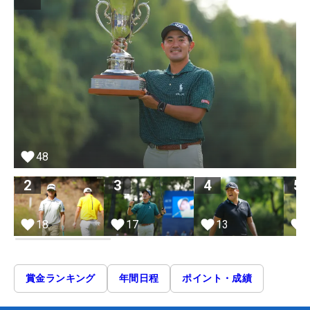
48
2
3
4
5
18
17
13
賞金ランキング
年間日程
ポイント・成績