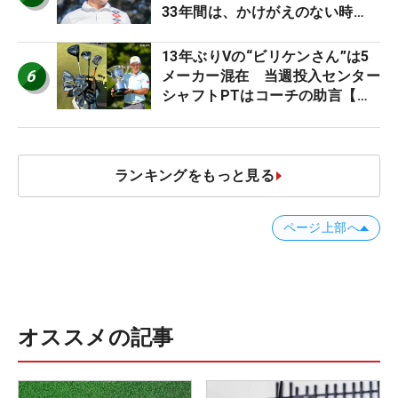
33年間は、かけがえのない時
間」
13年ぶりVの“ビリケンさん”は5
6
メーカー混在 当週投入センター
シャフトPTはコーチの助言【勝
者のギア】
ランキングをもっと見る
ページ上部へ
オススメの記事