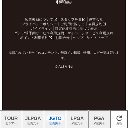
広告掲載について
スタッフ募集
運営会社
プライバシーポリシー
ご利用に際して
会員規約
ガイドライン
特定商取引法に基づく表示
ゴルフ場予約サービス利用規約
マイページサービス利用規約
ポイント利用規約
お問合せ
ヘルプ
サイトマップ
掲載されている全てのコンテンツの無断での転載、転用、コピー等は禁じま
す。
© ALBA Net
TOUR
JLPGA
JGTO
LPGA
PGA
閉じる
全ツアー
国内女子
国内男子
米国女子
米国男子
更新