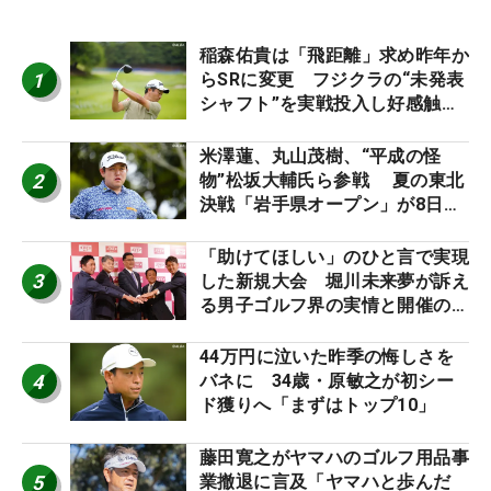
稲森佑貴は「飛距離」求め昨年か
1
らSRに変更 フジクラの“未発表
シャフト”を実戦投入し好感触
「つかまえにいける」【男子ツア
ーのヒトネタ！】
米澤蓮、丸山茂樹、“平成の怪
2
物”松坂大輔氏ら参戦 夏の東北
決戦「岩手県オープン」が8日開
幕
「助けてほしい」のひと言で実現
3
した新規大会 堀川未来夢が訴え
る男子ゴルフ界の実情と開催の舞
台裏
44万円に泣いた昨季の悔しさを
4
バネに 34歳・原敏之が初シー
ド獲りへ「まずはトップ10」
藤田寛之がヤマハのゴルフ用品事
5
業撤退に言及「ヤマハと歩んだ