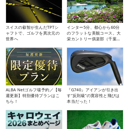
スイスの叡智が生んだTPTシ
インター5分、都心から60分
ャフトで、ゴルフを異次元の
のフラットな美観コース。大
世界へ
栄カントリー俱楽部（千葉
県）
ALBA Netゴルフ場予約／【毎
『G740』アイアンが引き出
週更新】特別優待プランはこ
す“反則級”の寛容性と飛びは
ちら！
本当だった！