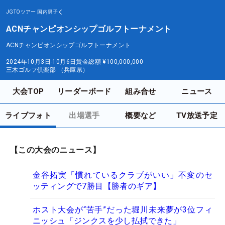
JGTOツアー
国内男子
ACNチャンピオンシップゴルフトーナメント
ACNチャンピオンシップゴルフトーナメント
2024年10月3日-10月6日
賞金総額
¥100,000,000
三木ゴルフ倶楽部 （兵庫県）
大会TOP
リーダーボード
組み合せ
ニュース
ライブフォト
出場選手
概要など
TV放送予定
【この大会のニュース】
金谷拓実「慣れているクラブがいい」不変のセ
ッティングで7勝目【勝者のギア】
ホスト大会が“苦手”だった堀川未来夢が3位フィ
ニッシュ「ジンクスを少し払拭できた」