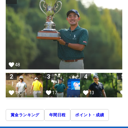
48
2
3
4
5
18
17
13
賞金ランキング
年間日程
ポイント・成績