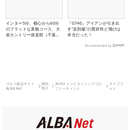
インター5分、都心から60分
『G740』アイアンが引き出
のフラットな美観コース。大
す“反則級”の寛容性と飛びは
栄カントリー俱楽部（千葉
本当だった！
県）
Recommended by
ゴルフ総合サイト
国内
ACNチャンピオンシップゴル
ライブフ
ALBA Net
男子
フトーナメント
ォト