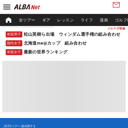
全ツアー
ギア
レッスン
ライフ
漫画
ゴルフ
メルマガ登録
松山英樹ら出場 ウィンダム選手権の組み合わせ
米国男子
北海道meijiカップ 組み合わせ
国内女子
最新の世界ランキング
米国女子
JGTOツアー
国内男子