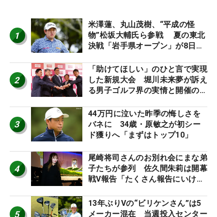
米澤蓮、丸山茂樹、“平成の怪
1
物”松坂大輔氏ら参戦 夏の東北
決戦「岩手県オープン」が8日開
幕
「助けてほしい」のひと言で実現
2
した新規大会 堀川未来夢が訴え
る男子ゴルフ界の実情と開催の舞
台裏
44万円に泣いた昨季の悔しさを
3
バネに 34歳・原敏之が初シー
ド獲りへ「まずはトップ10」
尾崎将司さんのお別れ会にまな弟
4
子たちが参列 佐久間朱莉は開幕
戦V報告「たくさん報告にいける
ように」
13年ぶりVの“ビリケンさん”は5
5
メーカー混在 当週投入センター