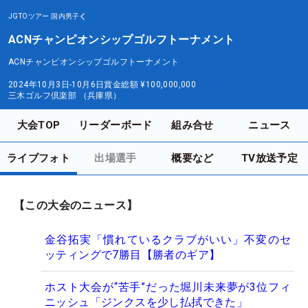
JGTOツアー
国内男子
ACNチャンピオンシップゴルフトーナメント
ACNチャンピオンシップゴルフトーナメント
2024年10月3日-10月6日
賞金総額
¥100,000,000
三木ゴルフ倶楽部 （兵庫県）
大会TOP
リーダーボード
組み合せ
ニュース
ライブフォト
出場選手
概要など
TV放送予定
【この大会のニュース】
金谷拓実「慣れているクラブがいい」不変のセ
ッティングで7勝目【勝者のギア】
ホスト大会が“苦手”だった堀川未来夢が3位フィ
ニッシュ「ジンクスを少し払拭できた」