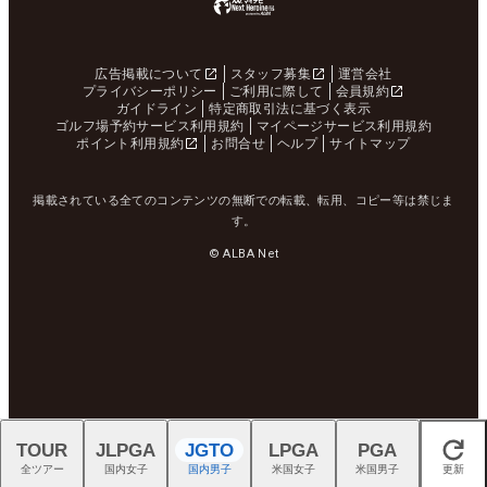
広告掲載について
スタッフ募集
運営会社
プライバシーポリシー
ご利用に際して
会員規約
ガイドライン
特定商取引法に基づく表示
ゴルフ場予約サービス利用規約
マイページサービス利用規約
ポイント利用規約
お問合せ
ヘルプ
サイトマップ
掲載されている全てのコンテンツの無断での転載、転用、コピー等は禁じま
す。
© ALBA Net
TOUR
JLPGA
JGTO
LPGA
PGA
閉じる
全ツアー
国内女子
国内男子
米国女子
米国男子
更新