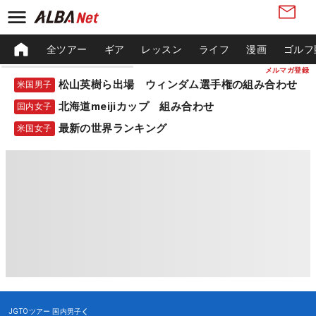
全ツアー
ギア
レッスン
ライフ
漫画
ゴルフ
メルマガ登録
松山英樹ら出場 ウィンダム選手権の組み合わせ
米国男子
北海道meijiカップ 組み合わせ
国内女子
最新の世界ランキング
米国女子
JGTOツアー
国内男子