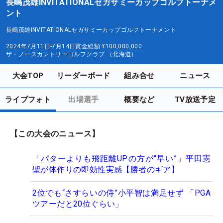
長嶋茂雄INVITATIONALセガサミーカップゴルフトーナメ
ント
長嶋茂雄INVITATIONALセガサミーカップゴルフトーナメント
2024年7月11日-7月14日
賞金総額
¥100,000,000
ザ・ノースカントリーゴルフクラブ （北海道）
大会TOP
リーダーボード
組み合せ
ニュース
ライブフォト
出場選手
概要など
TV放送予定
【この大会のニュース】
「パターよりも飛距離UPの方が“早い”」平田憲
聖が体作りの即効性実感【勝者のギア】
2位でも“さすらいの侍”小平智は満足せず 「PGA
ツアーだと20位ぐらい」