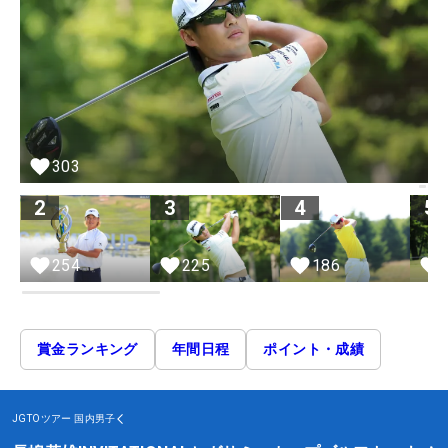
303
2
3
4
5
254
225
186
賞金ランキング
年間日程
ポイント・成績
JGTOツアー
国内男子