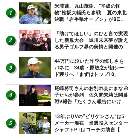
米澤蓮、丸山茂樹、“平成の怪
1
物”松坂大輔氏ら参戦 夏の東北
決戦「岩手県オープン」が8日開
幕
「助けてほしい」のひと言で実現
2
した新規大会 堀川未来夢が訴え
る男子ゴルフ界の実情と開催の舞
台裏
44万円に泣いた昨季の悔しさを
3
バネに 34歳・原敏之が初シー
ド獲りへ「まずはトップ10」
尾崎将司さんのお別れ会にまな弟
4
子たちが参列 佐久間朱莉は開幕
戦V報告「たくさん報告にいける
ように」
13年ぶりVの“ビリケンさん”は5
5
メーカー混在 当週投入センター
シャフトPTはコーチの助言【勝