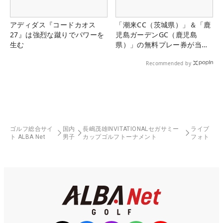
アディダス『コードカオス
「潮来CC（茨城県）」＆「鹿
27』は強烈な蹴りでパワーを
児島ガーデンGC（鹿児島
生む
県）」の無料プレー券が当た
る！！
Recommended by
ゴルフ総合サイ
国内
長嶋茂雄INVITATIONALセガサミー
ライブ
ト ALBA Net
男子
カップゴルフトーナメント
フォト