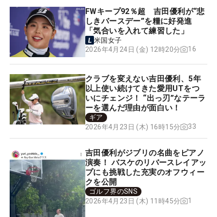
FWキープ92％超 吉田優利が“悲
しきバースデー”を糧に好発進
「気合いを入れて練習した」
米国女子
16
2026年4月24日 (金) 12時20分
クラブを変えない吉田優利、5年
以上使い続けてきた愛用UTをつ
いにチェンジ！ “出っ刃”なテーラ
ーを選んだ理由が面白い！
ギア
33
2026年4月23日 (木) 16時15分
吉田優利がジブリの名曲をピアノ
演奏！ バスケのリバースレイアッ
プにも挑戦した充実のオフウィー
クを公開
ゴルフ界のSNS
1
2026年4月23日 (木) 11時45分