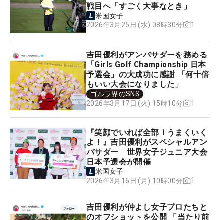
戦目へ「すごく大事なとき」
米国女子
1
2026年3月25日 (水) 08時30分
吉田優利がアンバサダーを務める
「Girls Golf Championship 日本
予選会」の大成功に感謝 「何十倍
もいい大会になりました」
ゴルフ界のSNS
1
2026年3月17日 (火) 15時10分
『笑顔でいれば全部！うまくいく
よ！』吉田優利がスペシャルアン
バサダー 世界女子ジュニア大会
日本予選会が開催
米国女子
1
2026年3月16日 (月) 10時00分
吉田優利が仲よし女子プロたちと
のオフショットを公開 「当たり前