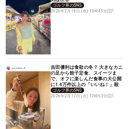
ゴルフ界のSNS
1
2026年2月18日 (水) 13時45分
吉田優利は食欲の冬？ 大きなカニ
の足から餃子定食、スイーツま
で、オフに楽しんだ食事の大公開
に1.4万件以上の「いいね！」殺
到
ゴルフ界のSNS
1
2026年2月17日 (火) 12時53分