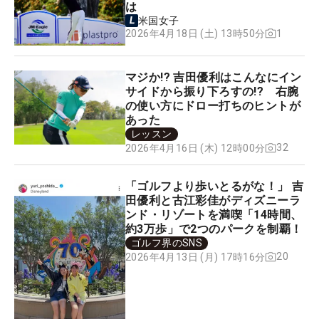
は
米国女子
1
2026年4月18日 (土) 13時50分
マジか!? 吉田優利はこんなにイン
サイドから振り下ろすの!? 右腕
の使い方にドロー打ちのヒントが
あった
レッスン
32
2026年4月16日 (木) 12時00分
「ゴルフより歩いとるがな！」 吉
田優利と古江彩佳がディズニーラ
ンド・リゾートを満喫「14時間、
約3万歩」で2つのパークを制覇！
ゴルフ界のSNS
20
2026年4月13日 (月) 17時16分