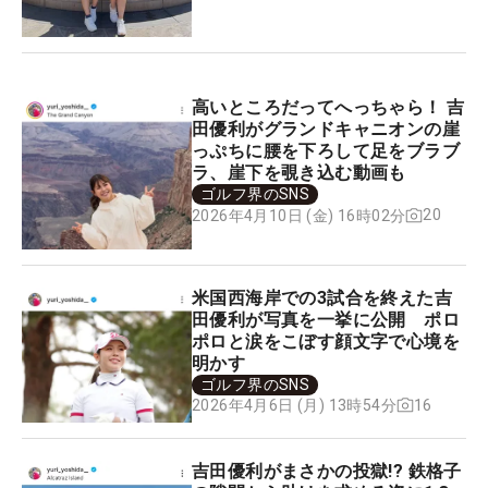
高いところだってへっちゃら！ 吉
田優利がグランドキャニオンの崖
っぷちに腰を下ろして足をブラブ
ラ、崖下を覗き込む動画も
ゴルフ界のSNS
20
2026年4月10日 (金) 16時02分
米国西海岸での3試合を終えた吉
田優利が写真を一挙に公開 ポロ
ポロと涙をこぼす顔文字で心境を
明かす
ゴルフ界のSNS
16
2026年4月6日 (月) 13時54分
吉田優利がまさかの投獄!? 鉄格子