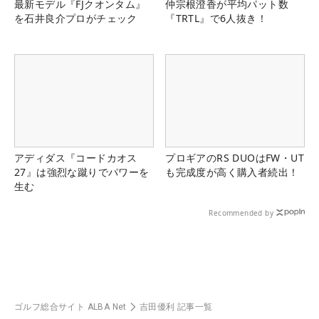
最新モデル『FJクオンタム』
仲宗根澄香が平均パット数
を石井良介プロがチェック
『TRTL』で6人抜き！
アディダス『コードカオス
プロギアのRS DUOはFW・UT
27』は強烈な蹴りでパワーを
も完成度が高く購入者続出！
生む
Recommended by
ゴルフ総合サイト ALBA Net
吉田優利 記事一覧