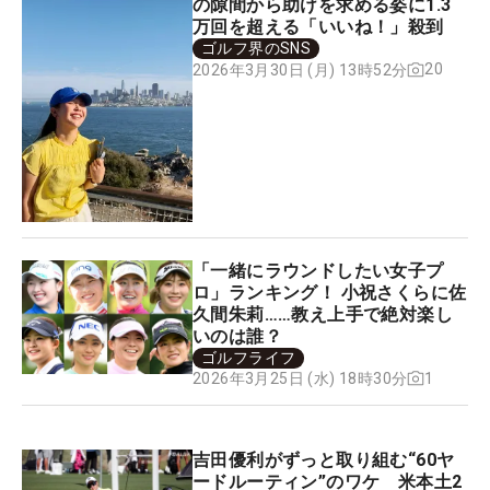
の隙間から助けを求める姿に1.3
万回を超える「いいね！」殺到
ゴルフ界のSNS
20
2026年3月30日 (月) 13時52分
「一緒にラウンドしたい女子プ
ロ」ランキング！ 小祝さくらに佐
久間朱莉……教え上手で絶対楽し
いのは誰？
ゴルフライフ
1
2026年3月25日 (水) 18時30分
吉田優利がずっと取り組む“60ヤ
ードルーティン”のワケ 米本土2