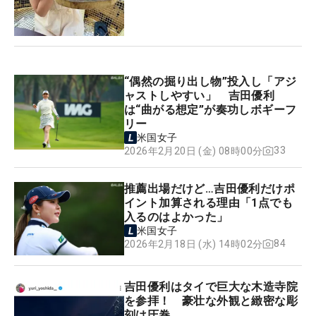
“偶然の掘り出し物”投入し「アジ
ャストしやすい」 吉田優利
は“曲がる想定”が奏功しボギーフ
リー
米国女子
33
2026年2月20日 (金) 08時00分
推薦出場だけど…吉田優利だけポ
イント加算される理由「1点でも
入るのはよかった」
米国女子
84
2026年2月18日 (水) 14時02分
吉田優利はタイで巨大な木造寺院
を参拝！ 豪壮な外観と緻密な彫
刻は圧巻