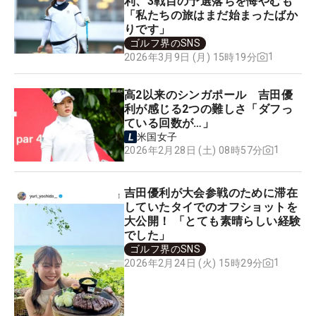
利、3戦目の予選落ちを悔やむも
「私たちの旅はまだ始まったばか
りです」
ゴルフ界のSNS
1
2026年3月9日 (月) 15時19分
高2以来のシンガポール 吉田優
利が感じる2つの難しさ「ダフっ
ている回数が…」
米国女子
1
2026年2月28日 (土) 08時57分
吉田優利が大会参戦のために滞在
していたタイでのオフショットを
大公開！ 「とても素晴らしい経験
でした」
ゴルフ界のSNS
1
2026年2月24日 (火) 15時29分