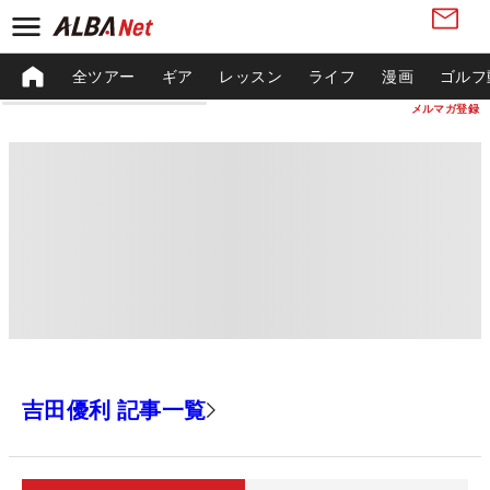
全ツアー
ギア
レッスン
ライフ
漫画
ゴルフ
メルマガ登録
吉田優利 記事一覧