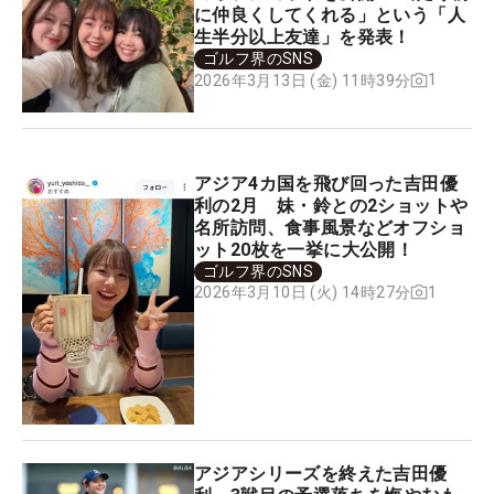
に仲良くしてくれる」という「人
生半分以上友達」を発表！
ゴルフ界のSNS
1
2026年3月13日 (金) 11時39分
アジア4カ国を飛び回った吉田優
利の2月 妹・鈴との2ショットや
名所訪問、食事風景などオフショ
ット20枚を一挙に大公開！
ゴルフ界のSNS
1
2026年3月10日 (火) 14時27分
アジアシリーズを終えた吉田優