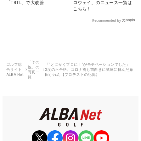
「TRTL」で大改善
ロウェイ」のニュース一覧は
こちら！
Recommended by
「その
ゴルフ総
「“とにかくプロに！”がモチベーションでした」
他」の
合サイト
2度の不合格、コロナ禍も前向きに試練に挑んだ藤
写真一
ALBA Net
田かれん【プロテストの記憶】
覧