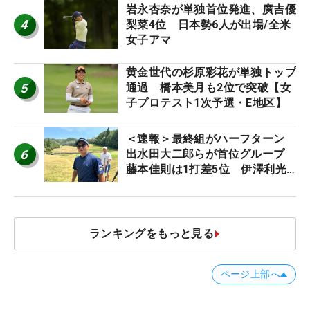
岩永杏奈が単独首位発進、廣吉優
4
梨菜4位 日本勢6人が出場/全米
女子アマ
黄金世代の杉原彩花が単独トップ
5
通過 橋本美月も2位で突破【女
子プロテスト1次予選・E地区】
＜速報＞最終組がハーフターン
6
出水田大二郎らが首位グループ
藤本佳則は1打差5位 伊澤利光
は52位タイ【MAIN STAGE
JOYX OPEN】
ランキングをもっと見る
ページ上部へ