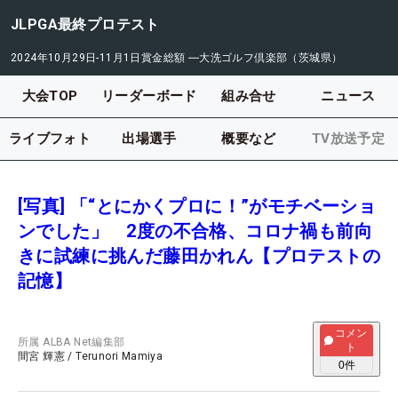
JLPGA最終プロテスト
2024年10月29日-11月1日
賞金総額
―
大洗ゴルフ倶楽部（茨城県）
大会TOP
リーダーボード
組み合せ
ニュース
ライブフォト
出場選手
概要など
TV放送予定
[写真] 「“とにかくプロに！”がモチベーショ
ンでした」 2度の不合格、コロナ禍も前向
きに試練に挑んだ藤田かれん【プロテストの
記憶】
コメン
所属
ALBA Net編集部
ト
間宮 輝憲
/
Terunori Mamiya
0
件