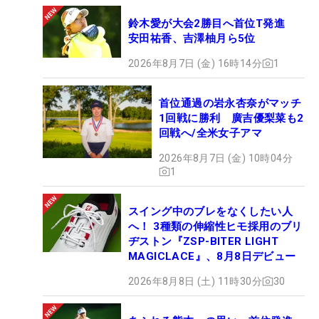
鈴木愛が大会2勝目へ首位T発進
安田祐香、吉澤柚月ら5位
2026年8月7日 (金) 16時14分
1
首位通過の岩永杏奈がマッチ
1回戦に勝利 廣吉優梨菜も2
回戦へ/全米女子アマ
2026年8月7日 (金) 10時04分
1
スイング中のブレをなくしたい人
へ！ 3種類の伸縮性ヒモ採用のブリ
ヂストン『ZSP-BITER LIGHT
MAGICLACE』、8月8日デビュー
2026年8月8日 (土) 11時30分
30