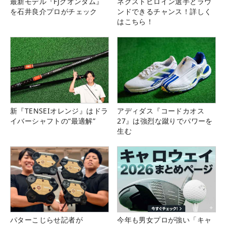
最新モデル『FJクオンタム』
ネクストヒロイン選手とラウ
を石井良介プロがチェック
ンドできるチャンス！詳しく
はこちら！
新『TENSEIオレンジ』はドラ
アディダス『コードカオス
イバーシャフトの“最適解”
27』は強烈な蹴りでパワーを
生む
パターこじらせ記者が
今年も男女プロが強い「キャ