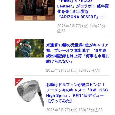
「PING」×「ECCO
Leather」がコラボ！ 経年変
化を楽しむ上質な
『ARIZONA DESERT』コレ
クション、9月15日限定デビ
2026年8月7日 (金) 14時28分
ュー
64
米通算13勝の元世界1位がキャリア
初、プレーオフ進出逃す 18年連
続出場記録も終止符「何事も永遠に
続けられない」
2026年8月8日 (土) 10時00分
1
お助けドルフィンが激スピンに！
ノーメッキのキャスコ『DW-125G
High Spin』、9月11日デビュー
【打ってみた】
2026年8月7日 (金) 18時36分
33