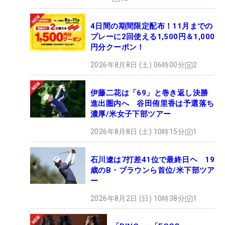
4日間の期間限定配布！11月までの
プレーに2回使える1,500円＆1,000
円分クーポン！
2026年8月8日 (土) 06時00分
2
伊藤二花は「69」と巻き返し決勝
進出圏内へ 谷田侑里香は予選落ち
濃厚/米女子下部ツアー
2026年8月8日 (土) 10時15分
1
石川遼は7打差41位で最終日ヘ 19
歳のB・ブラウンら首位/米下部ツア
ー
2026年8月2日 (日) 10時38分
1