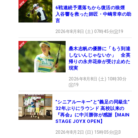
6戦連続予選落ちから復活の狼煙
入谷響を救った師匠・中嶋常幸の助
言
2026年8月8日 (土) 07時45分
19
桑木志帆の優勝に「もう到達
しないんじゃないか」 全英
帰りの永井花奈が受け止めた
現実
2026年8月8日 (土) 10時30分
19
”シニアルーキー”と“義足の同級生”
32年ぶりにラウンド 高校以来の
『再会』に中川勝弥が感謝【MAIN
STAGE JOYX OPEN】
2026年8月2日 (日) 15時05分
3