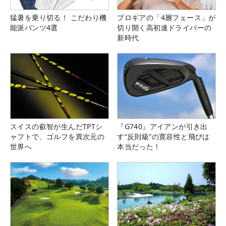
猛暑を乗り切る！ こだわり機
プロギアの「4層フェース」が
能派パンツ4選
切り開く高初速ドライバーの
新時代
スイスの叡智が生んだTPTシ
『G740』アイアンが引き出
ャフトで、ゴルフを異次元の
す“反則級”の寛容性と飛びは
世界へ
本当だった！