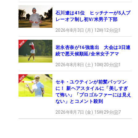
石川遼は41位 ヒッチナーが5人プ
レーオフ制し初V/米男子下部
2026年8月3日 (月) 12時12分
1
岩永杏奈が16強進出 大会は3日連
続で悪天候順延/全米女子アマ
2026年8月8日 (土) 10時20分
1
セキ・ユウティンが前髪パッツン
に！ 新ヘアスタイルに「美しすぎ
て怖い」「プロゴルファーには見え
ない」とコメント殺到
2026年8月7日 (金) 15時29分
7