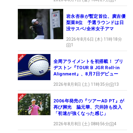
岩永杏奈が暫定首位、廣吉優
梨菜8位 予選ラウンドは日
没サスペ/全米女子アマ
2026年8月6日 (木) 11時18分
1
全周アライメントを初搭載！ ブリ
ヂストン『TOUR B JGR Roll-in
Alignment』、8月7日デビュー
2026年8月8日 (土) 11時35分
13
2006年発売の『ツアーAD PT』が
再び脚光 脇元華、穴井詩も投入
「初速が強くなった感じ」
2026年8月8日 (土) 08時56分
4