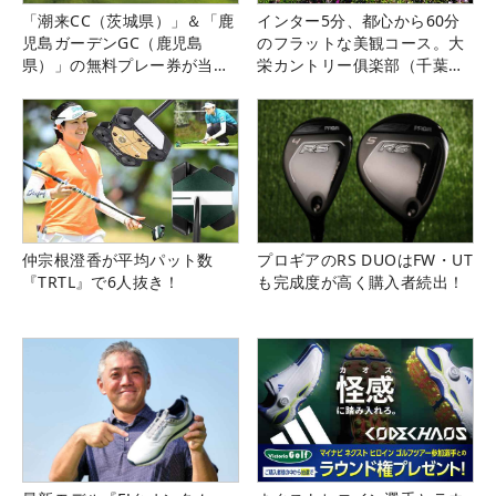
「潮来CC（茨城県）」＆「鹿
インター5分、都心から60分
児島ガーデンGC（鹿児島
のフラットな美観コース。大
県）」の無料プレー券が当た
栄カントリー俱楽部（千葉
る！！
県）
仲宗根澄香が平均パット数
プロギアのRS DUOはFW・UT
『TRTL』で6人抜き！
も完成度が高く購入者続出！