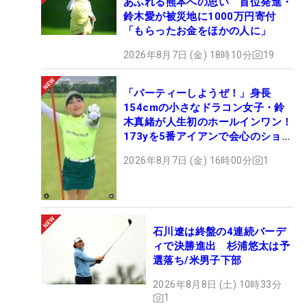
あふれる熊本への思い 首位発進・
鈴木愛が被災地に1000万円寄付
「もらったお金をほかの人に」
2026年8月7日 (金) 18時10分
19
「パーティーしようぜ！」身長
154cmの小さなドラコン女子・鈴
木真緒が人生初のホールインワン！
173yを5番アイアンで会心のショッ
ト
2026年8月7日 (金) 16時00分
1
石川遼は終盤の4連続バーデ
ィで決勝進出 杉浦悠太は予
選落ち/米男子下部
2026年8月8日 (土) 10時33分
1