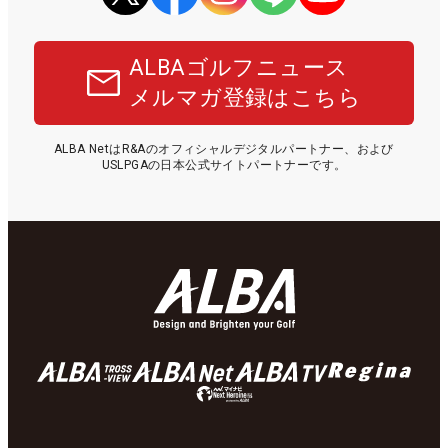
ALBAゴルフニュース
メルマガ登録はこちら
ALBA NetはR&Aのオフィシャルデジタルパートナー、および
USLPGAの日本公式サイトパートナーです。