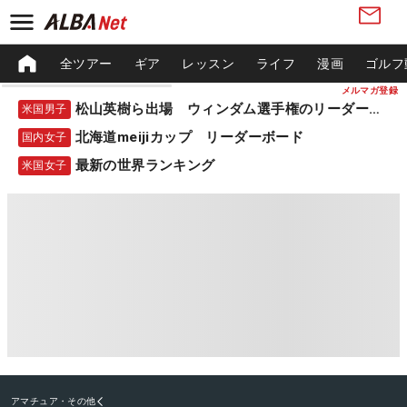
全ツアー
ギア
レッスン
ライフ
漫画
ゴルフ
メルマガ登録
松山英樹ら出場 ウィンダム選手権のリーダーボード
米国男子
北海道meijiカップ リーダーボード
国内女子
最新の世界ランキング
米国女子
アマチュア・その他