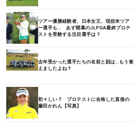
ツアー優勝経験者、日本女王、現役米ツア
ー選手も… あす開幕のJLPGA最終プロテ
ストを受験する注目選手は？
去年受かった選手たちの名前と顔は…もう覚
えましたよね？
初々しい？ プロテストに合格した直後の
藤田かれん【写真】