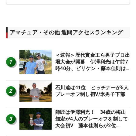
アマチュア・その他 週間アクセスランキング
＜速報＞歴代賞金王ら男子プロ出
1
場大会が開幕 伊澤利光は午前7
時40分、ビリケン・藤本佳則は
午前9時30分にティオフ【MAIN
STAGE JOYX OPEN】
石川遼は41位 ヒッチナーが5人
2
プレーオフ制し初V/米男子下部
師匠は伊澤利光！ 34歳の梅山
3
知宏が4人のプレーオフを制して
大会初V 藤本佳則らが2位
【MAIN STAGE JOYX OPEN】