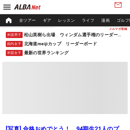
全ツアー
ギア
レッスン
ライフ
漫画
ゴルフ
メルマガ登録
松山英樹ら出場 ウィンダム選手権のリーダーボード
米国男子
北海道meijiカップ リーダーボード
国内女子
最新の世界ランキング
米国女子
[写真] 合格おめでとう！ 94期生21人のプ