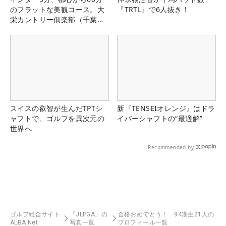
のフラットな美観コース。大
『TRTL』で6人抜き！
栄カントリー俱楽部（千葉
県）
スイスの叡智が生んだTPTシ
新『TENSEIオレンジ』はドラ
ャフトで、ゴルフを異次元の
イバーシャフトの“最適解”
世界へ
Recommended by
ゴルフ総合サイト
「JLPGA」の
合格おめでとう！ 94期生21人の
ALBA Net
写真一覧
プロフィール一覧