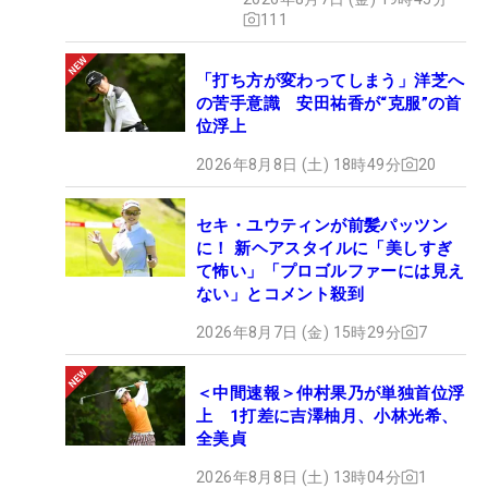
111
「打ち方が変わってしまう」洋芝へ
の苦手意識 安田祐香が“克服”の首
位浮上
2026年8月8日 (土) 18時49分
20
セキ・ユウティンが前髪パッツン
に！ 新ヘアスタイルに「美しすぎ
て怖い」「プロゴルファーには見え
ない」とコメント殺到
2026年8月7日 (金) 15時29分
7
＜中間速報＞仲村果乃が単独首位浮
上 1打差に吉澤柚月、小林光希、
全美貞
2026年8月8日 (土) 13時04分
1