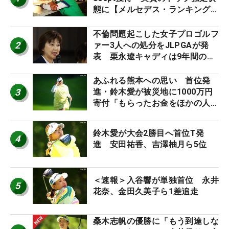
態に【メルセデス・ランキング番
外編】
不倫問題起こした女子プロゴルフ
2
ァー3人への処分をJLPGAが発
表 栗永遼キャディは9年間の立
ち入り禁止
あふれる熊本への思い 首位発
3
進・鈴木愛が被災地に1000万円
寄付「もらったお金をほかの人
に」
鈴木愛が大会2勝目へ首位T発
4
進 安田祐香、吉澤柚月ら5位
＜速報＞入谷響が単独首位 永井
5
花奈、金田久美子ら1差追走
桑木志帆の優勝に「もう到達しな