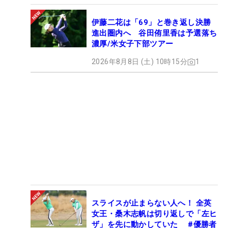
伊藤二花は「69」と巻き返し決勝
進出圏内へ 谷田侑里香は予選落ち
濃厚/米女子下部ツアー
2026年8月8日 (土) 10時15分
1
スライスが止まらない人へ！ 全英
女王・桑木志帆は切り返しで「左ヒ
ザ」を先に動かしていた #優勝者