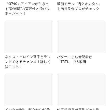
『G740』アイアンが引き出
最新モデル『FJクオンタム』
す“反則級”の寛容性と飛びは
を石井良介プロがチェック
本当だった！
ネクストヒロイン選手とラウ
パターこじらせ記者が
ンドできるチャンス！詳しく
「TRTL」で大改善
はこちら！
インター5分、都心から60分
仲宗根澄香が平均パット数