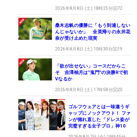
2026年8月8日 (土) 18時25分
72
桑木志帆の優勝に「もう到達しない
んじゃないか」 全英帰りの永井花
奈が受け止めた現実
2026年8月8日 (土) 10時30分
19
「欲が出せない」コースだからこ
そ 吉澤柚月は“鬼門”の決勝Rで初
Vなるか
2026年8月8日 (土) 17時58分
20
ゴルフウェアとは一味違うギ
ャップにノックアウト！ ファ
ンが惚れ直した「ドレス姿が
完璧すぎる女子プロ」神10
2026年8月7日 (金) 19時45分