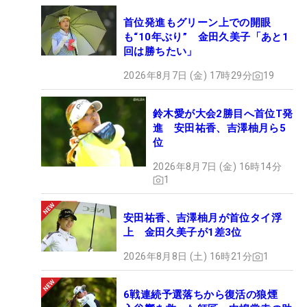
首位発進もグリーン上での開眼
も“10年ぶり” 金田久美子「あと1
回は勝ちたい」
2026年8月7日 (金) 17時29分
19
鈴木愛が大会2勝目へ首位T発
進 安田祐香、吉澤柚月ら5
位
2026年8月7日 (金) 16時14分
1
安田祐香、吉澤柚月が首位タイ浮
上 金田久美子が1差3位
2026年8月8日 (土) 16時21分
1
6戦連続予選落ちから復活の狼煙