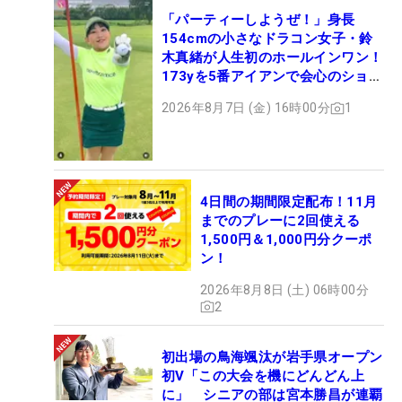
「パーティーしようぜ！」身長
154cmの小さなドラコン女子・鈴
木真緒が人生初のホールインワン！
173yを5番アイアンで会心のショッ
ト
2026年8月7日 (金) 16時00分
1
4日間の期間限定配布！11月
までのプレーに2回使える
1,500円＆1,000円分クーポ
ン！
2026年8月8日 (土) 06時00分
2
初出場の鳥海颯汰が岩手県オープン
初V「この大会を機にどんどん上
に」 シニアの部は宮本勝昌が連覇