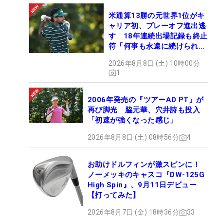
米通算13勝の元世界1位がキ
ャリア初、プレーオフ進出逃
す 18年連続出場記録も終止
符「何事も永遠に続けられな
い」
2026年8月8日 (土) 10時00分
1
2006年発売の『ツアーAD PT』が
再び脚光 脇元華、穴井詩も投入
「初速が強くなった感じ」
2026年8月8日 (土) 08時56分
4
お助けドルフィンが激スピンに！
ノーメッキのキャスコ『DW-125G
High Spin』、9月11日デビュー
【打ってみた】
2026年8月7日 (金) 18時36分
33