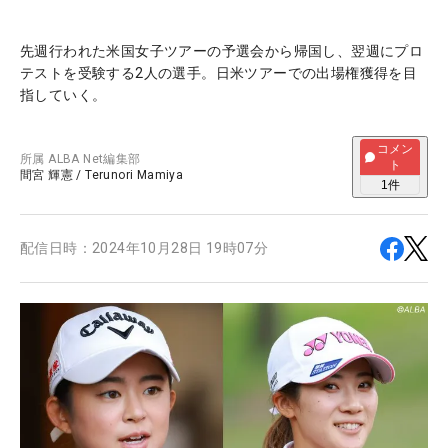
先週行われた米国女子ツアーの予選会から帰国し、翌週にプロ
テストを受験する2人の選手。日米ツアーでの出場権獲得を目
指していく。
コメン
所属
ALBA Net編集部
ト
間宮 輝憲
/
Terunori Mamiya
1
件
配信日時：
2024年10月28日 19時07分