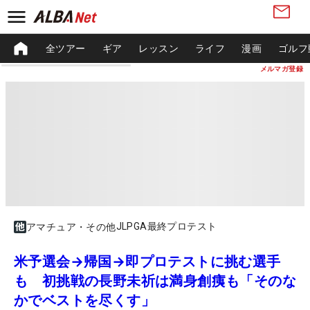
全ツアー
ギア
レッスン
ライフ
漫画
ゴルフ
メルマガ登録
JLPGA最終プロテスト
アマチュア・その他
米予選会→帰国→即プロテストに挑む選手
も 初挑戦の長野未祈は満身創痍も「そのな
かでベストを尽くす」