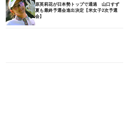
磨いてきた。文武両道の生活を送ってきたが、今年
原英莉花が日本勢トップで通過 山口すず
大学を卒業。「今は毎日、練習やトレーニングもで
夏も最終予選会進出決定【米女子2次予選
会】
きて、24時間ゴルフのことを考えてやっています
ね」。ツアープロの生活も充実している。それだけ
に来年の“職場”がかかった戦いを前に発症したケガ
に悔しさはあるが、「そのなかでもベストを尽くそ
う」と前を向き、合格へ集中力を研ぎ澄ます。
そしてもうひとりが、山口すず夏。かつて米国女子
ツアーでプレーした24歳は、返り咲きを目指し先週
の予選会を突破。12月5～9日に米アラバマ州で開か
れる最終予選会への進出を決めた。帰国したのはプ
ロテスト2日前の27日（日）夕方だが、「体調はい
まのところ問題ないです」と28日には長野らととも
に18ホールの調整も行った。
これが3度目の最終プロテスト挑戦になるが、「意