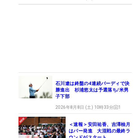
石川遼は終盤の4連続バーディで決
勝進出 杉浦悠太は予選落ち/米男
子下部
2026年8月8日 (土) 10時33分
1
＜速報＞安田祐香、吉澤柚月
はパー発進 大混戦の最終ラ
ウンドがスタート