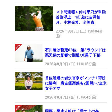
＜中間速報＞仲村果乃が単独
首位浮上 1打差に吉澤柚
月、小林光希、全美貞
2026年8月8日 (土) 13時04分
1
石川遼は暫定68位 第3ラウンドは
悪天候の影響で順延/米男子下部
2026年8月9日 (日) 11時15分
1
首位通過の岩永杏奈がマッチ1回戦
に勝利 廣吉優梨菜も2回戦へ/全米
女子アマ
2026年8月7日 (金) 10時04分
1
同郷・桑木志帆は「雲の上の存