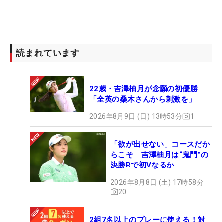
識している試合ですし緊張もすると思うけど、今、
自分が持っている力を発揮するだけ」と、人事を尽
くし天命を待つ。「（先週の予選会は）プレッシャ
ーがかかる最終日にアンダーを出せたり収穫はあっ
読まれています
た。疲れがないといったらウソになる。集中力を切
らさずにいけるかが勝負所かなと思います」。こう
22歳・吉澤柚月が念願の初優勝
して日本ツアーへの参戦権をつかむつもりだ。
「全英の桑木さんから刺激を」
「欲は出さずに。アメリカでのプレーは一回忘れ
2026年8月9日 (日) 13時53分
1
る。体調や調子など自分と会話しながらやれば、い
いところにいけると思う。気持ちをコントロールし
「欲が出せない」コースだか
らこそ 吉澤柚月は“鬼門”の
ながらやっていきたい」。最終的には、米国女子ツ
決勝Rで初Vなるか
アーで活躍する姿をイメージするが、今週は合格す
2026年8月8日 (土) 17時58分
ることにすべての力を費やしていく。（文・間宮輝
20
憲）
2組7名以上のプレーに使える！対