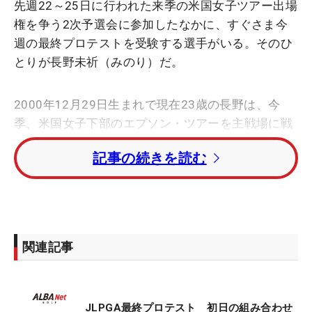
先週22～25日に行われた来季の米国女子ツアー出場
権を争う2次予選会に参加したなかに、すぐさま今
週の最終プロテストを受験する選手がいる。そのひ
とりが長野未祈（みのり）だ。
2000年12月29日生まれで現在23歳の長野は、今
季、米国女子下部のエプソン・ツアーを主戦場に戦
ってきた。ツアー生活と並行して、日本のプロテス
記事の続きを読む
トでも2度の予選会を突破。この最終にたどり着い
た。今回が初の受験となるが、その表情は決して晴
れやかとは言えない。
理由は右足の故障。前部をしびれと痛みが襲い、先
関連記事
週の予選会は2ラウンドを終え棄権した。「練習ラ
ウンドから歩けず、向こうで病院にも行きました。
QT（予選会）だったので出たんですけど、やっぱり
JLPGA最終プロテスト 初日の組み合わせ
ダメで。今週もどうなるか」。もともとシーズン中