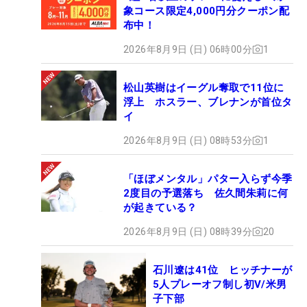
象コース限定4,000円分クーポン配
布中！
2026年8月9日 (日) 06時00分
1
松山英樹はイーグル奪取で11位に
浮上 ホスラー、ブレナンが首位タ
イ
2026年8月9日 (日) 08時53分
1
「ほぼメンタル」パター入らず今季
2度目の予選落ち 佐久間朱莉に何
が起きている？
2026年8月9日 (日) 08時39分
20
石川遼は41位 ヒッチナーが
5人プレーオフ制し初V/米男
子下部