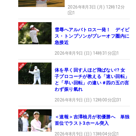
2026年8月3日 (月) 12時12分
1
雪辱へアルバトロス一発！ デイビ
ス・トンプソンがプレーオフ圏内に
急接近
2026年8月9日 (日) 14時31分
1
体を早く回す人ほど飛ばない!? 女
子プロコーチが教える「速い回転」
と「早い回転」の違い #四の五の言
わず振り氣れ
2026年8月9日 (日) 12時00分
31
＜速報＞吉澤柚月が初優勝へ 単独
首位でラスト3ホール突入
2026年8月9日 (日) 13時04分
1