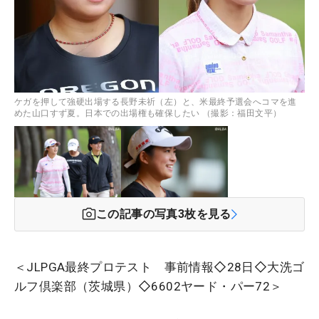
ケガを押して強硬出場する長野未祈（左）と、米最終予選会へコマを進
めた山口すず夏。日本での出場権も確保したい （撮影：福田文平）
この記事の写真
3
枚を見る
＜JLPGA最終プロテスト 事前情報◇28日◇大洗ゴ
ルフ倶楽部（茨城県）◇6602ヤード・パー72＞