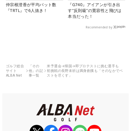
仲宗根澄香が平均パット数
『G740』アイアンが引き出
『TRTL』で6人抜き！
す“反則級”の寛容性と飛びは
本当だった！
Recommended by
ゴルフ総合
「その
米予選会→帰国→即プロテストに挑む選手も
サイト
他」の記
初挑戦の長野未祈は満身創痍も「そのなかでベ
ALBA Net
事一覧
ストを尽くす」