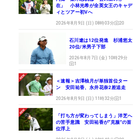
在」 小林光希が全英女王のキャデ
ィとツアー初Vへ
2026年8月9日 (日) 08時03分
20
石川遼は12位発進 杉浦悠太
20位/米男子下部
2026年8月7日 (金) 10時29分
1
＜速報＞吉澤柚月が単独首位ター
ン 安田祐香、永井花奈2差追走
2026年8月9日 (日) 11時32分
1
「打ち方が変わってしまう」洋芝へ
の苦手意識 安田祐香が“克服”の首
位浮上