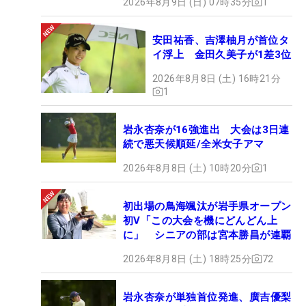
2026年8月9日 (日) 07時35分
1
安田祐香、吉澤柚月が首位タ
イ浮上 金田久美子が1差3位
2026年8月8日 (土) 16時21分
1
岩永杏奈が16強進出 大会は3日連
続で悪天候順延/全米女子アマ
2026年8月8日 (土) 10時20分
1
初出場の鳥海颯汰が岩手県オープン
初V「この大会を機にどんどん上
に」 シニアの部は宮本勝昌が連覇
2026年8月8日 (土) 18時25分
72
岩永杏奈が単独首位発進、廣吉優梨