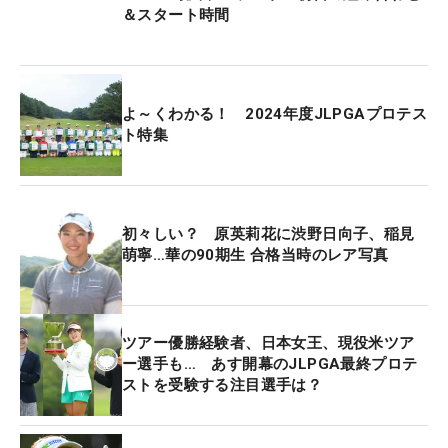
＆スタート時間
から右ヒザや股関節の故障を抱えていたが、それを
かばっているうちに他にも悪影響が出てしまった。
予選会も痛み止めを服用しながらプレーし、不安は
よ～くわかる！ 2024年度JLPGAプロテス
拭えない。最終テスト開始前日は「きょうしか回れ
ト特集
ないので」と18ホールをプレーしたが、ラウンドを
終えるとケアをしてもらうため東京へ向かうなど満
身創痍のなかの強行出場となる。「頑張るしかな
初々しい？ 原英莉花に渋野日向子、稲見
い。なるようになる」。こう自分を鼓舞して、あす
萌寧…華の90期生 合格当時のレア写真
のティへと向かっていく。
長野が脚光を浴びたのが、15歳の時に出場した
ツアー優勝経験者、日本女王、現役米ツア
2016年の「日本女子オープン」。3日目を終え単独
ー選手も… あす開幕のJLPGA最終プロテ
首位に立つなど活躍を見せた。千葉県にある麗澤高
ストを受験する注目選手は？
卒業後に渡米。当初入学した2年制の大学から22年
の夏にオレゴン大に編入し、カレッジゴルフで腕を