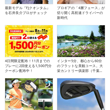
最新モデル『FJクオンタム』
プロギアの「4層フェース」が
を石井良介プロがチェック
切り開く高初速ドライバーの
新時代
4日間限定配布！11月までの
インター5分、都心から60分
プレーに2回使える1,500円分
のフラットな美観コース。大
クーポン配布中！
栄カントリー俱楽部（千葉
県）