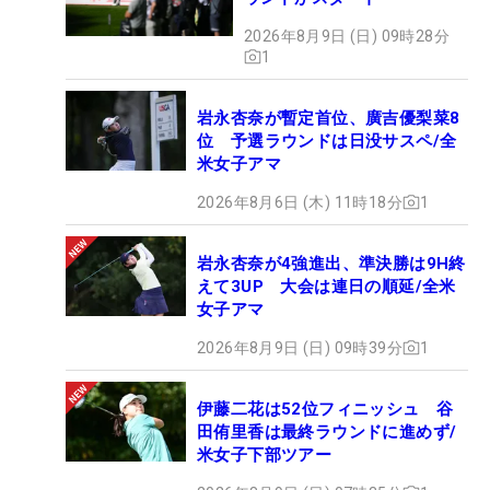
2026年8月9日 (日) 09時28分
1
岩永杏奈が暫定首位、廣吉優梨菜8
位 予選ラウンドは日没サスペ/全
米女子アマ
2026年8月6日 (木) 11時18分
1
岩永杏奈が4強進出、準決勝は9H終
えて3UP 大会は連日の順延/全米
女子アマ
2026年8月9日 (日) 09時39分
1
伊藤二花は52位フィニッシュ 谷
田侑里香は最終ラウンドに進めず/
米女子下部ツアー