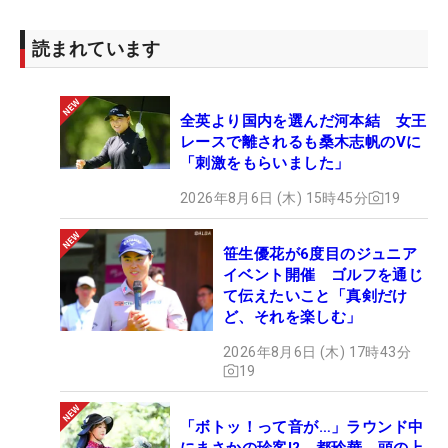
読まれています
全英より国内を選んだ河本結 女王
レースで離されるも桑木志帆のVに
「刺激をもらいました」
2026年8月6日 (木) 15時45分
19
笹生優花が6度目のジュニア
イベント開催 ゴルフを通じ
て伝えたいこと「真剣だけ
ど、それを楽しむ」
2026年8月6日 (木) 17時43分
19
「ボトッ！って音が…」ラウンド中
にまさかの珍客!? 都玲華、頭の上