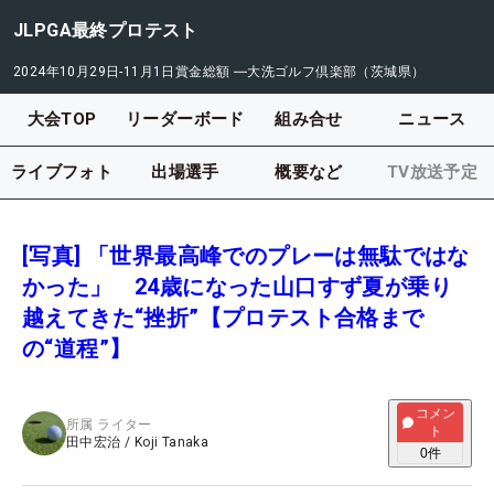
JLPGA最終プロテスト
2024年10月29日-11月1日
賞金総額
―
大洗ゴルフ倶楽部（茨城県）
大会TOP
リーダーボード
組み合せ
ニュース
ライブフォト
出場選手
概要など
TV放送予定
[写真] 「世界最高峰でのプレーは無駄ではな
かった」 24歳になった山口すず夏が乗り
越えてきた“挫折”【プロテスト合格まで
の“道程”】
コメン
所属
ライター
ト
田中宏治
/
Koji Tanaka
0
件