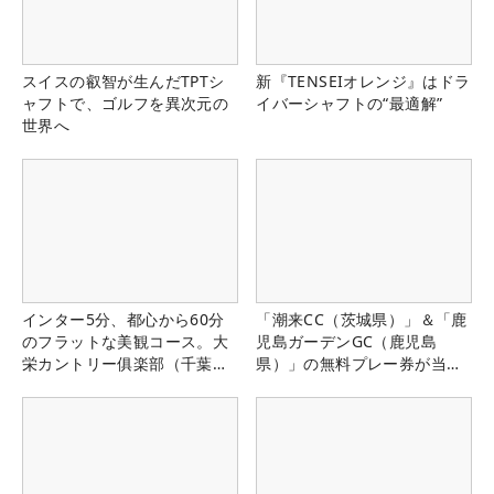
スイスの叡智が生んだTPTシ
新『TENSEIオレンジ』はドラ
ャフトで、ゴルフを異次元の
イバーシャフトの“最適解”
世界へ
インター5分、都心から60分
「潮来CC（茨城県）」＆「鹿
のフラットな美観コース。大
児島ガーデンGC（鹿児島
栄カントリー俱楽部（千葉
県）」の無料プレー券が当た
県）
る！！