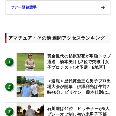
→
ツアー登録選手
アマチュア・その他 週間アクセスランキング
黄金世代の杉原彩花が単独トップ
1
通過 橋本美月も2位で突破【女
子プロテスト1次予選・E地区】
＜速報＞歴代賞金王ら男子プロ出
2
場大会が開幕 伊澤利光は午前7
時40分、ビリケン・藤本佳則は
午前9時30分にティオフ【MAIN
STAGE JOYX OPEN】
石川遼は41位 ヒッチナーが5人
3
プレーオフ制し初V/米男子下部