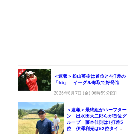
＜速報＞松山英樹は首位と4打差の
「65」 イーグル奪取で好発進
2026年8月7日 (金) 06時59分
1
＜速報＞最終組がハーフター
ン 出水田大二郎らが首位グ
ループ 藤本佳則は1打差5
位 伊澤利光は52位タイ