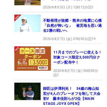
2026年8月3日 (月) 12時12分
1
不動裕理が故郷・熊本の地震に心痛
「自然が怖いな」 被災地を思い過
去2勝の戦いへ
2026年8月7日 (金) 07時50分
19
11月までのプレーに使える！
対象コース限定3,500円分ク
ーポン配布中！
2026年8月7日 (金) 06時00分
1
師匠は伊澤利光！ 34歳の梅山知
宏が4人のプレーオフを制して大会
初V 藤本佳則らが2位【MAIN
STAGE JOYX OPEN】