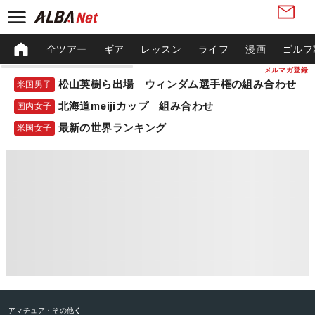
全ツアー
ギア
レッスン
ライフ
漫画
ゴルフ
メルマガ登録
松山英樹ら出場 ウィンダム選手権の組み合わせ
米国男子
北海道meijiカップ 組み合わせ
国内女子
最新の世界ランキング
米国女子
アマチュア・その他