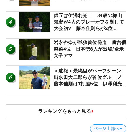
師匠は伊澤利光！ 34歳の梅山
4
知宏が4人のプレーオフを制して
大会初V 藤本佳則らが2位
【MAIN STAGE JOYX OPEN】
岩永杏奈が単独首位発進、廣吉優
5
梨菜4位 日本勢6人が出場/全米
女子アマ
＜速報＞最終組がハーフターン
6
出水田大二郎らが首位グループ
藤本佳則は1打差5位 伊澤利光
は52位タイ【MAIN STAGE
JOYX OPEN】
ランキングをもっと見る
ページ上部へ