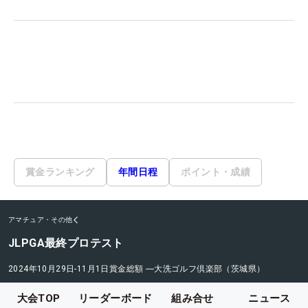
賞金ランキング
年間日程
ポイント・成績
アマチュア・その他
JLPGA最終プロテスト
2024年10月29日-11月1日
賞金総額
―
大洗ゴルフ倶楽部（茨城県）
大会TOP
リーダーボード
組み合せ
ニュース