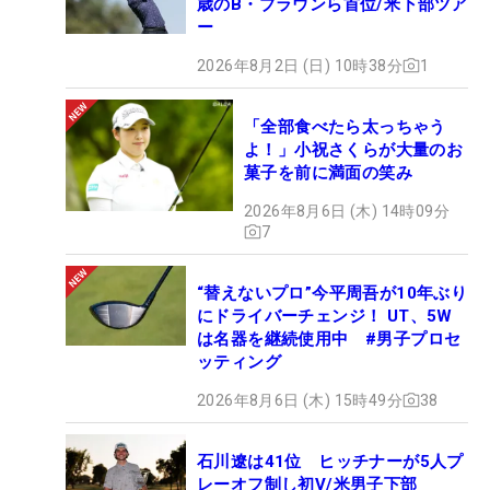
歳のB・ブラウンら首位/米下部ツア
ー
2026年8月2日 (日) 10時38分
1
「全部食べたら太っちゃう
よ！」小祝さくらが大量のお
菓子を前に満面の笑み
2026年8月6日 (木) 14時09分
7
“替えないプロ”今平周吾が10年ぶり
にドライバーチェンジ！ UT、5W
は名器を継続使用中 #男子プロセ
ッティング
2026年8月6日 (木) 15時49分
38
石川遼は41位 ヒッチナーが5人プ
レーオフ制し初V/米男子下部