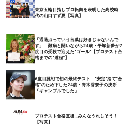
東京五輪目指しプロ転向を表明した高校時
代の山口すず夏【写真】
「通過点っていう言葉は好きじゃないんで
す」 難病と闘いながら24歳・平塚新夢が7
度目の受験で迎えた“ゴール”【プロテスト合
格までの“道程”】
6度目挑戦で初の最終テスト “安定”捨て“合
格”のため下した24歳・青木香奈子の決断
「ギャンブルでした」
プロテスト合格直後…みんなうれしそう！
【写真】