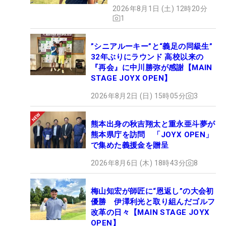
【MAIN STAGE JOYX
2026年8月1日 (土) 12時20分
OPEN】
1
”シニアルーキー”と“義足の同級生”
32年ぶりにラウンド 高校以来の
『再会』に中川勝弥が感謝【MAIN
STAGE JOYX OPEN】
2026年8月2日 (日) 15時05分
3
熊本出身の秋吉翔太と重永亜斗夢が
熊本県庁を訪問 「JOYX OPEN」
で集めた義援金を贈呈
2026年8月6日 (木) 18時43分
8
梅山知宏が師匠に“恩返し”の大会初
優勝 伊澤利光と取り組んだゴルフ
改革の日々【MAIN STAGE JOYX
OPEN】