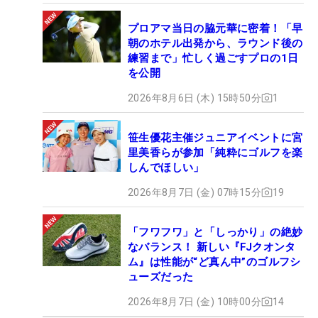
プロアマ当日の脇元華に密着！「早
朝のホテル出発から、ラウンド後の
練習まで」忙しく過ごすプロの1日
を公開
2026年8月6日 (木) 15時50分
1
笹生優花主催ジュニアイベントに宮
里美香らが参加「純粋にゴルフを楽
しんでほしい」
2026年8月7日 (金) 07時15分
19
「フワフワ」と「しっかり」の絶妙
なバランス！ 新しい『FJクオンタ
ム』は性能が“ど真ん中”のゴルフシ
ューズだった
2026年8月7日 (金) 10時00分
14