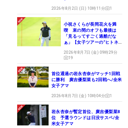
2026年8月2日 (日) 10時11分
1
小祝さくらが長岡花火を満
喫 束の間のオフも最後は
「見るってすごく過酷だな
ぁ」【女子ツアーの“ヒトネ
タ”】
2026年8月7日 (金) 09時29分
19
首位通過の岩永杏奈がマッチ1回戦
に勝利 廣吉優梨菜も2回戦へ/全米
女子アマ
2026年8月7日 (金) 10時04分
1
岩永杏奈が暫定首位、廣吉優梨菜8
位 予選ラウンドは日没サスペ/全
米女子アマ