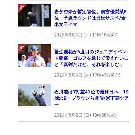
岩永杏奈が暫定首位、廣吉優梨菜8
位 予選ラウンドは日没サスペ/全
米女子アマ
2026年8月6日 (木) 11時18分
1
笹生優花が6度目のジュニアイベン
ト開催 ゴルフを通じて伝えたいこ
と「真剣だけど、それを楽しむ」
2026年8月6日 (木) 17時43分
19
石川遼は7打差41位で最終日ヘ 19
歳のB・ブラウンら首位/米下部ツア
ー
2026年8月2日 (日) 10時38分
1