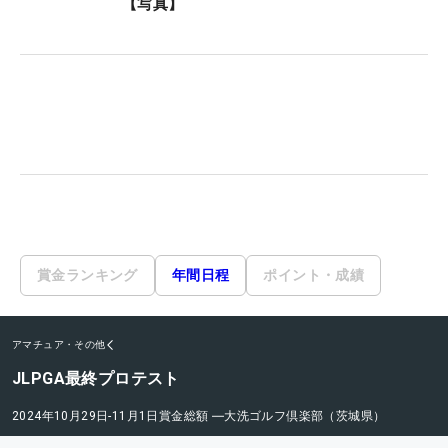
【写真】
賞金ランキング
年間日程
ポイント・成績
アマチュア・その他
JLPGA最終プロテスト
2024年10月29日-11月1日
賞金総額
―
大洗ゴルフ倶楽部（茨城県）