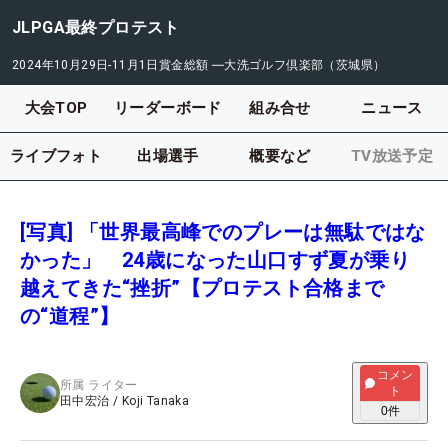
JLPGA最終プロテスト
2024年10月29日-11月1日
賞金総額
―
大洗ゴルフ倶楽部（茨城県）
大会TOP
リーダーボード
組み合せ
ニュース
ライブフォト
出場選手
概要など
TV放送予定
[写真] 「世界最高峰でのプレーは無駄ではな
かった」 24歳になった山口すず夏が乗り
越えてきた“挫折”【プロテスト合格まで
の“道程”】
コメン
所属
ライター
ト
田中宏治
/
Koji Tanaka
0
件