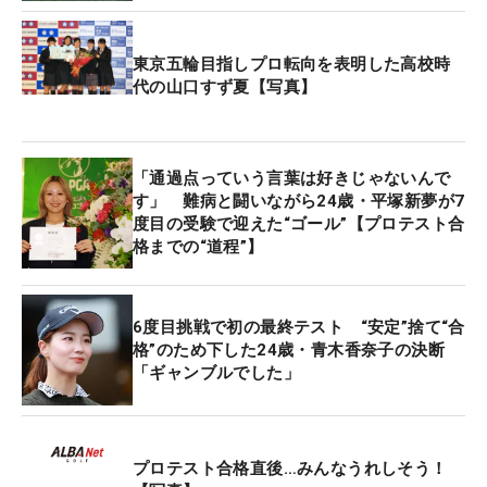
東京五輪目指しプロ転向を表明した高校時
代の山口すず夏【写真】
「通過点っていう言葉は好きじゃないんで
す」 難病と闘いながら24歳・平塚新夢が7
度目の受験で迎えた“ゴール”【プロテスト合
格までの“道程”】
6度目挑戦で初の最終テスト “安定”捨て“合
格”のため下した24歳・青木香奈子の決断
「ギャンブルでした」
プロテスト合格直後…みんなうれしそう！