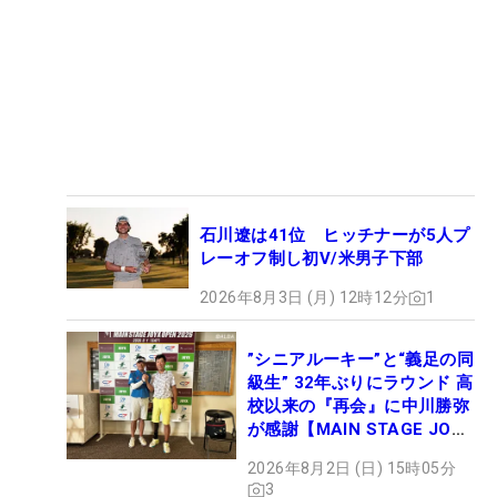
石川遼は41位 ヒッチナーが5人プ
レーオフ制し初V/米男子下部
2026年8月3日 (月) 12時12分
1
”シニアルーキー”と“義足の同
級生” 32年ぶりにラウンド 高
校以来の『再会』に中川勝弥
が感謝【MAIN STAGE JOYX
OPEN】
2026年8月2日 (日) 15時05分
3