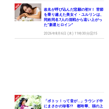
改名が呼び込んだ悲願の初V！ 苦節
を乗り越えた美女イ・ユルリンは、
同姓同名7人の混戦から這い上がっ
た“新星ヒロイン”
2026年8月6日 (木) 11時30分
15
「ボトッ！って音が…」ラウンド中
にまさかの珍客!? 都玲華、頭の上