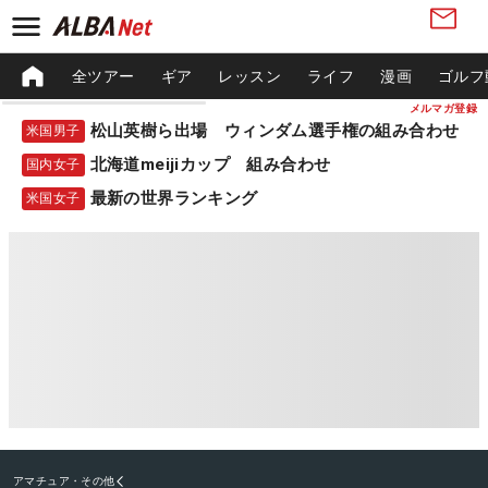
全ツアー
ギア
レッスン
ライフ
漫画
ゴルフ
メルマガ登録
松山英樹ら出場 ウィンダム選手権の組み合わせ
米国男子
北海道meijiカップ 組み合わせ
国内女子
最新の世界ランキング
米国女子
アマチュア・その他