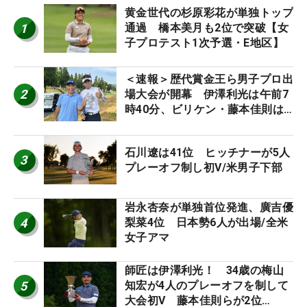
黄金世代の杉原彩花が単独トップ
1
通過 橋本美月も2位で突破【女
子プロテスト1次予選・E地区】
＜速報＞歴代賞金王ら男子プロ出
2
場大会が開幕 伊澤利光は午前7
時40分、ビリケン・藤本佳則は
午前9時30分にティオフ【MAIN
STAGE JOYX OPEN】
石川遼は41位 ヒッチナーが5人
3
プレーオフ制し初V/米男子下部
岩永杏奈が単独首位発進、廣吉優
4
梨菜4位 日本勢6人が出場/全米
女子アマ
師匠は伊澤利光！ 34歳の梅山
5
知宏が4人のプレーオフを制して
大会初V 藤本佳則らが2位