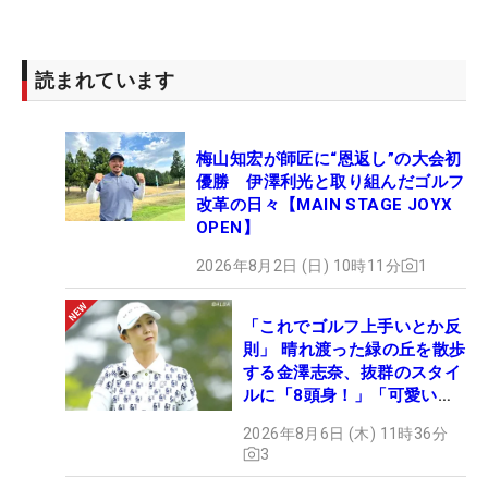
読まれています
梅山知宏が師匠に“恩返し”の大会初
優勝 伊澤利光と取り組んだゴルフ
改革の日々【MAIN STAGE JOYX
OPEN】
2026年8月2日 (日) 10時11分
1
「これでゴルフ上手いとか反
則」 晴れ渡った緑の丘を散歩
する金澤志奈、抜群のスタイ
ルに「8頭身！」「可愛いに
も程がある」
2026年8月6日 (木) 11時36分
3