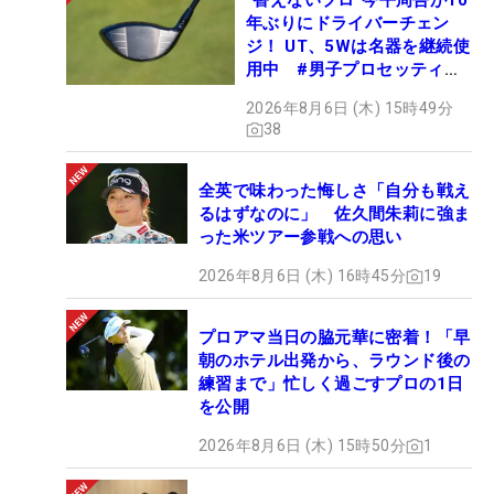
“替えないプロ”今平周吾が10
年ぶりにドライバーチェン
ジ！ UT、5Wは名器を継続使
用中 #男子プロセッティン
グ
2026年8月6日 (木) 15時49分
38
全英で味わった悔しさ「自分も戦え
るはずなのに」 佐久間朱莉に強ま
った米ツアー参戦への思い
2026年8月6日 (木) 16時45分
19
プロアマ当日の脇元華に密着！「早
朝のホテル出発から、ラウンド後の
練習まで」忙しく過ごすプロの1日
を公開
2026年8月6日 (木) 15時50分
1