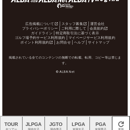
広告掲載について
スタッフ募集
運営会社
プライバシーポリシー
ご利用に際して
会員規約
ガイドライン
特定商取引法に基づく表示
ゴルフ場予約サービス利用規約
マイページサービス利用規約
ポイント利用規約
お問合せ
ヘルプ
サイトマップ
掲載されている全てのコンテンツの無断での転載、転用、コピー等は禁じま
す。
© ALBA Net
TOUR
JLPGA
JGTO
LPGA
PGA
閉じる
全ツアー
国内女子
国内男子
米国女子
米国男子
更新