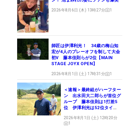
2026年8月6日 (木) 13時27分
1
師匠は伊澤利光！ 34歳の梅山知
宏が4人のプレーオフを制して大会
初V 藤本佳則らが2位【MAIN
STAGE JOYX OPEN】
2026年8月1日 (土) 17時31分
1
＜速報＞最終組がハーフター
ン 出水田大二郎らが首位グ
ループ 藤本佳則は1打差5
位 伊澤利光は52位タイ
【MAIN STAGE JOYX
2026年8月1日 (土) 12時20分
OPEN】
1