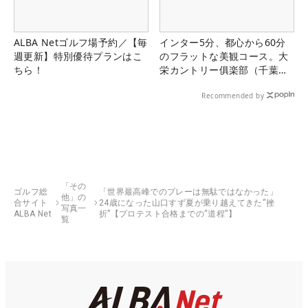
ALBA Netゴルフ場予約／【毎
インター5分、都心から60分
週更新】特別優待プランはこ
のフラットな美観コース。大
ちら！
栄カントリー俱楽部（千葉
県）
Recommended by
「その
ゴルフ総
「世界最高峰でのプレーは無駄ではなかった」
他」の
合サイト
24歳になった山口すず夏が乗り越えてきた“挫
写真一
ALBA Net
折”【プロテスト合格までの“道程”】
覧