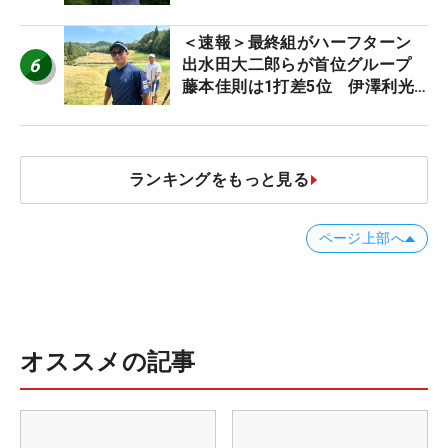
【MAIN STAGE JOYX OPEN】
＜速報＞最終組がハーフターン
6
出水田大二郎らが首位グループ
藤本佳則は1打差5位 伊澤利光
は52位タイ【MAIN STAGE
JOYX OPEN】
ランキングをもっと見る
ページ上部へ
オススメの記事