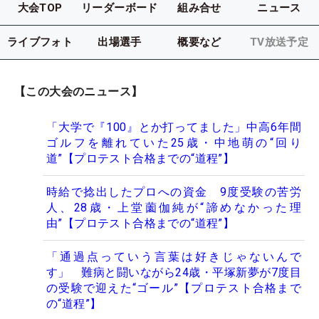
大会TOP
リーダーボード
組み合せ
ニュース
ライブフォト
出場選手
概要など
TV放送予定
【この大会のニュース】
「大学で『100』とか打ってました」中高6年間
ゴルフを離れていた25歳・中地萌の“回り
道”【プロテスト合格までの“道程”】
時給で捻出したプロへの資金 9度受験の苦労
人、28歳・上堂薗伽純が“諦めなかった理
由”【プロテスト合格までの“道程”】
「通過点っていう言葉は好きじゃないんで
す」 難病と闘いながら24歳・平塚新夢が7度目
の受験で迎えた“ゴール”【プロテスト合格まで
の“道程”】