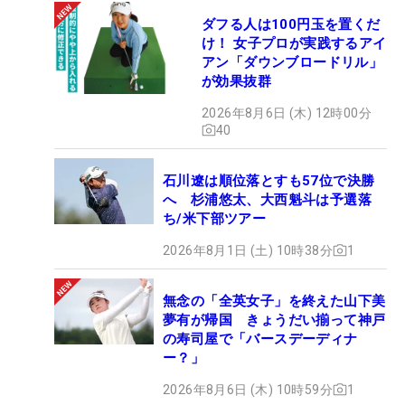
ダフる人は100円玉を置くだ
け！ 女子プロが実践するアイ
アン「ダウンブロードリル」
が効果抜群
2026年8月6日 (木) 12時00分
40
石川遼は順位落とすも57位で決勝
へ 杉浦悠太、大西魁斗は予選落
ち/米下部ツアー
2026年8月1日 (土) 10時38分
1
無念の「全英女子」を終えた山下美
夢有が帰国 きょうだい揃って神戸
の寿司屋で「バースデーディナ
ー？」
2026年8月6日 (木) 10時59分
1