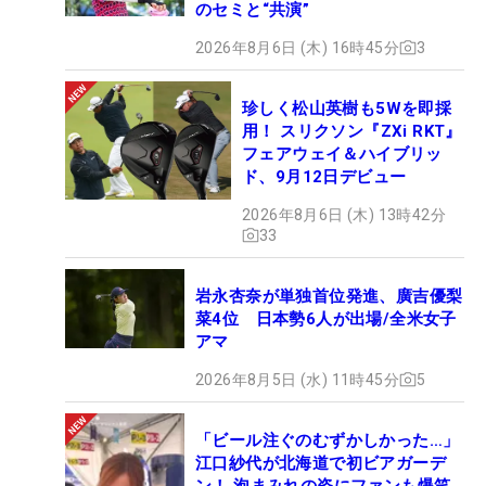
のセミと“共演”
2026年8月6日 (木) 16時45分
3
珍しく松山英樹も5Wを即採
用！ スリクソン『ZXi RKT』
フェアウェイ＆ハイブリッ
ド、9月12日デビュー
2026年8月6日 (木) 13時42分
33
岩永杏奈が単独首位発進、廣吉優梨
菜4位 日本勢6人が出場/全米女子
アマ
2026年8月5日 (水) 11時45分
5
「ビール注ぐのむずかしかった…」
江口紗代が北海道で初ビアガーデ
ン！ 泡まみれの姿にファンも爆笑