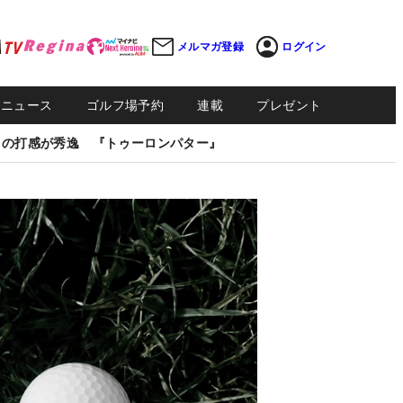
メルマガ登録
ログイン
Sニュース
ゴルフ場予約
連載
プレゼント
しの打感が秀逸 『トゥーロンパター』