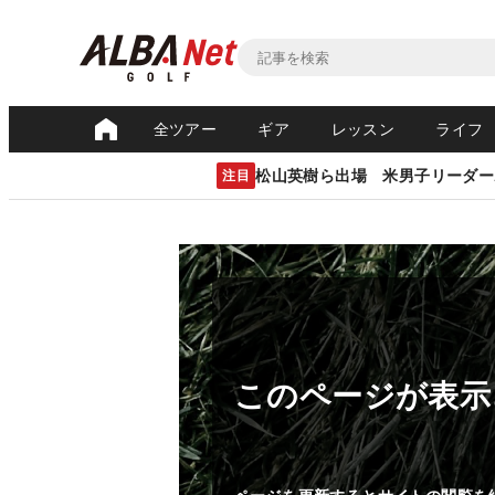
全ツアー
ギア
レッスン
ライフ
松山英樹ら出場 米男子リーダー
注目
このページが表示