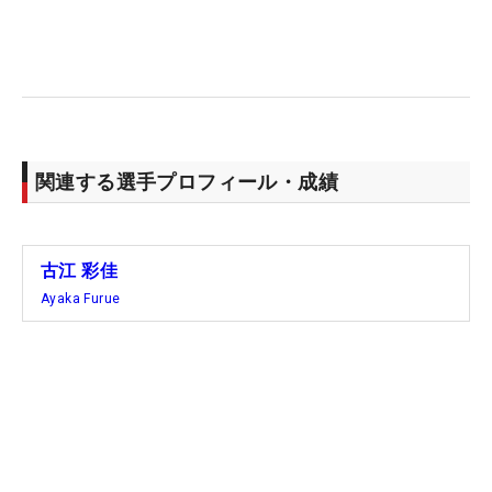
げに成功した自分は、褒めるに値する。
18位のスタートから猛追。「上位まで来られたこと
ですごく自信を持ちながら次もやりたいなとは思
う」とここから続くメジャー3試合に向けても明る
い光がともった。とはいえ、そこはいつもの古江。
関連する選手プロフィール・成績
「気持ちはフラットなままで、いつも通りにできれ
ばいいなと思います」。次戦の「全米女子オープ
ン」に向け、充実感を持って旅立った。（文・高桑
均）
古江 彩佳
Ayaka Furue