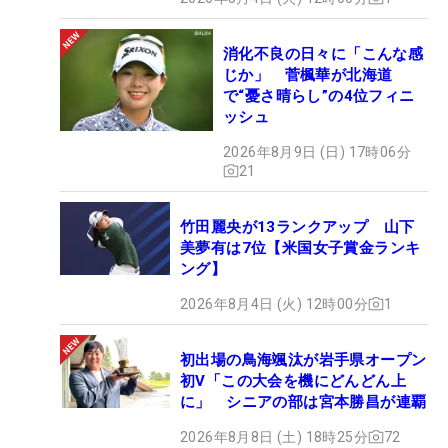
消化不良の日々に「こんな感
じか」 菅楓華が北海道
で“憂さ晴らし”の4位フィニ
ッシュ
2026年8月9日 (日) 17時06分
21
竹田麗央が13ランクアップ 山下
美夢有は7位【米国女子賞金ランキ
ング】
2026年8月4日 (火) 12時00分
1
初出場の鳥海颯汰が岩手県オープン
初V「この大会を機にどんどん上
に」 シニアの部は宮本勝昌が連覇
2026年8月8日 (土) 18時25分
72