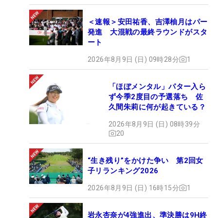
＜速報＞安田祐香、吉澤柚月はパー
発進 大混戦の最終ラウンドがスタ
ート
2026年8月9日 (日) 09時28分
1
「ほぼメンタル」パター入ら
ず今季2度目の予選落ち 佐
久間朱莉に何が起きている？
2026年8月9日 (日) 08時39分
20
“生き残り”をかけた争い 第2回女
子リランキング2026
2026年8月9日 (日) 16時15分
1
岩永杏奈が4強進出、準決勝は9H終