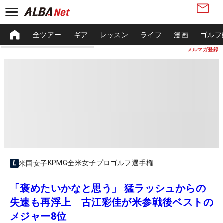
全ツアー
ギア
レッスン
ライフ
漫画
ゴルフ
メルマガ登録
KPMG全米女子プロゴルフ選手権
米国女子
「褒めたいかなと思う」 猛ラッシュからの
失速も再浮上 古江彩佳が米参戦後ベストの
メジャー8位