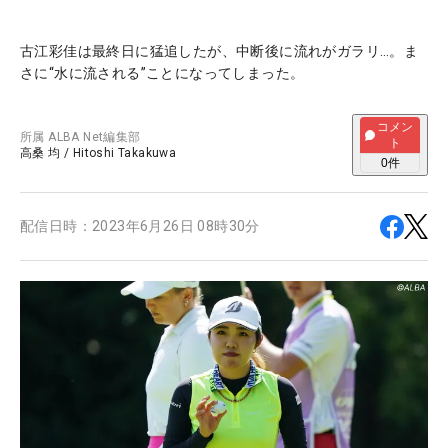
古江彩佳は最終日に猛追したが、中断後に流れがガラリ…。ま
さに“水に流される”ことになってしまった。
コメン
所属
ALBA Net編集部
ト
高桑 均
/
Hitoshi Takakuwa
0
件
配信日時：
2023年6月26日 08時30分