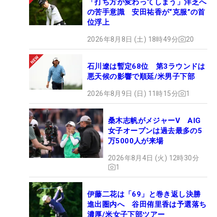
「打ち方が変わってしまう」洋芝へ
の苦手意識 安田祐香が“克服”の首
位浮上
2026年8月8日 (土) 18時49分
20
石川遼は暫定68位 第3ラウンドは
悪天候の影響で順延/米男子下部
2026年8月9日 (日) 11時15分
1
桑木志帆がメジャーV AIG
女子オープンは過去最多の5
万5000人が来場
2026年8月4日 (火) 12時30分
1
伊藤二花は「69」と巻き返し決勝
進出圏内へ 谷田侑里香は予選落ち
濃厚/米女子下部ツアー