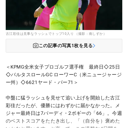
古江彩佳は見事なラッシュでトップ10入り （撮影：南しずか）
この記事の写真
1
枚を見る
＜KPMG全米女子プロゴルフ選手権 最終日◇25日
◇バルタスロールGC ローワーC（米ニュージャージ
ー州）◇6621ヤード・パー71＞
中盤に猛ラッシュを見せて追い上げを開始した古江
彩佳だったが、優勝にはわずかに届かなかった。メ
ジャー最終日は7バーディ・2ボギーの「66」。今週
のベストスコアをたたき出し、「（自分を）褒めた