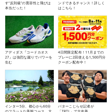
す“反則級”の寛容性と飛びは
ンドできるチャンス！詳しく
本当だった！
はこちら！
アディダス『コードカオス
4日間限定配布！11月までの
27』は強烈な蹴りでパワーを
プレーに2回使える1,500円分
生む
クーポン配布中！
インター5分、都心から60分
パターこじらせ記者が
のフラットな美観コース。大
「TRTL」で大改善