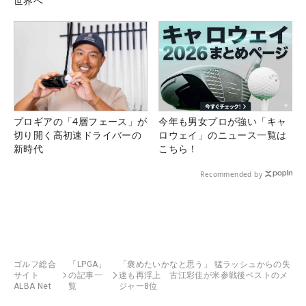
世界へ
プロギアの「4層フェース」が
今年も男女プロが強い「キャ
切り開く高初速ドライバーの
ロウェイ」のニュース一覧は
新時代
こちら！
Recommended by
ゴルフ総合
「LPGA」
「褒めたいかなと思う」 猛ラッシュからの失
サイト
の記事一
速も再浮上 古江彩佳が米参戦後ベストのメ
ALBA Net
覧
ジャー8位