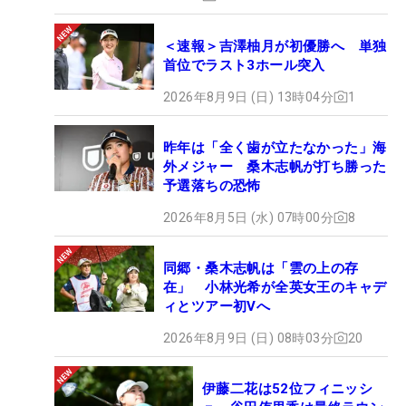
＜速報＞吉澤柚月が初優勝へ 単独
首位でラスト3ホール突入
2026年8月9日 (日) 13時04分
1
昨年は「全く歯が立たなかった」海
外メジャー 桑木志帆が打ち勝った
予選落ちの恐怖
2026年8月5日 (水) 07時00分
8
同郷・桑木志帆は「雲の上の存
在」 小林光希が全英女王のキャデ
ィとツアー初Vへ
2026年8月9日 (日) 08時03分
20
伊藤二花は52位フィニッシ