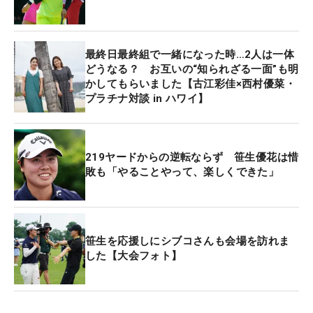
そんな流れを変えたのが雷雲接近による中断。「流
れを止められたということがちょっと悔しいです
し、自分も切り替えがうまくできず、再スタートし
最終日最終組で一緒になった時…2人は一体
どうなる？ お互いの“知られざる一面”も明
てからうまくできなかったところも悔しい」。およ
かしてもらいました【古江彩佳×西村優菜・
そ2時間後の再開は14番パー4から。ここでティショ
プラチナ対談 in ハワイ】
ットを右ラフに入れると、2打目はバンカーとラフ
のあいだのくぼんだ深いラフへ。足場も悪いなか奥
に乗せることしかできずにボギーになった。続く15
219ヤードからの逆転ならず 笹生優花は惜
番でも右へのミスが続き連続でスコアを落として優
敗も「やることやって、楽しくできた」
勝争いから脱落した。
一時は気を落としたが、17番パー5でバーディを奪
取し一矢報いた。終わってみれば優勝者とは3打差
笹生を応援しにシブコさんも会場を訪れま
した【大会フォト】
と開いたが、やりきった感は強い。「KPMGは年々
コースが難しくなっている。そういうコースでうま
く上位争いができたのはすごくうれしい」。追い上