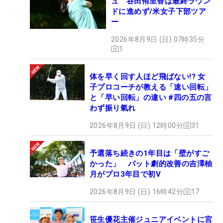
ュ 谷田侑里香は最終ラウン
ドに進めず/米女子下部ツア
ー
2026年8月9日 (日) 07時35分
1
体を早く回す人ほど飛ばない!? 女
子プロコーチが教える「速い回転」
と「早い回転」の違い #四の五の言
わず振り氣れ
2026年8月9日 (日) 12時00分
31
予選落ち続きの1年目は「壁がすご
かった」 パット劇的改善の吉澤柚
月がプロ3年目で初V
2026年8月9日 (日) 16時42分
17
笹生優花主催ジュニアイベントに宮