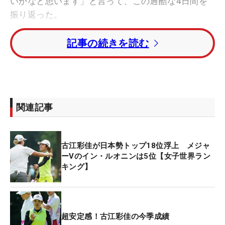
いかなと思います」と言って、この過酷な4日間を
振り返った。
記事の続きを読む
首位と7打差からのスタートで難関1番をバーディ発
進。その後もしっかりとパーを並べると7番のパー5
で2オンに成功した。ここでバーディを奪うと8番、
9番でもショットをピンに絡めて連続バーディ。一
気にリーダーボードを駆け上がっていった。
関連記事
「このままずっと自分がバーディチャンスについて
パターを決めていければ、うまくプレッシャーを与
古江彩佳が日本勢トップ18位浮上 メジャ
えられる。いいゴルフをしていけば、という風には
ーVのイン・ルオニンは5位【女子世界ラン
思ってた」と上位をにらみ、さらにペースを上げ
キング】
た。12番ではロングパット、13番でもピン左の狭い
サイドを果敢に攻めてバーディ。ここで1打差と、
確実に首位の背中が見えた。
超安定感！古江彩佳の今季成績