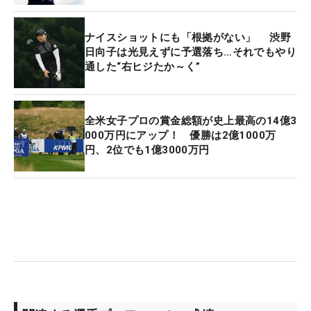
グリーンに乗ってからは十分なスペースがあるた
め、「外すならOK」だったという。
ナイスショットにも「根拠がない」 渋野
日向子は光見えずに予選落ち…それでもやり
通した“右ヒジたか～く”
そこから、あとひと転がりでイーグルという見事な
バンカーショットを見せる。バーディを決めて後続
のイン・ルオニン（中国）を待ったが、ライバルは
全米女子プロの賞金総額が史上最高の14億3
最後に2.5メートルを沈めてかわされた。笹生の優勝
000万円にアップ！ 優勝は2億1000万
は次戦以降に持ち越しとなるも、最後まで見せ場を
円、2位でも1億3000万円
つくった。
「やることをやって結果を待つだけだった」と、後
続のスコアは気にしていなかったというが、状況は
把握していたに違いない。迷いなく打ったティショ
ットや、ピンを果敢に狙った2打目、直接決まって
いてもおかしくなかった3打目と、気合と気持ちの
こもった最終ホールは、今後にもつながる。