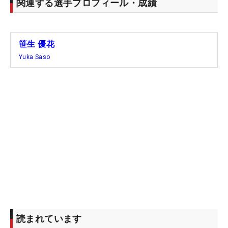
関連する選手プロフィール・成績
2021年の「全米女子オープン」以来となるメジャー
勝利こそ逃したが、「今週はよかったと思います。
やることもしっかりできたし、楽しく先輩方とラウ
笹生 優花
ンドもできたので」と、激戦を明るく振り返った。
Yuka Saso
波に乗ったときの爆発力はいまも健在。次戦は歴代
覇者として挑むメジャー連戦となる。「1週間空く
ので、やることしっかりやって」と整えて、バルタ
スロールで逃した勝利を見つけにペブルビーチへと
向かう。（文・高桑均）
読まれています