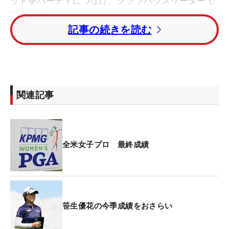
ットをバーディにつなげ、クラブハウスリーダーで
後続を待った。
記事の続きを読む
9番終了後に悪天候による中断を挟んだが、再開後
の10番からアクセルを踏み込んだ。15番までに4バ
ーディで首位タイに並ぶ。ところが16番でバンカー
に入れてボギー。1打ビハインドで迎えた17番パー5
関連記事
でもバーディを奪えず、18番のティに立った。ティ
ショットは打ち下ろしで、飛べば飛ぶほどフェアウ
ェイは狭くなる。だがここで放った一打は、ほかの
選手を圧倒するほどの完ぺきな当たりだった。そこ
全米女子プロ 最終成績
から打ち上げで残りは219ヤード。3番ユーティリテ
ィを握った。
ピンは右奥。キャディのディランさんによると、
笹生優花の今季成績をおさらい
「カットですこし抑えめでちょうどいい距離」。こ
の2打目がまっすぐ左に飛びバンカーへ。それでも