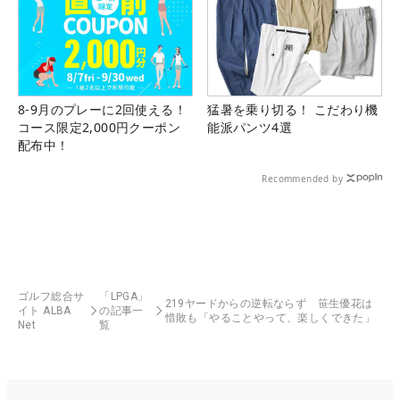
8-9月のプレーに2回使える！
猛暑を乗り切る！ こだわり機
コース限定2,000円クーポン
能派パンツ4選
配布中！
Recommended by
ゴルフ総合サ
「LPGA」
219ヤードからの逆転ならず 笹生優花は
イト ALBA
の記事一
惜敗も「やることやって、楽しくできた」
Net
覧