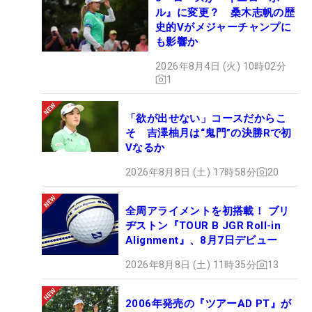
ル』に変更？ 桑木志帆の歴
史的Vがメジャーチャンプに
も影響か
2026年8月4日 (火) 10時02分
1
「欲が出せない」コースだからこ
そ 吉澤柚月は“鬼門”の決勝Rで初
Vなるか
2026年8月8日 (土) 17時58分
20
全周アライメントを初搭載！ ブリ
ヂストン『TOUR B JGR Roll-in
Alignment』、8月7日デビュー
2026年8月8日 (土) 11時35分
13
2006年発売の『ツアーAD PT』が