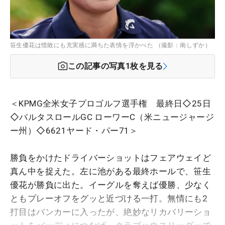
笹生優花は惜敗にも充実感に満ちた表情を浮かべた （撮影：南しずか）
この記事の写真
1
枚を見る
＜KPMG全米女子プロゴルフ選手権 最終日◇25日
◇バルタスロールGC ローワーC（米ニュージャージ
ー州）◇6621ヤード・パー71＞
勝負をかけたドライバーショットはフェアウェイど
真ん中を捉えた。左に池がある最終ホールで、笹生
優花が勝負に出た。イーグルを奪えば優勝、少なく
ともプレーオフをグッと近づける一打。無情にも2
打目はバンカーに入ったが、絶妙なリカバリーショ