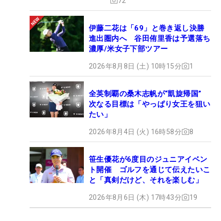
72
伊藤二花は「69」と巻き返し決勝
進出圏内へ 谷田侑里香は予選落ち
濃厚/米女子下部ツアー
2026年8月8日 (土) 10時15分
1
全英制覇の桑木志帆が“凱旋帰国”
次なる目標は「やっぱり女王を狙い
たい」
2026年8月4日 (火) 16時58分
8
笹生優花が6度目のジュニアイベン
ト開催 ゴルフを通じて伝えたいこ
と「真剣だけど、それを楽しむ」
2026年8月6日 (木) 17時43分
19