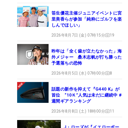
笹生優花主催ジュニアイベントに宮
里美香らが参加「純粋にゴルフを楽
しんでほしい」
2026年8月7日 (金) 07時15分
19
昨年は「全く歯が立たなかった」海
外メジャー 桑木志帆が打ち勝った
予選落ちの恐怖
2026年8月5日 (水) 07時00分
8
話題の新作を抑えて『G440 K』が
首位 “10Ｋ”人気は未だに継続中 #
週間ギアランキング
2026年8月8日 (土) 18時00分
11
J・ローズが『イエローボー