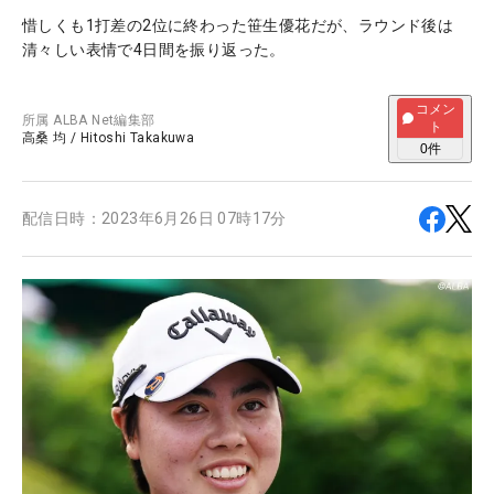
惜しくも1打差の2位に終わった笹生優花だが、ラウンド後は
清々しい表情で4日間を振り返った。
コメン
所属
ALBA Net編集部
ト
高桑 均
/
Hitoshi Takakuwa
0
件
配信日時：
2023年6月26日 07時17分