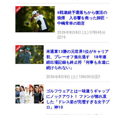
6戦連続予選落ちから復活の
狼煙 入谷響を救った師匠・
中嶋常幸の助言
2026年8月8日 (土) 07時45分
19
米通算13勝の元世界1位がキャリア
初、プレーオフ進出逃す 18年連
続出場記録も終止符「何事も永遠に
続けられない」
2026年8月8日 (土) 10時00分
1
ゴルフウェアとは一味違うギャップ
にノックアウト！ ファンが惚れ直
した「ドレス姿が完璧すぎる女子プ
ロ」神10