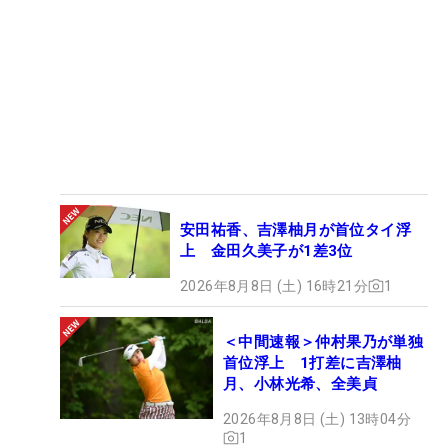
安田祐香、吉澤柚月が首位タイ浮
上 金田久美子が1差3位
2026年8月8日 (土) 16時21分
1
＜中間速報＞仲村果乃が単独
首位浮上 1打差に吉澤柚
月、小林光希、全美貞
2026年8月8日 (土) 13時04分
1