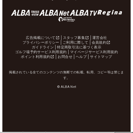
広告掲載について
スタッフ募集
運営会社
プライバシーポリシー
ご利用に際して
会員規約
ガイドライン
特定商取引法に基づく表示
ゴルフ場予約サービス利用規約
マイページサービス利用規約
ポイント利用規約
お問合せ
ヘルプ
サイトマップ
掲載されている全てのコンテンツの無断での転載、転用、コピー等は禁じま
す。
© ALBA Net