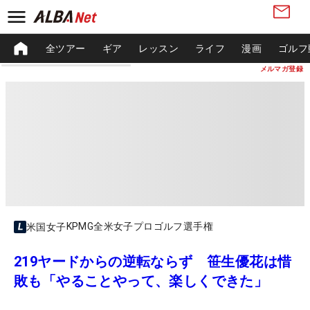
全ツアー
ギア
レッスン
ライフ
漫画
ゴルフ
メルマガ登録
KPMG全米女子プロゴルフ選手権
米国女子
219ヤードからの逆転ならず 笹生優花は惜
敗も「やることやって、楽しくできた」