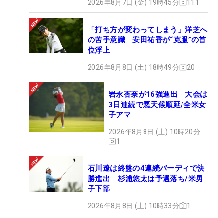
2026年8月7日 (金) 19時45分
111
「打ち方が変わってしまう」洋芝へ
の苦手意識 安田祐香が“克服”の首
位浮上
2026年8月8日 (土) 18時49分
20
岩永杏奈が16強進出 大会は
3日連続で悪天候順延/全米女
子アマ
2026年8月8日 (土) 10時20分
1
石川遼は終盤の4連続バーディで決
勝進出 杉浦悠太は予選落ち/米男
子下部
2026年8月8日 (土) 10時33分
1