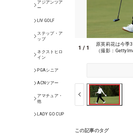
アジアンツア
ー
LIV GOLF
ステップ・ア
ップ
原英莉花は今季3
1
/
1
（撮影：GettyIm
ネクストヒロ
イン
PGAシニア
ACNツアー
アマチュア・
他
LADY GO CUP
この記事のタグ