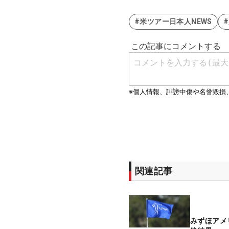
#米ツアー日本人NEWS
関連記事
みずほアメ