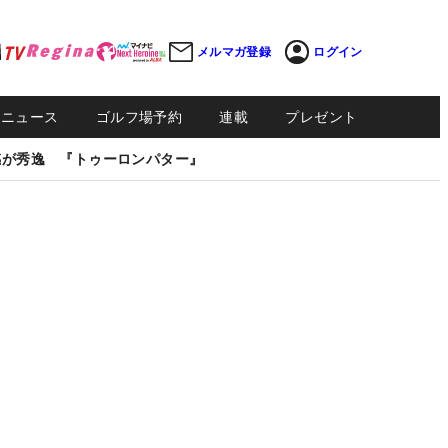
メルマガ登録
ログイン
Sニュース
ゴルフ場予約
連載
プレゼント
感が秀逸 『トゥーロンパター』