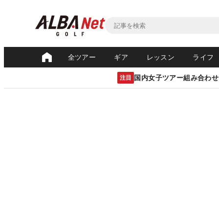
全ツアー
ギア
レッスン
ライフ
国内女子ツアー組み合わせ
注目