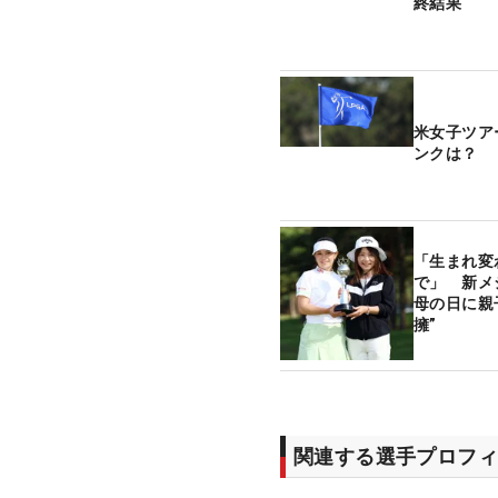
終結果
米女子ツア
ンクは？
「生まれ変
で」 新メ
母の日に親
擁”
関連する選手プロフィ