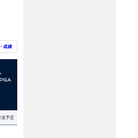
・成績
放送予定