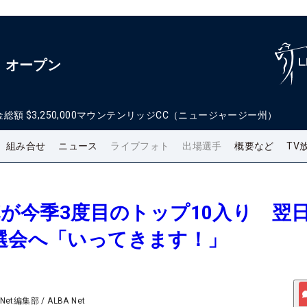
・オープン
金総額
$3,250,000
マウンテンリッジCC（ニュージャージー州）
組み合せ
ニュース
ライブフォト
出場選手
概要など
TV
莉花が今季3度目のトップ10入り 翌
選会へ「いってきます！」
 Net編集部
/
ALBA Net