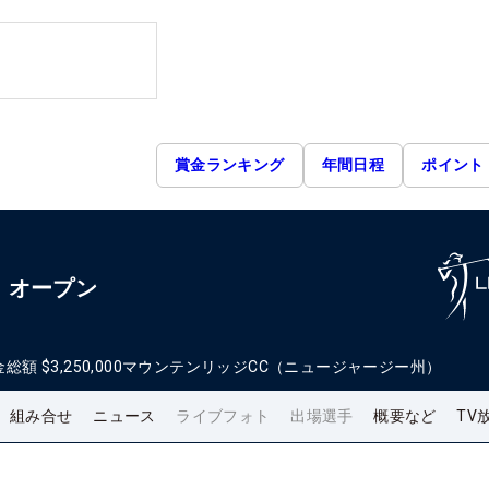
賞金ランキング
年間日程
ポイント
・オープン
金総額
$3,250,000
マウンテンリッジCC（ニュージャージー州）
組み合せ
ニュース
ライブフォト
出場選手
概要など
TV