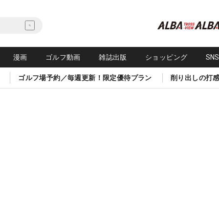
漫画
ゴルフ動画
雑誌出版
ショッピング
SN
ゴルフ場予約／毎週更新！限定優待プラン
削り出しの打