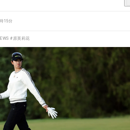
5時15分
EWS
#
原英莉花