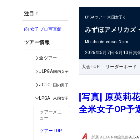
注目！
LPGAツアー
米国女子
みずほアメリカズ
女子プロ写真館
ツアー情報
Mizuho Americas Open
2026年5月7日-5月10日
賞
全ツアー
大会TOP
リーダーボード
JLPGA
国内女子
JGTO
国内男子
[写真] 原英
LPGA
米国女子
全米女子OP予
ツアーメニ
ュー
ツアーTOP
所属
ALBA Net編集部
ALBA