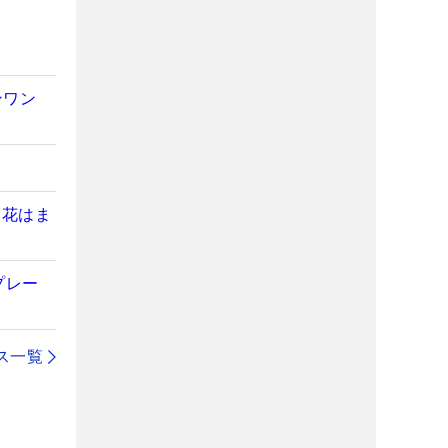
ンワン
莉花はま
プレー
ス一覧