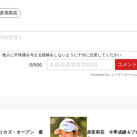
#原英莉花
リカズ・オープン 最
原英莉花 今季成績＆プ