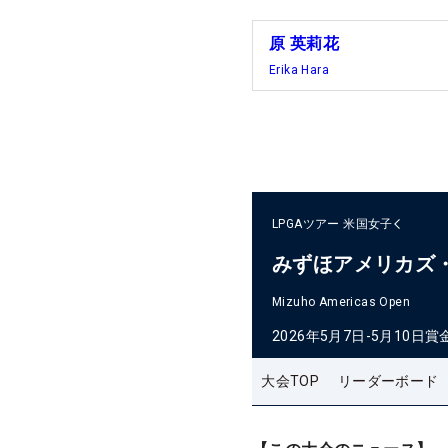
原 英莉花
Erika Hara
LPGAツアー
米国女子
みずほアメリカズ
Mizuho Americas Open
2026年5月7日-5月10日
賞
大会TOP
リーダーボード