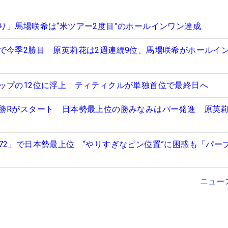
り」馬場咲希は“米ツアー2度目”のホールインワン達成
で今季2勝目 原英莉花は2週連続9位、馬場咲希がホールイ
ップの12位に浮上 ティティクルが単独首位で最終日へ
勝Rがスタート 日本勢最上位の勝みなみはパー発進 原英
72」で日本勢最上位 “やりすぎなピン位置”に困惑も「パー
ニュー