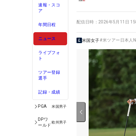
速報・スコ
ア
配信日時：
2026年5月11日 1
年間日程
ニュース
#
米ツアー日本人N
米国女子
ライブフォ
ト
ツアー登録
選手
記録・成績
PGA
米国男子
DPワ
欧州男子
ールド