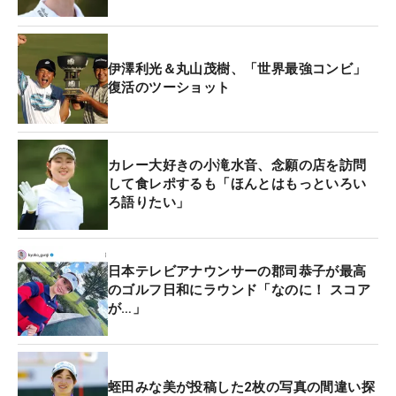
伊澤利光＆丸山茂樹、「世界最強コンビ」
復活のツーショット
カレー大好きの小滝水音、念願の店を訪問
して食レポするも「ほんとはもっといろい
ろ語りたい」
日本テレビアナウンサーの郡司恭子が最高
のゴルフ日和にラウンド「なのに！ スコア
が…」
蛭田みな美が投稿した2枚の写真の間違い探