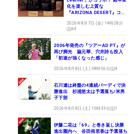
Leather」がコラボ！ 経年変
化を楽しむ上質な
『ARIZONA DESERT』コレ
クション、9月15日限定デビ
2026年8月7日 (金) 14時28分
ュー
64
2006年発売の『ツアーAD PT』が
再び脚光 脇元華、穴井詩も投入
「初速が強くなった感じ」
2026年8月8日 (土) 08時56分
4
石川遼は終盤の4連続バーディで決
勝進出 杉浦悠太は予選落ち/米男
子下部
2026年8月8日 (土) 10時33分
1
伊藤二花は「69」と巻き返し決勝
進出圏内へ 谷田侑里香は予選落ち