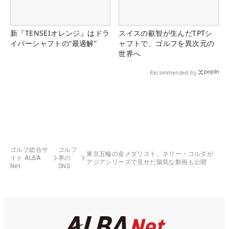
新『TENSEIオレンジ』はドラ
スイスの叡智が生んだTPTシ
イバーシャフトの“最適解”
ャフトで、ゴルフを異次元の
世界へ
Recommended by
ゴルフ総合サ
ゴルフ
東京五輪の金メダリスト、ネリー・コルダが
イト ALBA
界の
アジアシリーズで見せた陽気な動画も公開
Net
SNS