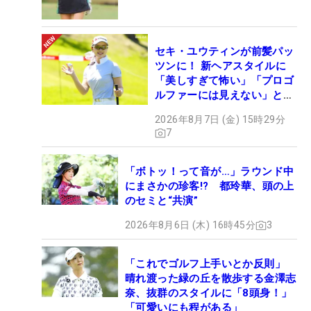
セキ・ユウティンが前髪パッ
ツンに！ 新ヘアスタイルに
「美しすぎて怖い」「プロゴ
ルファーには見えない」とコ
メント殺到
2026年8月7日 (金) 15時29分
7
「ボトッ！って音が…」ラウンド中
にまさかの珍客!? 都玲華、頭の上
のセミと“共演”
2026年8月6日 (木) 16時45分
3
「これでゴルフ上手いとか反則」
晴れ渡った緑の丘を散歩する金澤志
奈、抜群のスタイルに「8頭身！」
「可愛いにも程がある」