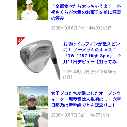
「全部食べたら太っちゃうよ！」小
祝さくらが大量のお菓子を前に満面
の笑み
2026年8月6日 (木) 14時09分
7
お助けドルフィンが激スピン
に！ ノーメッキのキャスコ
『DW-125G High Spin』、9
月11日デビュー【打ってみ
た】
2026年8月7日 (金) 18時36分
33
女子プロたちが過ごしたオープンウ
ィーク 堀琴音は人生初の…！ 六車
日那乃は新幹線でとんぼ返り…！
2026年8月7日 (金) 11時57分
1