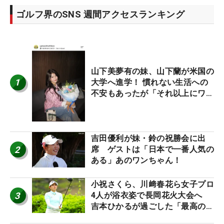
ゴルフ界のSNS 週間アクセスランキング
山下美夢有の妹、山下蘭が米国の
1
大学へ進学！ 慣れない生活への
不安もあったが「それ以上にワク
ワクしています」
吉田優利が妹・鈴の祝勝会に出
2
席 ゲストは「日本で一番人気の
ある」あのワンちゃん！
小祝さくら、川﨑春花ら女子プロ
3
4人が浴衣姿で長岡花火大会へ
吉本ひかるが過ごした「最高の夏
休み！」