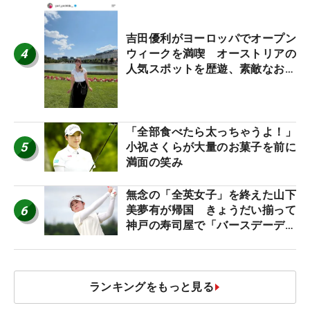
吉田優利がヨーロッパでオープン
4
ウィークを満喫 オーストリアの
人気スポットを歴遊、素敵なお土
産もゲット！
「全部食べたら太っちゃうよ！」
5
小祝さくらが大量のお菓子を前に
満面の笑み
無念の「全英女子」を終えた山下
6
美夢有が帰国 きょうだい揃って
神戸の寿司屋で「バースデーディ
ナー？」
ランキングをもっと見る