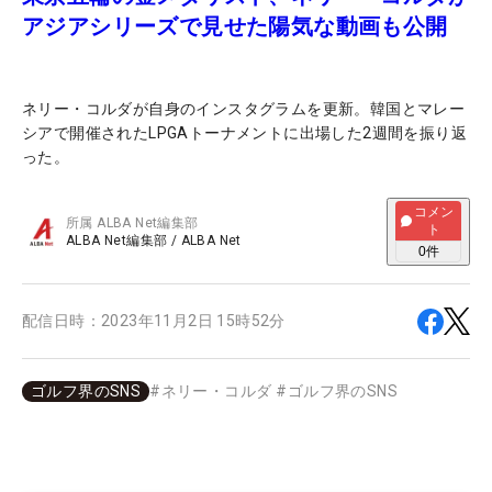
アジアシリーズで見せた陽気な動画も公開
ネリー・コルダが自身のインスタグラムを更新。韓国とマレー
シアで開催されたLPGAトーナメントに出場した2週間を振り返
った。
コメン
所属
ALBA Net編集部
ト
ALBA Net編集部
/
ALBA Net
0
件
配信日時：
2023年11月2日 15時52分
ゴルフ界のSNS
#
ネリー・コルダ
#
ゴルフ界のSNS