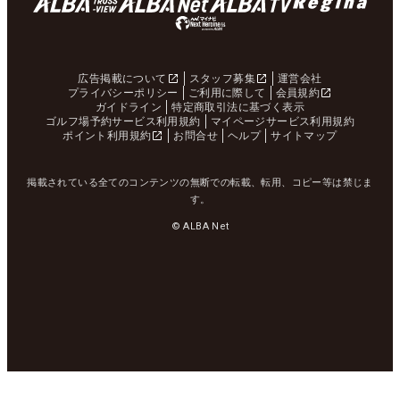
広告掲載について
スタッフ募集
運営会社
プライバシーポリシー
ご利用に際して
会員規約
ガイドライン
特定商取引法に基づく表示
ゴルフ場予約サービス利用規約
マイページサービス利用規約
ポイント利用規約
お問合せ
ヘルプ
サイトマップ
掲載されている全てのコンテンツの無断での転載、転用、コピー等は禁じま
す。
© ALBA Net