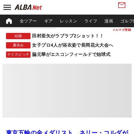
全ツアー
ギア
レッスン
ライフ
漫画
ゴルフ
メルマガ登録
田村亜矢がラブラブ2ショット！！
結婚
女子プロ4人が浴衣姿で長岡花火大会へ
夏休み
脇元華がエスコンフィールドで始球式
ナイスピッチ
東京五輪の金メダリスト、ネリー・コルダが