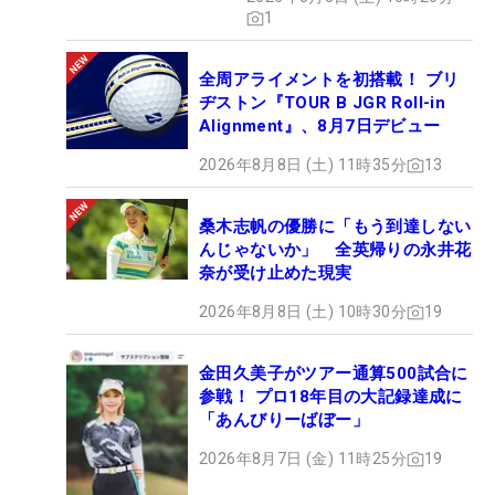
1
全周アライメントを初搭載！ ブリ
ヂストン『TOUR B JGR Roll-in
Alignment』、8月7日デビュー
2026年8月8日 (土) 11時35分
13
桑木志帆の優勝に「もう到達しない
んじゃないか」 全英帰りの永井花
奈が受け止めた現実
2026年8月8日 (土) 10時30分
19
金田久美子がツアー通算500試合に
参戦！ プロ18年目の大記録達成に
「あんびりーばぼー」
2026年8月7日 (金) 11時25分
19