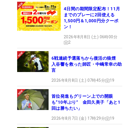
4日間の期間限定配布！11月
までのプレーに2回使える
1,500円＆1,000円分クーポ
ン！
2026年8月8日 (土) 06時00分
2
6戦連続予選落ちから復活の狼煙
入谷響を救った師匠・中嶋常幸の助
言
2026年8月8日 (土) 07時45分
19
首位発進もグリーン上での開眼
も“10年ぶり” 金田久美子「あと1
回は勝ちたい」
2026年8月7日 (金) 17時29分
19