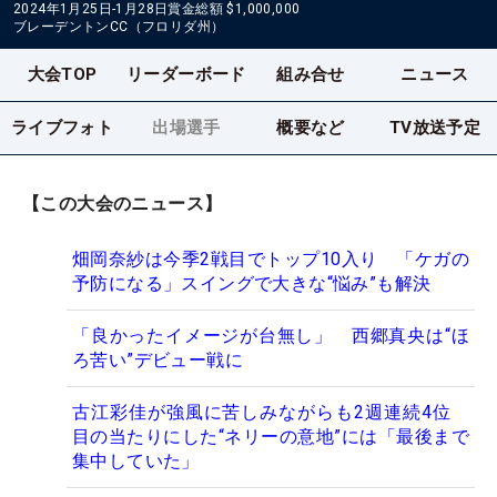
2024年1月25日-1月28日
賞金総額
$1,000,000
ブレーデントンCC（フロリダ州）
大会TOP
リーダーボード
組み合せ
ニュース
ライブフォト
出場選手
概要など
TV放送予定
【この大会のニュース】
畑岡奈紗は今季2戦目でトップ10入り 「ケガの
予防になる」スイングで大きな“悩み”も解決
「良かったイメージが台無し」 西郷真央は“ほ
ろ苦い”デビュー戦に
古江彩佳が強風に苦しみながらも2週連続4位
目の当たりにした“ネリーの意地”には「最後まで
集中していた」