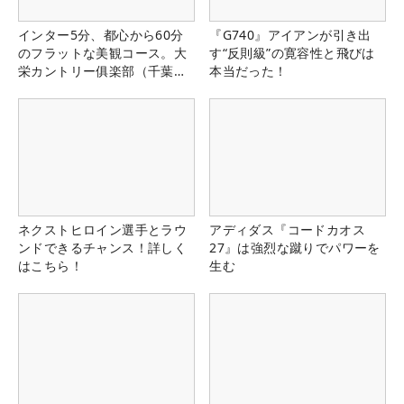
インター5分、都心から60分
『G740』アイアンが引き出
のフラットな美観コース。大
す“反則級”の寛容性と飛びは
栄カントリー俱楽部（千葉
本当だった！
県）
ネクストヒロイン選手とラウ
アディダス『コードカオス
ンドできるチャンス！詳しく
27』は強烈な蹴りでパワーを
はこちら！
生む