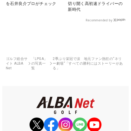
を石井良介プロがチェック
切り開く高初速ドライバーの
新時代
Recommended by
ゴルフ総合サ
「LPGA」
2季ぶり栄冠で涙 地元ファン熱狂の“ネリ
イト ALBA
の写真一
ー劇場”「すべての勝利にはストーリーがあ
Net
覧
る」