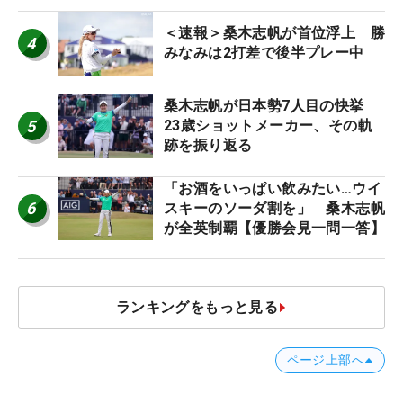
＜速報＞桑木志帆が首位浮上 勝
4
みなみは2打差で後半プレー中
桑木志帆が日本勢7人目の快挙
5
23歳ショットメーカー、その軌
跡を振り返る
「お酒をいっぱい飲みたい…ウイ
6
スキーのソーダ割を」 桑木志帆
が全英制覇【優勝会見一問一答】
ランキングをもっと見る
ページ上部へ