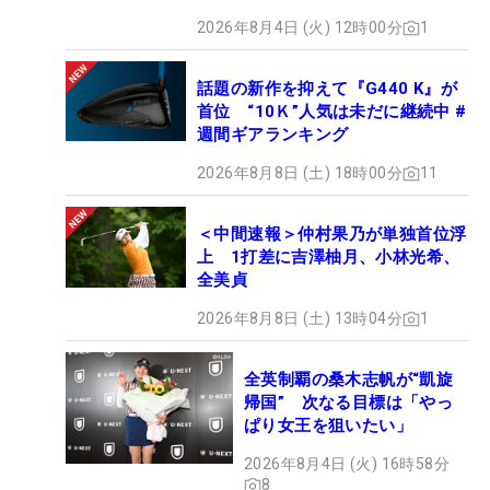
2026年8月4日 (火) 12時00分
1
話題の新作を抑えて『G440 K』が
首位 “10Ｋ”人気は未だに継続中 #
週間ギアランキング
2026年8月8日 (土) 18時00分
11
＜中間速報＞仲村果乃が単独首位浮
上 1打差に吉澤柚月、小林光希、
全美貞
2026年8月8日 (土) 13時04分
1
全英制覇の桑木志帆が“凱旋
帰国” 次なる目標は「やっ
ぱり女王を狙いたい」
2026年8月4日 (火) 16時58分
8