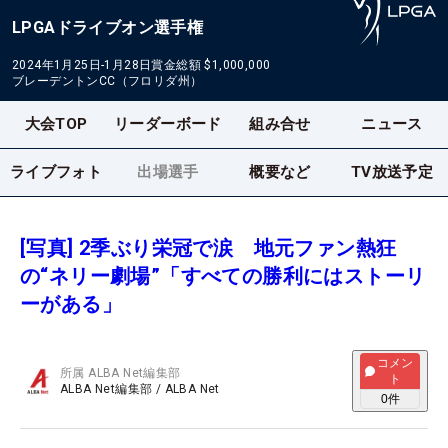
LPGAドライブオン選手権
2024年1月25日-1月28日
賞金総額
$1,000,000
ブレーデントンCC（フロリダ州）
大会TOP
リーダーボード
組み合せ
ニュース
ライブフォト
出場選手
概要など
TV放送予定
[写真] 2季ぶり栄冠で涙 地元ファン熱狂
の“ネリー劇場”「すべての勝利にはストーリ
ーがある」
コメン
所属
ALBA Net編集部
ト
ALBA Net編集部
/
ALBA Net
0
件