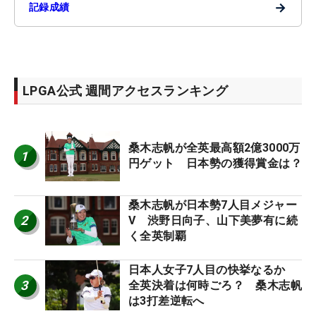
→
記録成績
LPGA公式 週間アクセスランキング
桑木志帆が全英最高額2億3000万
1
円ゲット 日本勢の獲得賞金は？
桑木志帆が日本勢7人目メジャー
2
V 渋野日向子、山下美夢有に続
く全英制覇
日本人女子7人目の快挙なるか
3
全英決着は何時ごろ？ 桑木志帆
は3打差逆転へ