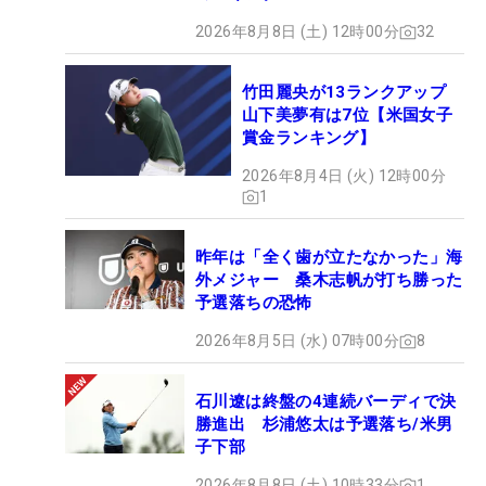
2026年8月8日 (土) 12時00分
32
竹田麗央が13ランクアップ
山下美夢有は7位【米国女子
賞金ランキング】
2026年8月4日 (火) 12時00分
1
昨年は「全く歯が立たなかった」海
外メジャー 桑木志帆が打ち勝った
予選落ちの恐怖
2026年8月5日 (水) 07時00分
8
石川遼は終盤の4連続バーディで決
勝進出 杉浦悠太は予選落ち/米男
子下部
2026年8月8日 (土) 10時33分
1