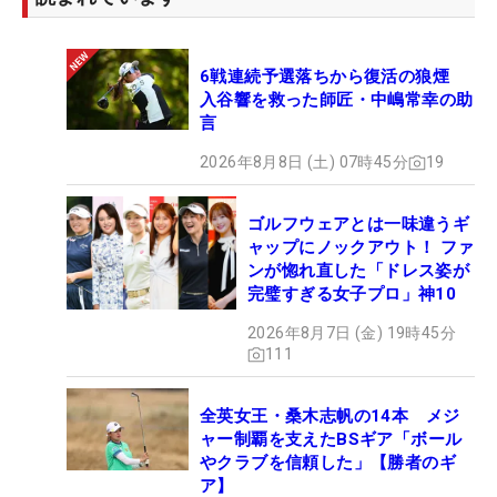
6戦連続予選落ちから復活の狼煙
入谷響を救った師匠・中嶋常幸の助
言
2026年8月8日 (土) 07時45分
19
ゴルフウェアとは一味違うギ
ャップにノックアウト！ ファ
ンが惚れ直した「ドレス姿が
完璧すぎる女子プロ」神10
2026年8月7日 (金) 19時45分
111
全英女王・桑木志帆の14本 メジ
ャー制覇を支えたBSギア「ボール
やクラブを信頼した」【勝者のギ
ア】