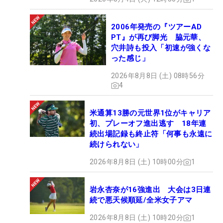
2006年発売の『ツアーAD
PT』が再び脚光 脇元華、
穴井詩も投入「初速が強くな
った感じ」
2026年8月8日 (土) 08時56分
4
米通算13勝の元世界1位がキャリア
初、プレーオフ進出逃す 18年連
続出場記録も終止符「何事も永遠に
続けられない」
2026年8月8日 (土) 10時00分
1
岩永杏奈が16強進出 大会は3日連
続で悪天候順延/全米女子アマ
2026年8月8日 (土) 10時20分
1