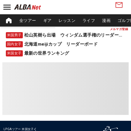
全ツアー
ギア
レッスン
ライフ
漫画
ゴルフ
メルマガ登録
松山英樹ら出場 ウィンダム選手権のリーダーボード
米国男子
北海道meijiカップ リーダーボード
国内女子
最新の世界ランキング
米国女子
LPGAツアー
米国女子