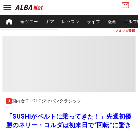
全ツアー
ギア
レッスン
ライフ
漫画
ゴルフ
メルマガ登録
TOTOジャパンクラシック
国内女子
「SUSHIがベルトに乗ってきた！」先週初優
勝のネリー・コルダは初来日で“回転”に驚き