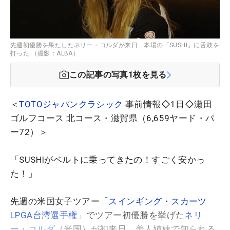
先週初優勝を果たしたネリー・コルダが来日 本場の「SUSHI」に舌鼓を
打った （撮影：ALBA）
この記事の写真
1
枚を見る
＜
TOTOジャパンクラシック
事前情報◇1日◇瀬田
ゴルフコース 北コース・滋賀県（6,659ヤード・パ
ー72）＞
「SUSHIがベルトに乗ってきたの！すごく安かっ
た！」
先週の米国女子ツアー「
スインギング・スカーツ
LPGA台湾選手権
」でツアー初優勝を挙げた
ネリ
ー・コルダ
（米国）が初来日。美人姉妹で知られる