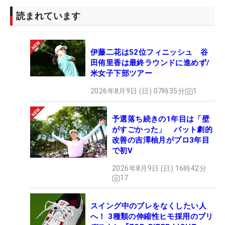
たけど、SUSHIがベルトに乗ってきたの！」。なる
読まれています
ほど、回転寿司に行った模様…。それでも「マグロ
なら何でも好き」と、楽しい時間とともに、本場の
回転寿司に舌鼓を打った。
伊藤二花は52位フィニッシュ 谷
田侑里香は最終ラウンドに進めず/
米女子下部ツアー
2026年8月9日 (日) 07時35分
1
予選落ち続きの1年目は「壁
がすごかった」 パット劇的
改善の吉澤柚月がプロ3年目
で初V
2026年8月9日 (日) 16時42分
17
スイング中のブレをなくしたい人
へ！ 3種類の伸縮性ヒモ採用のブリ