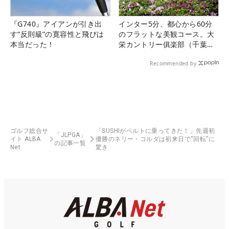
『G740』アイアンが引き出
インター5分、都心から60分
す“反則級”の寛容性と飛びは
のフラットな美観コース。大
本当だった！
栄カントリー俱楽部（千葉
県）
Recommended by
ゴルフ総合サ
「SUSHIがベルトに乗ってきた！」先週初
「JLPGA」
イト ALBA
優勝のネリー・コルダは初来日で“回転”に
の記事一覧
Net
驚き