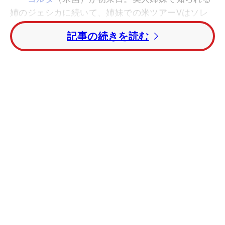
姉のジェシカに続いて、姉妹での米ツアーVはソレ
ンスタム姉妹、ジュタヌガーン姉妹に続き3組目。
記事の続きを読む
「今は疲れが出てきた（笑）」とうれしい悩みを抱
え、はじめて日本の地を踏んだ。
「私が優勝したとき、お姉ちゃんは泣いていたわ。
ゴルフを始めてからずっとこのときのために頑張っ
てきたから、とてもうれしい」と、笑みがはじけ
る。そんなネリーだが、実は日本に来たくて仕方な
かったと明かす。「SUSHIが大好きです。近所にも
レストランがあるけど、週3回は通っている
（笑）」ほどの寿司マニアなのだ。
来日しての最大の楽しみを「本場の寿司屋に行くこ
と」と火曜日に話していたネリー。その夜には念願
かなって、寿司屋に赴いた。「はじめての経験だっ