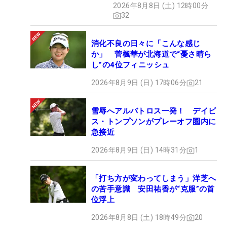
2026年8月8日 (土) 12時00分
32
消化不良の日々に「こんな感じ
か」 菅楓華が北海道で“憂さ晴ら
し”の4位フィニッシュ
2026年8月9日 (日) 17時06分
21
雪辱へアルバトロス一発！ デイビ
ス・トンプソンがプレーオフ圏内に
急接近
2026年8月9日 (日) 14時31分
1
「打ち方が変わってしまう」洋芝へ
の苦手意識 安田祐香が“克服”の首
位浮上
2026年8月8日 (土) 18時49分
20