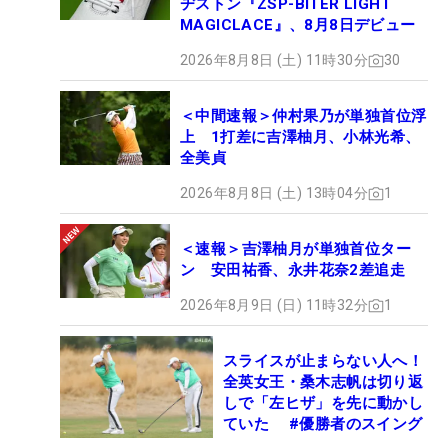
ヂストン『ZSP-BITER LIGHT
MAGICLACE』、8月8日デビュー
2026年8月8日 (土) 11時30分
30
＜中間速報＞仲村果乃が単独首位浮
上 1打差に吉澤柚月、小林光希、
全美貞
2026年8月8日 (土) 13時04分
1
＜速報＞吉澤柚月が単独首位ター
ン 安田祐香、永井花奈2差追走
2026年8月9日 (日) 11時32分
1
スライスが止まらない人へ！
全英女王・桑木志帆は切り返
しで「左ヒザ」を先に動かし
ていた #優勝者のスイング