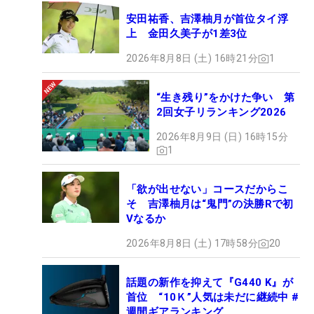
安田祐香、吉澤柚月が首位タイ浮
上 金田久美子が1差3位
2026年8月8日 (土) 16時21分
1
“生き残り”をかけた争い 第
2回女子リランキング2026
2026年8月9日 (日) 16時15分
1
「欲が出せない」コースだからこ
そ 吉澤柚月は“鬼門”の決勝Rで初
Vなるか
2026年8月8日 (土) 17時58分
20
話題の新作を抑えて『G440 K』が
首位 “10Ｋ”人気は未だに継続中 #
週間ギアランキング