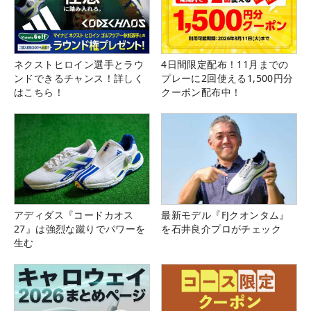
ネクストヒロイン選手とラウ
4日間限定配布！11月までの
ンドできるチャンス！詳しく
プレーに2回使える1,500円分
はこちら！
クーポン配布中！
アディダス『コードカオス
最新モデル『FJクオンタム』
27』は強烈な蹴りでパワーを
を石井良介プロがチェック
生む