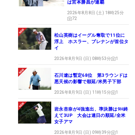
は宮本勝昌が連覇
2026年8月8日 (土) 18時25分
72
松山英樹はイーグル奪取で11位に
浮上 ホスラー、ブレナンが首位タ
イ
2026年8月9日 (日) 08時53分
1
石川遼は暫定68位 第3ラウンドは
悪天候の影響で順延/米男子下部
2026年8月9日 (日) 11時15分
1
岩永杏奈が4強進出、準決勝は9H終
えて3UP 大会は連日の順延/全米
女子アマ
2026年8月9日 (日) 09時39分
1