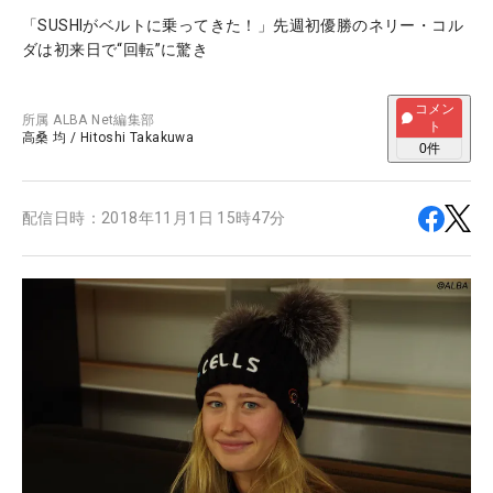
「SUSHIがベルトに乗ってきた！」先週初優勝のネリー・コル
ダは初来日で“回転”に驚き
コメン
所属
ALBA Net編集部
ト
高桑 均
/
Hitoshi Takakuwa
0
件
配信日時：
2018年11月1日 15時47分