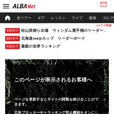
全ツアー
ギア
レッスン
ライフ
漫画
ゴルフ
メルマガ登録
松山英樹ら出場 ウィンダム選手権のリーダーボード
米国男子
北海道meijiカップ リーダーボード
国内女子
最新の世界ランキング
米国女子
このページが表示されるお客様へ
ページを更新するとサイトの閲覧を続けることがで
きます。
広告ブロッカーやトラッキング防止機能をオンにし