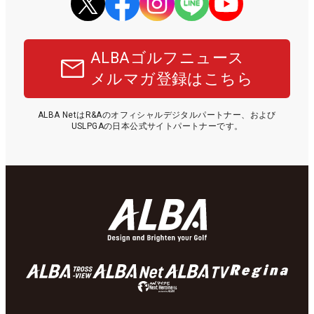
ALBAゴルフニュース
メルマガ登録はこちら
ALBA NetはR&Aのオフィシャルデジタルパートナー、および
USLPGAの日本公式サイトパートナーです。