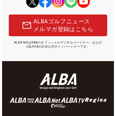
ALBAゴルフニュース
メルマガ登録はこちら
ALBA NetはR&Aのオフィシャルデジタルパートナー、および
USLPGAの日本公式サイトパートナーです。