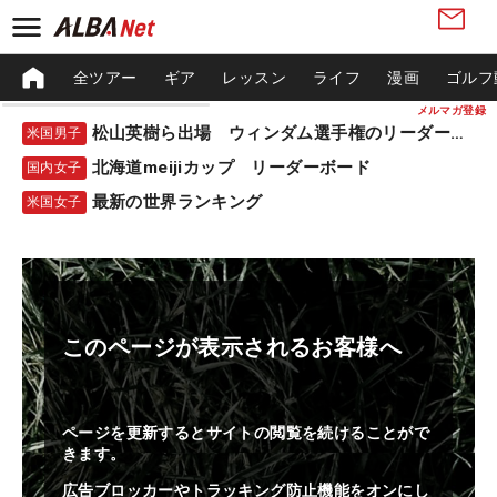
全ツアー
ギア
レッスン
ライフ
漫画
ゴルフ
メルマガ登録
松山英樹ら出場 ウィンダム選手権のリーダーボード
米国男子
北海道meijiカップ リーダーボード
国内女子
最新の世界ランキング
米国女子
このページが表示されるお客様へ
ページを更新するとサイトの閲覧を続けることがで
きます。
広告ブロッカーやトラッキング防止機能をオンにし