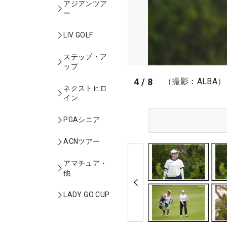
アジアンツア
ー
LIV GOLF
ステップ・ア
ップ
4
/
8
（撮影：ALBA）
ネクストヒロ
イン
PGAシニア
ACNツアー
アマチュア・
他
LADY GO CUP