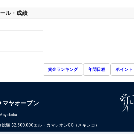
ール・成績
賞金ランキング
年間日程
ポイント
ラマヤオープン
 Mayakoba
金総額
$2,500,000
エル・カマレオンGC（メキシコ）