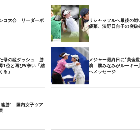
シコ大会 リーダーボ
リシャッフルへ最後の戦
優菜、渋野日向子の突破
た母の猛ダッシュ 勝
メジャー最終日に“黄金世
界1位と再びV争い「結
演 勝みなみがルーキー
くる」
へメッセージ
”連勝” 国内女子ツア
果