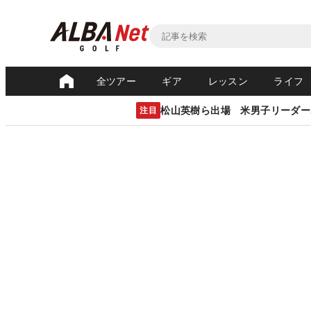
全ツアー
ギア
レッスン
ライフ
松山英樹ら出場 米男子リーダー
注目