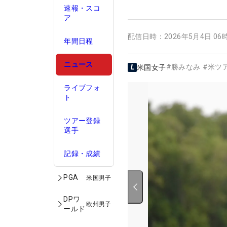
速報・スコ
ア
配信日時：
2026年5月4日 06
年間日程
ニュース
#
勝みなみ
#
米ツ
米国女子
ライブフォ
ト
ツアー登録
選手
記録・成績
PGA
米国男子
DPワ
欧州男子
ールド