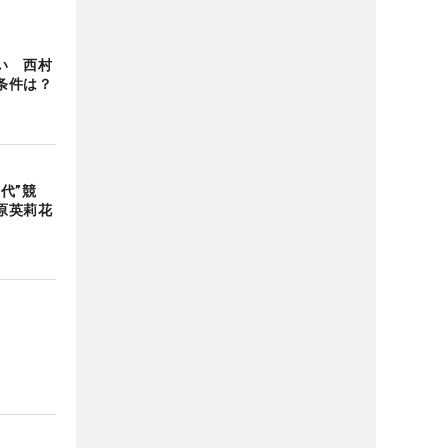
い 西村
条件は？
代”競
原英莉花