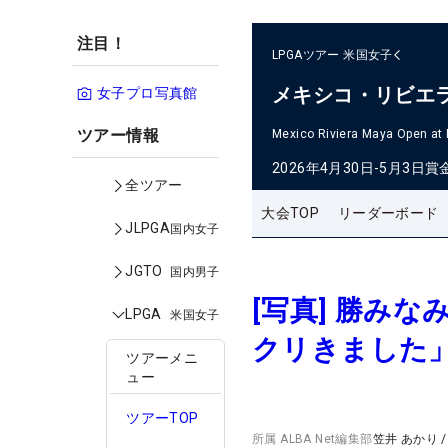
注目！
LPGAツアー
米国女子
メキシコ・リビエ
女子プロ写真館
ツアー情報
Mexico Riviera Maya Open at
2026年4月30日-5月3日
賞
全ツアー
大会TOP
リーダーボード
JLPGA
国内女子
JGTO
国内男子
[写真] 勝み
LPGA
米国女子
クリきました
ツアーメニ
ュー
ツアーTOP
所属
ALBA Net編集部
笠井 あかり