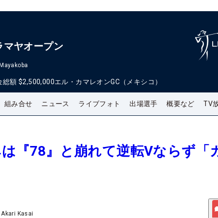
ラマヤオープン
 Mayakoba
金総額
$2,500,000
エル・カマレオンGC（メキシコ）
組み合せ
ニュース
ライブフォト
出場選手
概要など
TV
なみは『78』と崩れて逆転Vならず「
」
/
Akari Kasai