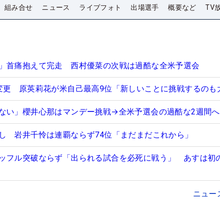
組み合せ
ニュース
ライブフォト
出場選手
概要など
TV
」首痛抱えて完走 西村優菜の次戦は過酷な全米予選会
変更 原英莉花が米自己最高9位「新しいことに挑戦するのも
ない」櫻井心那はマンデー挑戦→全米予選会の過酷な2週間へ
し 岩井千怜は連覇ならず74位「まだまだこれから」
ッフル突破ならず「出られる試合を必死に戦う」 あすは初
ニュー