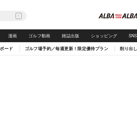
漫画
ゴルフ動画
雑誌出版
ショッピング
SN
ボード
ゴルフ場予約／毎週更新！限定優待プラン
削り出