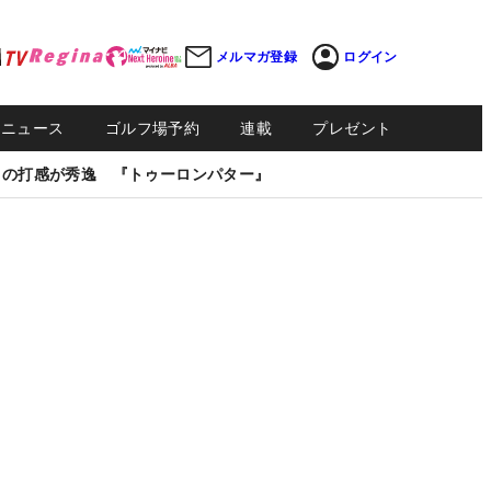
メルマガ登録
ログイン
Sニュース
ゴルフ場予約
連載
プレゼント
しの打感が秀逸 『トゥーロンパター』