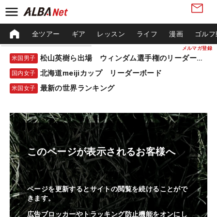
全ツアー
ギア
レッスン
ライフ
漫画
ゴルフ
メルマガ登録
松山英樹ら出場 ウィンダム選手権のリーダーボード
米国男子
北海道meijiカップ リーダーボード
国内女子
最新の世界ランキング
米国女子
このページが表示されるお客様へ
ページを更新するとサイトの閲覧を続けることがで
きます。
広告ブロッカーやトラッキング防止機能をオンにし