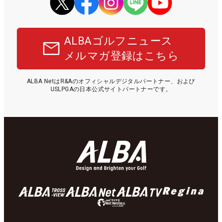
ALBAゴルフニュース
メルマガ登録はこちら
ALBA NetはR&Aのオフィシャルデジタルパートナー、および
USLPGAの日本公式サイトパートナーです。